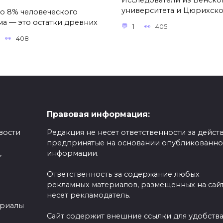
Исследователи из Венско
университета и Цюрихск
о 8% человеческого
ма — это остатки древних
1
405
408
Правовая информация:
вости
Редакция не несет ответственности за действ
предпринятые на основании опубликованн
,
информации.
Ответственность за содержание любых
рекламных материалов, размещенных на сайт
несет рекламодатель.
ериалы
Сайт содержит внешние ссылки для удобств