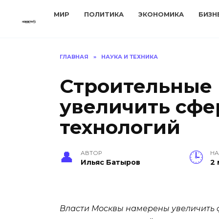
Перейти
МИР
ПОЛИТИКА
ЭКОНОМИКА
БИЗН
к
содержанию
ГЛАВНАЯ
»
НАУКА И ТЕХНИКА
Строительные
увеличить сф
технологий
АВТОР
НА
Ильяс Батыров
2
Власти Москвы намерены увеличить 