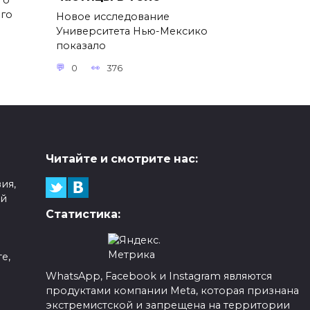
го
ого
Новое исследование
Университета Нью-Мексико
показало
0
376
Читайте и смотрите нас:
ия,
ой
Статистика:
е,
WhatsApp, Facebook и Instagram являются
продуктами компании Meta, которая признана
а
экстремистской и запрещена на территории