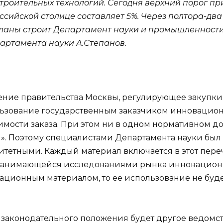
роительных технологий. Сегодня верхний порог пр
ссийской столице составляет 5%. Через полтора-два
планы строит Департамент науки и промышленности
артамента науки А.Степанов.
ение правительства Москвы, регулирующее закупки 
льзование государственным заказчиком инновацион
имости заказа. При этом ни в одном нормативном д
». Поэтому специалистами Департамента науки был
ритетными. Каждый материал включается в этот пер
занимающейся исследованиями рынка инновационн
вационным материалом, то ее использование не буд
законодательного положения будет другое ведомст