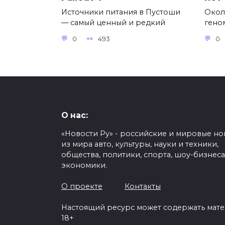
Источники питания в Пустоши
Окол
— самый ценный и редкий
гено
0
493
0
О нас:
«Новости Ру» - российские и мировые но
из мира авто, культуры, науки и техники,
общества, политики, спорта, шоу-бизнеса
экономики.
О проекте
Контакты
Настоящий ресурс может содержать мат
18+