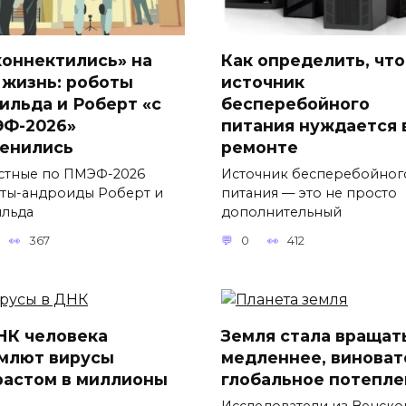
коннектились» на
Как определить, что
 жизнь: роботы
источник
ильда и Роберт «с
бесперебойного
Ф-2026»
питания нуждается 
енились
ремонте
стные по ПМЭФ-2026
Источник бесперебойног
ты-андроиды Роберт и
питания — это не просто
льда
дополнительный
367
0
412
НК человека
Земля стала вращат
млют вирусы
медленнее, виноват
растом в миллионы
глобальное потепле