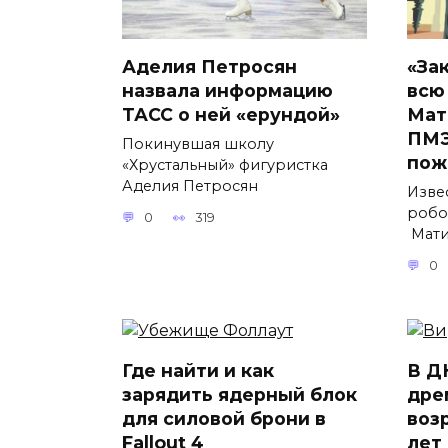
Аделия Петросян
«За
назвала информацию
всю
ТАСС о ней «ерундой»
Мат
ПМЭ
Покинувшая школу
пож
«Хрустальный» фигуристка
Аделия Петросян
Изве
робо
0
319
Мати
0
Где найти и как
В Д
зарядить ядерный блок
дре
для силовой брони в
воз
Fallout 4
лет