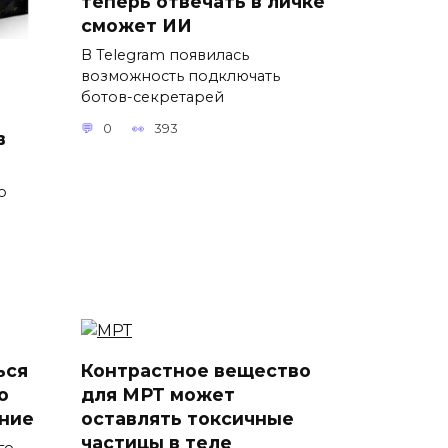
теперь отвечать в личке
сможет ИИ
В Telegram появилась
возможность подключать
ботов-секретарей
0
393
в
о
ься
Контрастное вещество
о
для МРТ может
ние
оставлять токсичные
частицы в теле