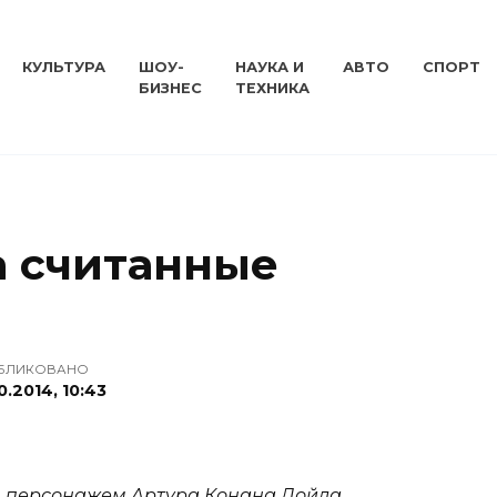
КУЛЬТУРА
ШОУ-
НАУКА И
АВТО
СПОРТ
БИЗНЕС
ТЕХНИКА
а считанные
БЛИКОВАНО
0.2014, 10:43
м персонажем Артура Конана Дойла.