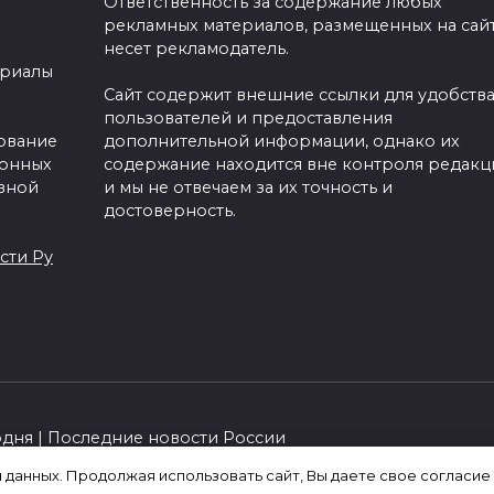
Ответственность за содержание любых
рекламных материалов, размещенных на сайт
несет рекламодатель.
ериалы
Сайт содержит внешние ссылки для удобств
пользователей и предоставления
зование
дополнительной информации, однако их
ронных
содержание находится вне контроля редакц
вной
и мы не отвечаем за их точность и
достоверность.
сти Ру
одня | Последние новости России
я данных. Продолжая использовать сайт, Вы даете свое согласие