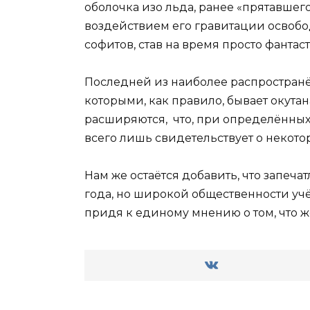
оболочка изо льда, ранее «прятавшег
воздействием его гравитации освобод
софитов, став на время просто фантас
Последней из наиболее распространён
которыми, как правило, бывает окута
расширяются, что, при определённых 
всего лишь свидетельствует о некото
Нам же остаётся добавить, что запеч
года, но широкой общественности учё
придя к единому мнению о том, что же