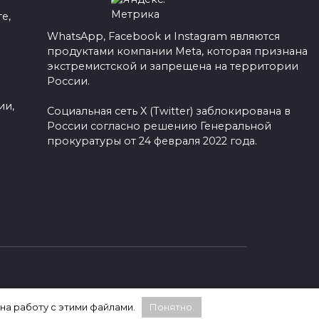
е,
WhatsApp, Facebook и Instagram являются
продуктами компании Meta, которая признана
а
экстремистской и запрещена на территории
России.
ии,
Социальная сеть X (Twitter) заблокирована в
России согласно решению Генеральной
прокуратуры от 24 февраля 2022 года.
 на работу с этими файлами.
Понятно.