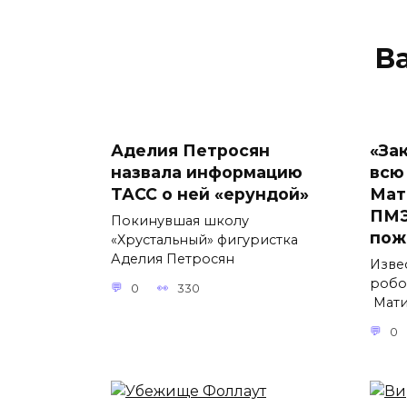
В
Аделия Петросян
«За
назвала информацию
всю
ТАСС о ней «ерундой»
Мат
ПМЭ
Покинувшая школу
пож
«Хрустальный» фигуристка
Аделия Петросян
Изве
робо
0
330
Мати
0