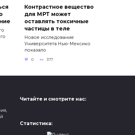
ься
Контрастное вещество
о
для МРТ может
ние
оставлять токсичные
частицы в теле
го
ого
Новое исследование
Университета Нью-Мексико
показало
0
377
Читайте и смотрите нас:
ия,
ой
Статистика: