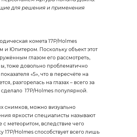
ующие для решения и применения
дическая комета 17P/Holmes
м и Юпитером. Поскольку объект этот
оружённым глазом его рассмотреть,
мы, тоже довольно проблематично
оказателя «5», что в пересчёте на
я, разгорелась на глазах – всего за
сделало 17P/Holmes популярной.
х снимков, можно визуально
чения яркости специалисты называют
е с метеоритом, вследствие чего
у 17P/Holmes способствует всего лишь