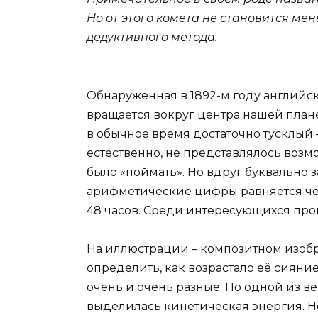
Но от этого комета не становится м
дедуктивного метода.
Обнаруженная в 1892-м году англий
вращается вокруг центра нашей план
в обычное время достаточно тусклый 
естественно, не представлялось воз
было «поймать». Но вдруг буквально з
арифметические цифры равняется четыр
48 часов. Среди интересующихся про
На иллюстрации – композитном изоб
определить, как возрастало её сияни
очень и очень разные. По одной из в
выделилась кинетическая энергия. Не