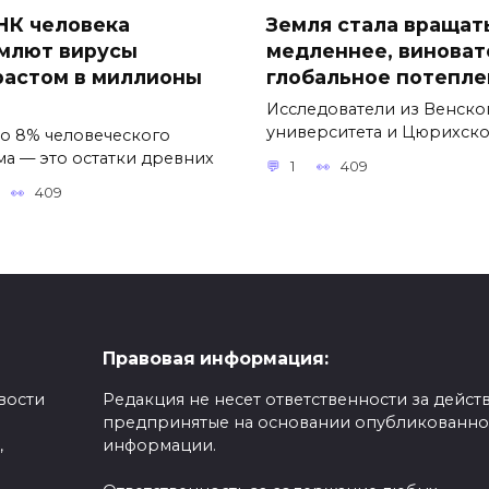
НК человека
Земля стала вращат
млют вирусы
медленнее, виноват
растом в миллионы
глобальное потепле
Исследователи из Венско
университета и Цюрихск
о 8% человеческого
ма — это остатки древних
1
409
409
Правовая информация:
вости
Редакция не несет ответственности за действ
предпринятые на основании опубликованн
,
информации.