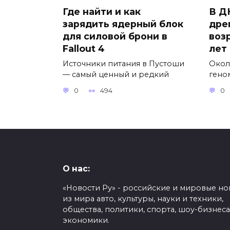
Где найти и как
В Д
зарядить ядерный блок
дре
для силовой брони в
воз
Fallout 4
лет
Источники питания в Пустоши
Окол
— самый ценный и редкий
гено
0
494
0
О нас:
«Новости Ру» - российские и мировые но
из мира авто, культуры, науки и техники,
общества, политики, спорта, шоу-бизнеса
экономики.