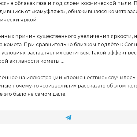
ося» в облаках газа и под слоем космической пыли.
ившись от «камуфляжа», обнажившаяся комета засиял
тически яркой.
ных причин существенного увеличения яркости, нао
на комета. При сравнительно близком подлёте к Со
условиях, заставляет их светиться. Такой эффект в
рой активности кометы …
атлённое на иллюстрации «происшествие» случилось с
ные почему-то «соизволили» рассказать об этом тол
 это было на самом деле.