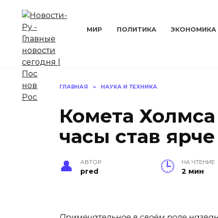
Перейти
к
содержанию
МИР
ПОЛИТИКА
ЭКОНОМИКА
ГЛАВНАЯ
»
НАУКА И ТЕХНИКА
Комета Холмса
часы став ярче
АВТОР
НА ЧТЕНИЕ
pred
2 мин
Примечательное в своём роде назван