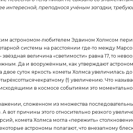
енее интересной, преподнося учёным загадки, треб
ским астрономом-любителем Эдвином Холмсом перио
етарной системы на расстоянии где-то между Марсо
– звёздная величина «светимости» равна 17, то нево
можным. Да и вооружённым, как утверждают астроно
а двое суток яркость кометы Холмса увеличилась до п
ёхсоттысячекратному (!) увеличению. Что называетс
исходящими в космосе событиями это моментально 
ражении, сложенном из множества последовательны
е. А вот причины этого относительно резкого увели
ерсий, комета Холмса могла «пережить» столкновени
которые астрономы полагают, что внезапному блеск