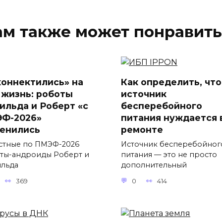
ам также может понравить
коннектились» на
Как определить, что
 жизнь: роботы
источник
ильда и Роберт «с
бесперебойного
Ф-2026»
питания нуждается 
енились
ремонте
стные по ПМЭФ-2026
Источник бесперебойног
ты-андроиды Роберт и
питания — это не просто
льда
дополнительный
369
0
414