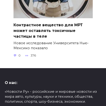
Контрастное вещество для МРТ
может оставлять токсичные
частицы в теле
Новое исследование Университета Нью-
Мексико показало
0
376
О нас:
«Новости Ру» - российские и мировые новости из
мира авто, культуры, науки и техники, общества,
политики, спорта, шоу-бизнеса, экономики.