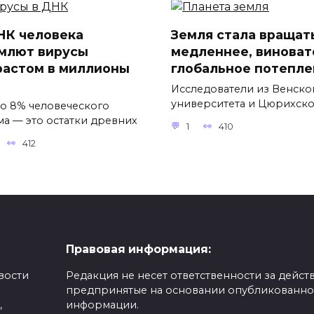
НК человека
Земля стала вращат
млют вирусы
медленнее, виноват
растом в миллионы
глобальное потепле
Исследователи из Венско
университета и Цюрихск
о 8% человеческого
ма — это остатки древних
1
410
412
Правовая информация:
вости
Редакция не несет ответственности за действ
предпринятые на основании опубликованн
,
информации.