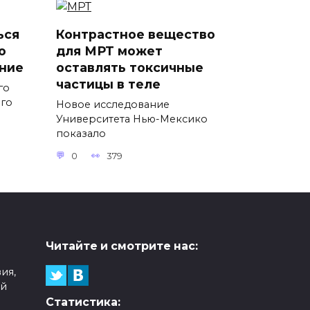
ься
Контрастное вещество
о
для МРТ может
ние
оставлять токсичные
частицы в теле
го
ого
Новое исследование
Университета Нью-Мексико
показало
0
379
Читайте и смотрите нас:
ия,
ой
Статистика: