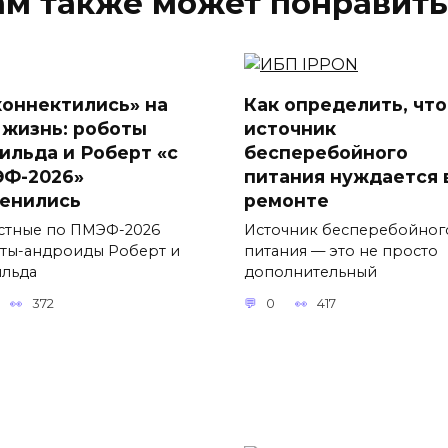
ам также может понравить
коннектились» на
Как определить, что
 жизнь: роботы
источник
ильда и Роберт «с
бесперебойного
Ф-2026»
питания нуждается 
енились
ремонте
стные по ПМЭФ-2026
Источник бесперебойног
ты-андроиды Роберт и
питания — это не просто
льда
дополнительный
372
0
417