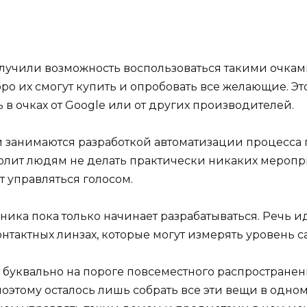
учили возможность воспользоваться такими очками.
ро их смогут купить и опробовать все желающие. Это
 в очках от Google или от других производителей.
занимаются разработкой автоматизации процесса п
зволит людям не делать практически никаких мероп
т управляться голосом.
ника пока только начинает разрабатываться. Речь идет
нтактных линзах, которые могут измерять уровень са
 буквально на пороге повсеместного распространени
поэтому осталось лишь собрать все эти вещи в одно