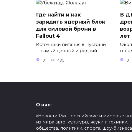
Где найти и как
В Д
зарядить ядерный блок
дре
для силовой брони в
воз
Fallout 4
лет
Источники питания в Пустоши
Окол
— самый ценный и редкий
гено
0
495
0
О нас:
«Новости Ру» - российские и мировые но
из мира авто, культуры, науки и техники,
общества, политики, спорта, шоу-бизнеса