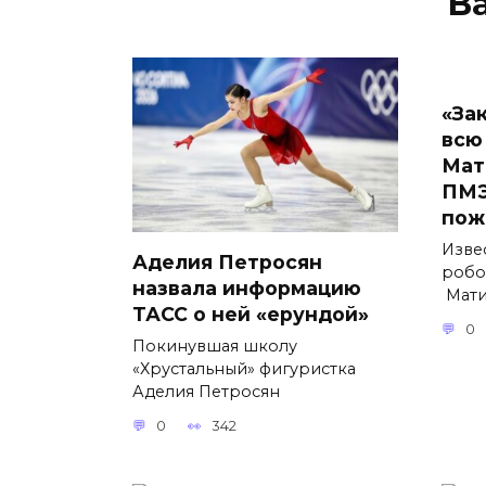
В
«За
всю
Мат
ПМЭ
пож
Изве
Аделия Петросян
робо
назвала информацию
Мати
ТАСС о ней «ерундой»
0
Покинувшая школу
«Хрустальный» фигуристка
Аделия Петросян
0
342