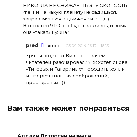
НИКОГДА НЕ СНИЖАЕШЬ ЭТУ СКОРОСТЬ
(т.е. ни на какую планету не садишься,
заправляешься в движении и т. д.)…
Вот только ЧТО это будет за жизнь, и кому
она «такая» нужна?
pred
автор
25.09.2014, 16:13 в 16:13
Зря ты это, брат Виктор — зачем
читателей разочаровал? Я ж хотел снова
«Титовых и Гагариных» породить, хоть и
из меркантильных соображений,
престарелых :)))
Вам также может понравиться
Аделия Петросян назвала