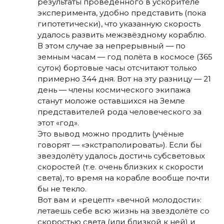
результаты проведённого в ускорителе
эксперимента, удобно представить (пока
гипотетически), что указанную скорость
удалось развить межзвёздному кораблю.
В этом случае за непрерывный — по
земным часам — год полёта в космосе (365
суток) бортовые часы отсчитают только
примерно 344 дня. Вот на эту разницу — 21
день — члены космического экипажа
станут моложе оставшихся на Земле
представителей рода человеческого за
этот «год».
Это вывод можно продлить (учёные
говорят — «экстраполировать»). Если бы
звездолёту удалось достичь субсветовых
скоростей (т.е. очень близких к скорости
света), то время на корабле вообще почти
бы не текло.
Вот вам и «рецепт» «вечной молодости»:
летаешь себе всю жизнь на звездолёте со
скоростью света (или близкой к ней) и