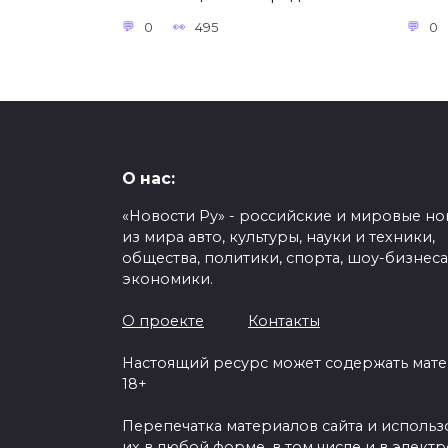
0
495
0
О нас:
«Новости Ру» - российские и мировые но
из мира авто, культуры, науки и техники,
общества, политики, спорта, шоу-бизнеса
экономики.
О проекте
Контакты
Настоящий ресурс может содержать мат
18+
Перепечатка материалов сайта и исполь
их в любой форме, в том числе и в элект