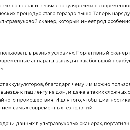
овых волн стали весьма популярными в современно
еских процедур стала гораздо выше. Теперь наряд
льтразвуковой сканер, который имеет ряд особенно
ользовать в разных условиях. Портативный сканер м
современные аппараты выглядят как большой ноутбу
ь.
 от аккумуляторов, благодаря чему им можно пользов
ыезде к пациенту на дом, и даже в таких сложных с
айного происшествия. И для того, чтобы диагностик
нием самых современных технологий.
ередачи данных в ультразвуковых сканерах, портат