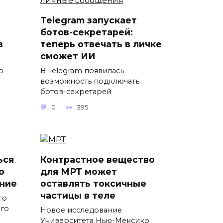
Telegram запускает
ботов-секретарей:
в
теперь отвечать в личке
сможет ИИ
о
В Telegram появилась
возможность подключать
ботов-секретарей
0
395
ься
Контрастное вещество
о
для МРТ может
ние
оставлять токсичные
частицы в теле
го
ого
Новое исследование
Университета Нью-Мексико