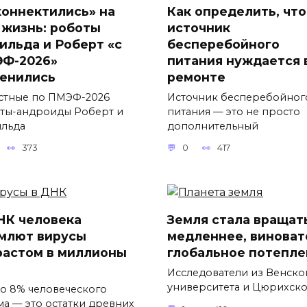
коннектились» на
Как определить, что
 жизнь: роботы
источник
ильда и Роберт «с
бесперебойного
Ф-2026»
питания нуждается 
енились
ремонте
стные по ПМЭФ-2026
Источник бесперебойног
ты-андроиды Роберт и
питания — это не просто
льда
дополнительный
373
0
417
НК человека
Земля стала вращат
млют вирусы
медленнее, виноват
растом в миллионы
глобальное потепле
Исследователи из Венско
университета и Цюрихск
о 8% человеческого
ма — это остатки древних