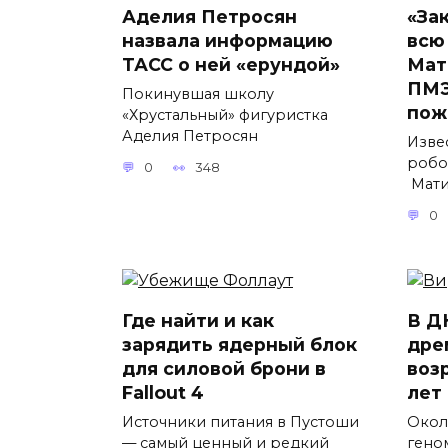
Аделия Петросян
«За
назвала информацию
всю
ТАСС о ней «ерундой»
Мат
ПМЭ
Покинувшая школу
пож
«Хрустальный» фигуристка
Аделия Петросян
Изве
робо
0
348
Мати
0
Где найти и как
В Д
зарядить ядерный блок
дре
для силовой брони в
воз
Fallout 4
лет
Источники питания в Пустоши
Окол
— самый ценный и редкий
гено