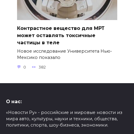
Контрастное вещество для МРТ
может оставлять токсичные
частицы в теле
Новое исследование Университета Нью-
Мексико показало
0
382
О нас:
«Новости Ру» - российские и мировые новости из
мира авто, культуры, науки и техники, общества,
политики, спорта, шоу-бизнеса, экономики.