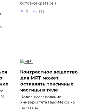
ботов-секретарей
0
393
в
о
ься
Контрастное вещество
о
для МРТ может
ние
оставлять токсичные
частицы в теле
го
ого
Новое исследование
Университета Нью-Мексико
показало