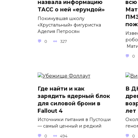
назвала информацию
всю
ТАСС о ней «ерундой»
Мат
ПМЭ
Покинувшая школу
пож
«Хрустальный» фигуристка
Аделия Петросян
Изве
робо
0
327
Мати
0
Где найти и как
В Д
зарядить ядерный блок
дре
для силовой брони в
воз
Fallout 4
лет
Источники питания в Пустоши
Окол
— самый ценный и редкий
гено
0
494
0