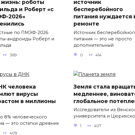
 жизнь: роботы
источник
ильда и Роберт «с
бесперебойного
Ф-2026»
питания нуждается 
енились
ремонте
стные по ПМЭФ-2026
Источник бесперебойног
ты-андроиды Роберт и
питания — это не просто
льда
дополнительный
369
0
414
НК человека
Земля стала вращат
млют вирусы
медленнее, виноват
растом в миллионы
глобальное потепле
Исследователи из Венско
университета и Цюрихск
о 8% человеческого
ма — это остатки древних
1
407
409