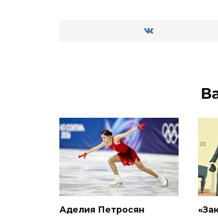
В
Аделия Петросян
«За