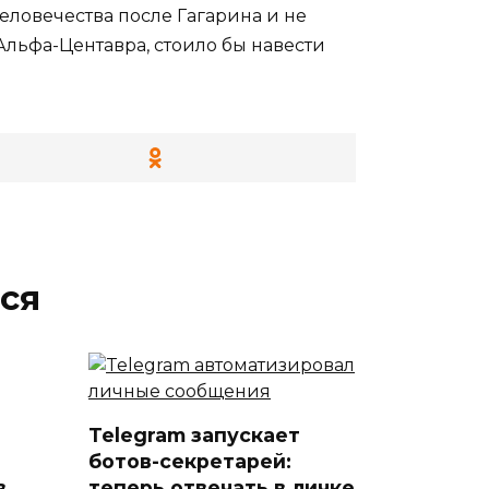
еловечества после Гагарина и не
Альфа-Центавра, стоило бы навести
ся
Telegram запускает
ботов-секретарей:
в
теперь отвечать в личке