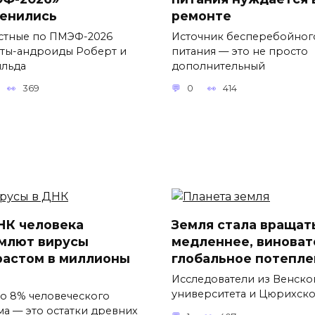
енились
ремонте
стные по ПМЭФ-2026
Источник бесперебойног
ты-андроиды Роберт и
питания — это не просто
льда
дополнительный
369
0
414
НК человека
Земля стала вращат
млют вирусы
медленнее, виноват
растом в миллионы
глобальное потепле
Исследователи из Венско
университета и Цюрихск
о 8% человеческого
ма — это остатки древних