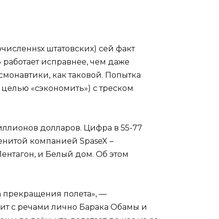
численнsх штатовских) сей факт
работает исправнее, чем даже
монавтики, как таковой. Попытка
 целью «сэкономить») с треском
миллионов долларов. Цифра в 55-77
енитой компанией SpaseX –
ентагон, и Белый дом. Об этом
а прекращения полета», —
ит с речами лично Барака Обамы и