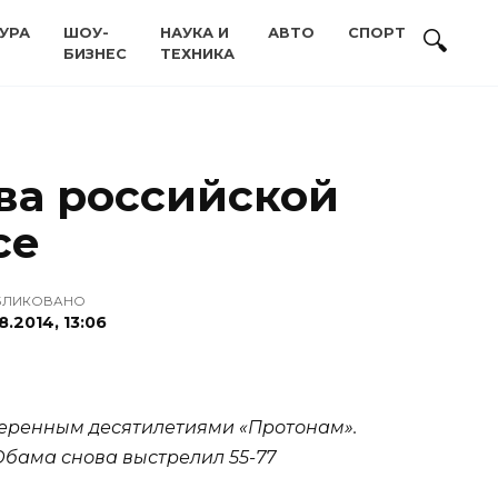
УРА
ШОУ-
НАУКА И
АВТО
СПОРТ
БИЗНЕС
ТЕХНИКА
ива российской
се
БЛИКОВАНО
8.2014, 13:06
веренным десятилетиями «Протонам».
 Обама снова выстрелил 55-77