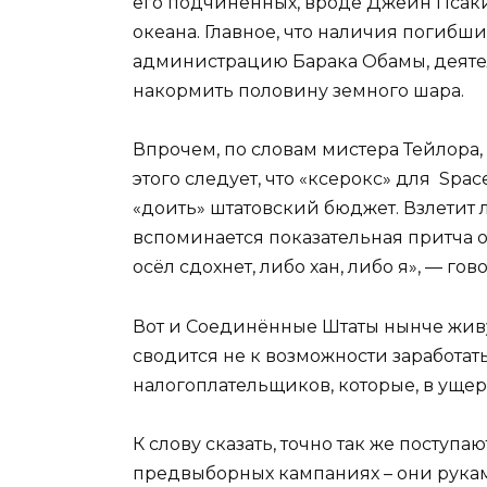
его подчинённых, вроде Джейн Псаки.
океана. Главное, что наличия погибш
администрацию Барака Обамы, деятел
накормить половину земного шара.
Впрочем, по словам мистера Тейлора,
этого следует, что «ксерокс» для Spa
«доить» штатовский бюджет. Взлетит л
вспоминается показательная притча 
осёл сдохнет, либо хан, либо я», — г
Вот и Соединённые Штаты нынче живу
сводится не к возможности заработать
налогоплательщиков, которые, в уще
К слову сказать, точно так же поступ
предвыборных кампаниях – они рукам