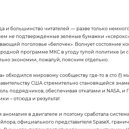
да и большинство читателей — разве только немного
ем не подтверждённые зелёные бумажки «ксерокс» 
вающий поголовье «белочек». Волнует состояние кос
родной программе МКС в угоду тупой политике (и с
льно экономии, пожалуй, поясним отдельно.
на» обходился мировому сообществу где-то в сто (!) 
авительству США стремительно становящейся знам
оль подрядчиков, обеспечивая откатами и NASA, и П
ки – отсюда и результат.
я аномалия в двигателе и поэтому сработала систем
лора, официального представителя SpaseX, гранич