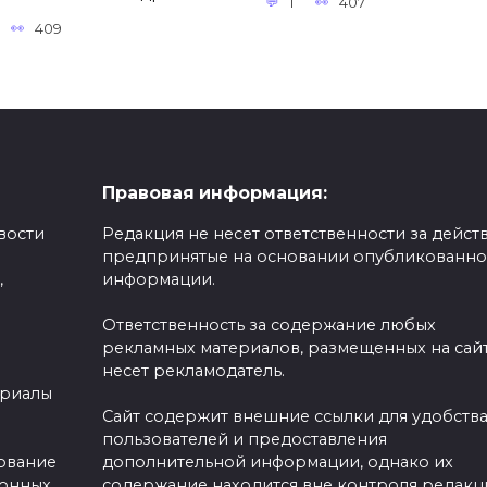
1
407
409
Правовая информация:
вости
Редакция не несет ответственности за действ
предпринятые на основании опубликованн
,
информации.
Ответственность за содержание любых
рекламных материалов, размещенных на сайт
несет рекламодатель.
ериалы
Сайт содержит внешние ссылки для удобств
пользователей и предоставления
зование
дополнительной информации, однако их
ронных
содержание находится вне контроля редакц