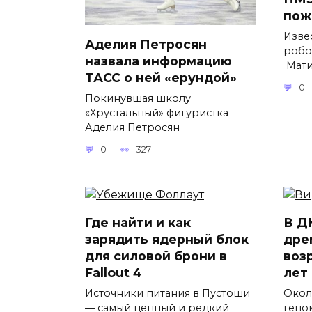
пож
Изве
Аделия Петросян
робо
назвала информацию
Мати
ТАСС о ней «ерундой»
0
Покинувшая школу
«Хрустальный» фигуристка
Аделия Петросян
0
327
Где найти и как
В Д
зарядить ядерный блок
дре
для силовой брони в
воз
Fallout 4
лет
Источники питания в Пустоши
Окол
— самый ценный и редкий
гено