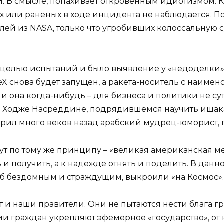
 В смысле, попахивает откровенным идиотизмом. Как 
их или раненых в ходе инцидента не наблюдается. 
ей из NASA, только что угробивших колоссальную с
 целью испытаний и было выявление у «недоделки» 
ceX снова будет запущен, а ракета-носитель с наиме
и она когда-нибудь – для бизнеса и политики не су
о Ходже Насреддине, подрядившемся научить ишака 
оворил много веков назад арабский мудрец-юморист, 
т по тому же принципу – «великая американская м
 и получить, а к надежде отнять и поделить. В данн
рб бездомным и страждущим, выкроили «на Космос».
ают и наши правители. Они не пытаются нести блага 
и граждан укрепляют эфемерное «государство», от 