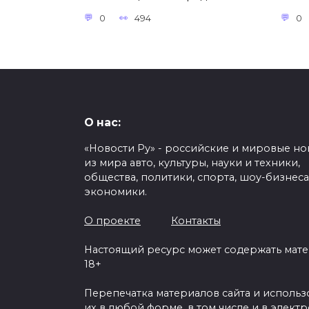
0
494
0
О нас:
«Новости Ру» - российские и мировые но
из мира авто, культуры, науки и техники,
общества, политики, спорта, шоу-бизнеса
экономики.
О проекте
Контакты
Настоящий ресурс может содержать мат
18+
Перепечатка материалов сайта и исполь
их в любой форме, в том числе и в элект