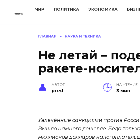
Перейти
МИР
ПОЛИТИКА
ЭКОНОМИКА
БИЗН
к
содержанию
ГЛАВНАЯ
»
НАУКА И ТЕХНИКА
Не летай – по
ракете-носител
АВТОР
НА ЧТЕНИЕ
pred
3 мин
Увлечённые санкциями против Росси
Вышло намного дешевле. Беда только в
миллионов долларов налогоплательщ