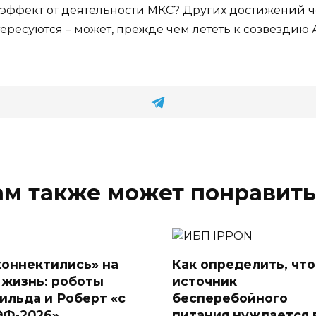
 эффект от деятельности МКС? Других достижений ч
ересуются – может, прежде чем лететь к созвездию 
ам также может понравить
коннектились» на
Как определить, что
 жизнь: роботы
источник
ильда и Роберт «с
бесперебойного
Ф-2026»
питания нуждается 