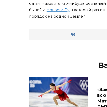
один. Назовите кто-нибудь реальный
было? И
Новости Ру
в который раз инт
порядок на родной Земле?
В
«За
всю
Мат
ПМЭ