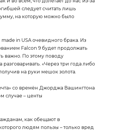
и во всём, что долетает до нас из-за
Погибшей следует считать лишь
умму, на которую можно было
made in USA очевидного брака. Из
нованием Falcon 9 будет продолжать
ть важно. По этому поводу
разговаривать. «Через три года либо
получив на руки мешок золота.
ечта» со времён Джорджа Вашингтона
ом случае – центы
гражданам, как обещают в
которого людям пользы – только вред