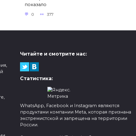
показало
0
377
Читайте и смотрите нас:
ия,
ой
Статистика:
е,
WhatsApp, Facebook и Instagram являются
продуктами компании Meta, которая признана
а
экстремистской и запрещена на территории
России.
ии,