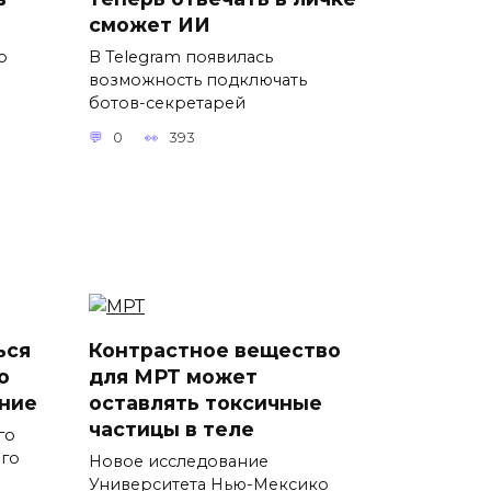
сможет ИИ
о
В Telegram появилась
возможность подключать
ботов-секретарей
0
393
ься
Контрастное вещество
о
для МРТ может
ние
оставлять токсичные
частицы в теле
го
ого
Новое исследование
Университета Нью-Мексико