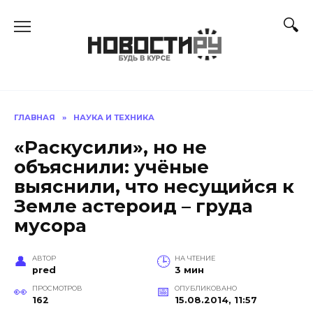
Перейти
к
содержанию
ГЛАВНАЯ
»
НАУКА И ТЕХНИКА
«Раскусили», но не
объяснили: учёные
выяснили, что несущийся к
Земле астероид – груда
мусора
АВТОР
НА ЧТЕНИЕ
pred
3 мин
ПРОСМОТРОВ
ОПУБЛИКОВАНО
162
15.08.2014, 11:57