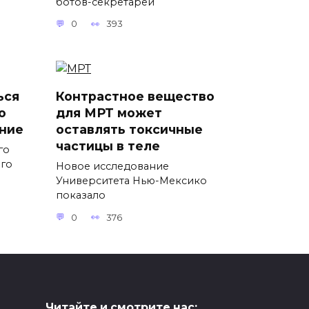
ботов-секретарей
0
393
ься
Контрастное вещество
о
для МРТ может
ние
оставлять токсичные
частицы в теле
го
ого
Новое исследование
Университета Нью-Мексико
показало
0
376
Читайте и смотрите нас: