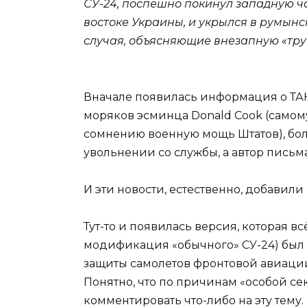
СУ-24, поспешно покинул западную ча
востоке Украины, и укрылся в румын
случая, объясняющие внезапную «тру
Вначале появилась информация о ТАК
моряков эсминца Donald Cook (самом
сомнению военную мощь Штатов), боль
увольнении со службы, а автор пись
И эти новости, естественно, добавил
Тут-то и появилась версия, которая 
модификация «обычного» СУ-24) был
защиты самолетов фронтовой авиации
Понятно, что по причинам «особой се
комментировать что-либо на эту тему.