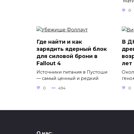
Мати
0
Где найти и как
В Д
зарядить ядерный блок
дре
для силовой брони в
воз
Fallout 4
лет
Источники питания в Пустоши
Окол
— самый ценный и редкий
гено
0
494
0
О нас: