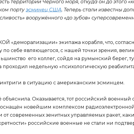
сть территории Чёрного моря, откуда он до этого «
ском порту
эсминец США
. Теперь стали известны до
сливость» вооружённого «до зубов» суперсовремен
ОЙ «деморализации» экипажа корабля, что, согласн
у по себе являющегося, с нашей точки зрения, ве
шинство его коллег, сойдя на румынский берег, ту
ма проходил недельную «психологическую реабилит
и интриги в ситуацию с американским эсминцем.
всё объяснила. Оказывается, тот российский военный
 оснащён новейшим комплексом радиоэлектронной 
 от современных зенитных управляемых ракет, как
кретности» российские военные не стали ни подтве