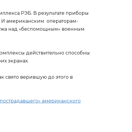
мплекса РЭБ. В результате приборы
». И американским операторам-
ружа над «беспомощным» военным
комплексы действительно способны
их экранах.
ак свято верившую до этого в
пострадавшего» американского