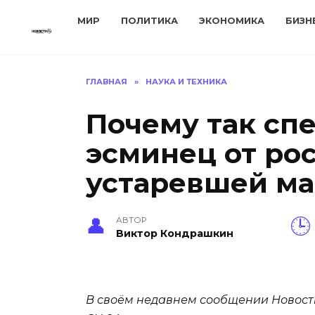
Перейти
МИР
ПОЛИТИКА
ЭКОНОМИКА
БИЗН
к
содержанию
ГЛАВНАЯ
»
НАУКА И ТЕХНИКА
Почему так сп
эсминец от ро
устаревшей ма
АВТОР
Виктор Кондрашкин
В своём недавнем сообщении Новости