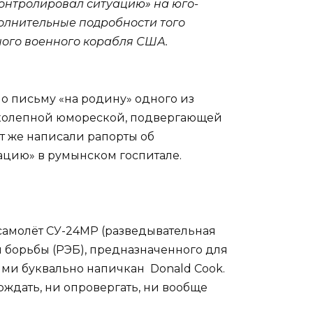
контролировал ситуацию» на юго-
полнительные подробности того
ного военного корабля США.
о письму «на родину» одного из
ликолепной юмореской, подвергающей
т же написали рапорты об
ацию» в румынском госпитале.
 самолёт СУ-24МР (разведывательная
борьбы (РЭБ), предназначенного для
ими буквально напичкан Donald Cook.
рждать, ни опровергать, ни вообще