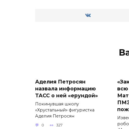
В
Аделия Петросян
«За
назвала информацию
всю
ТАСС о ней «ерундой»
Мат
ПМЭ
Покинувшая школу
пож
«Хрустальный» фигуристка
Аделия Петросян
Изве
робо
0
327