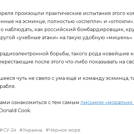
апреля произошли практические испытания этого ко
нные на эсминце, полностью «ослепли» и «оглохли
ьно наблюдать, как российский бомбардировщик, к
другой «учебные атаки» на такую удобную «мишень».
 радиоэлектронной борьбы, такого рода новейшие 
перестающие после этого что-либо показывать на сво
шееся чуть не свело с ума ещё и команду эсминца, т
рабля.
сами ознакомиться с тем самым
письмом «морально 
Donald Cook.
СУ-24
Украина
Чёрное море