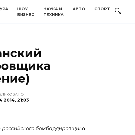
УРА
ШОУ-
НАУКА И
АВТО
СПОРТ
БИЗНЕС
ТЕХНИКА
анский
ровщика
ение)
БЛИКОВАНО
4.2014, 21:03
к» российского бомбардировщика