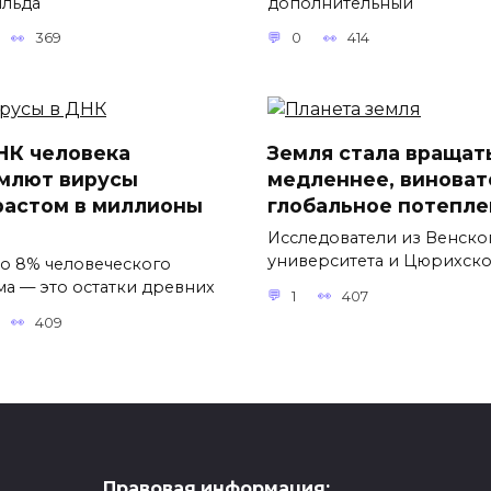
льда
дополнительный
369
0
414
НК человека
Земля стала вращат
млют вирусы
медленнее, виноват
растом в миллионы
глобальное потепле
Исследователи из Венско
университета и Цюрихск
о 8% человеческого
ма — это остатки древних
1
407
409
Правовая информация: