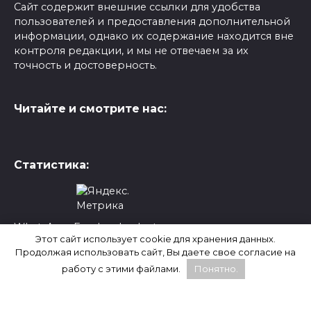
Сайт содержит внешние ссылки для удобства
пользователей и предоставления дополнительной
информации, однако их содержание находится вне
контроля редакции, и мы не отвечаем за их
точность и достоверность.
Читайте и смотрите нас:
Статистика:
WhatsApp, Facebook и Instagram являются
Этот сайт использует cookie для хранения данных.
продуктами компании Meta, которая признана
Продолжая использовать сайт, Вы даете свое согласие на
экстремистской и запрещена на территории
работу с этими файлами.
Понятно.
России.
Социальная сеть X (Twitter) заблокирована в России