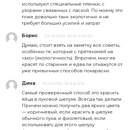
используют специальные пленки, с
узорами связанных с пасхой. По моему это
тоже довольно таки экологично и не
требует больших усилий и затрат.
Борис
03.04.2024, 00:20 в 00:20
Думаю, стоит взять на заметку все советы,
особенно те, которые с претензией на
«эко» (экологичность). Впрочем, многие
красят по старинке и едва ли откажутся от
уже привычных способов покараски.
Дина
05.04.2024, 10:14 в 10:14
Самый проверенный способ это красить
яйца в луковой шелухе. Всегда так делали.
Причем можно получить два ярких цвета
— коричневый, если красить в шелухе
обычного лука; и фиолетовый, если
использовать для этого шелуху