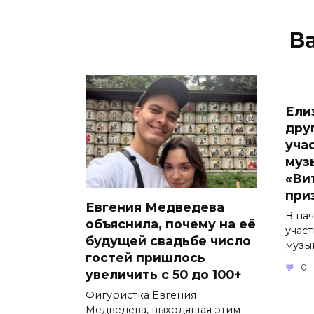
В
Ели
дру
уча
муз
«Ви
при
Евгения Медведева
В на
объяснила, почему на её
учас
будущей свадьбе число
музы
гостей пришлось
0
увеличить с 50 до 100+
Фигуристка Евгения
Медведева, выходящая этим