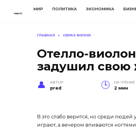
Перейти
МИР
ПОЛИТИКА
ЭКОНОМИКА
БИЗН
к
содержанию
ГЛАВНАЯ
»
ОБРАЗ ЖИЗНИ
Отелло-виолон
задушил свою
АВТОР
НА ЧТЕНИЕ
pred
2 мин
В это слабо верится, но среди людей 
играют, а вечером впиваются ногтями