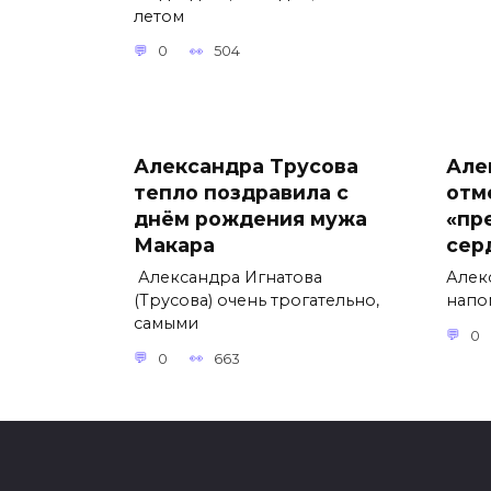
летом
0
504
Александра Трусова
Але
тепло поздравила с
отм
днём рождения мужа
«пр
Макара
сер
Александра Игнатова
Алек
(Трусова) очень трогательно,
напо
самыми
0
0
663