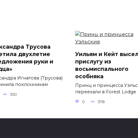
ксандра Трусова
етила двухлетие
Уильям и Кейт высе
едложения руки и
прислугу из
дца»
восьмиспального
особняка
сандра Игнатова (Трусова)
мнила поклонникам
Принц и принцесса Уэль
переехали в Forest Lodge
550
0
578