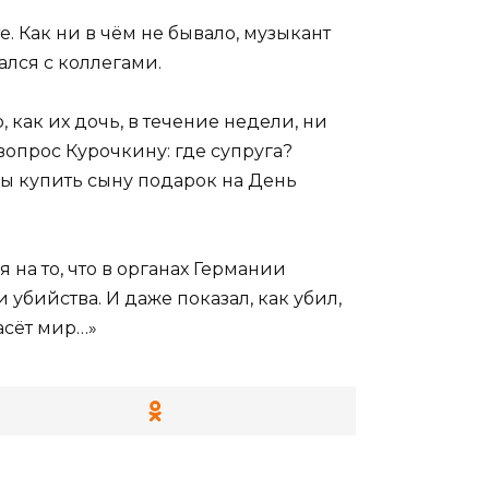
е. Как ни в чём не бывало, музыкант
лся с коллегами.
как их дочь, в течение недели, ни
вопрос Курочкину: где супруга?
бы купить сыну подарок на День
на то, что в органах Германии
убийства. И даже показал, как убил,
пасёт мир…»