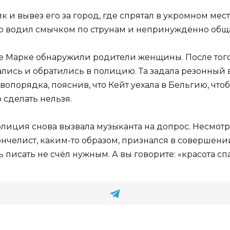
 и вывез его за город, где спрятал в укромном мест
но водил смычком по струнам и непринуждённо обща
 Марке обнаружили родители женщины. После того, 
вались и обратились в полицию. Та задала резонный 
опорядка, пояснив, что Кейт уехала в Бельгию, что
 сделать нельзя.
лиция снова вызвала музыканта на допрос. Несмотря 
челист, каким-то образом, признался в совершении 
ь писать не счёл нужным. А вы говорите: «красота с