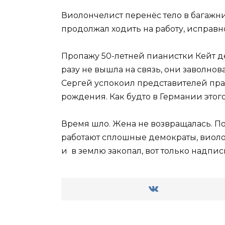
Виолончелист перенёс тело в багажник
продолжал ходить на работу, исправ
Пропажу 50-летней пианистки Кейт де
разу не вышла на связь, они заволно
Сергей успокоил представителей прав
рождения. Как будто в Германии этого
Время шло. Жена не возвращалась. По
работают сплошные демократы, виолон
и в землю закопал, вот только надпис