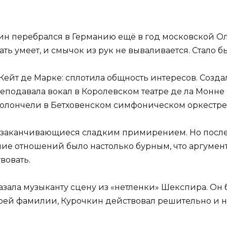
н перебрался в Германию ещё в год московской Ол
ь умеет, и смычок из рук не вываливается. Стало быт
Кейт де Марке: сплотила общность интересов. Созда
преподавала вокал в Королевском театре де ла Монне 
виолончели в Бетховенском симфоническом оркестре
ы, заканчивающиеся сладким примирением. Но послед
ение отношений было настолько бурным, что аргумен
вовать.
азала музыканту сцену из «нетленки» Шекспира. Он 
воей фамилии, Курочкин действовал решительно и н