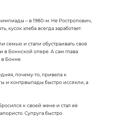
импиады – в 1980-м. Не Ростропович,
ь, кусок хлеба всегда заработает.
ли семью и стали обустраивать своё
и в Боннской опере. А сам глава
 в Бонне.
няя, почему-то, привела к
ты и контрвыпады быстро иссякли, а
бросился к своей жене и стал её
апористо. Супруга быстро