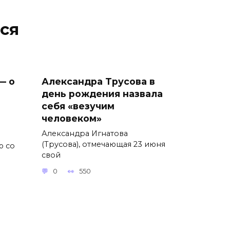
ся
— о
Александра Трусова в
день рождения назвала
себя «везучим
человеком»
Александра Игнатова
(Трусова), отмечающая 23 июня
ю со
свой
0
550