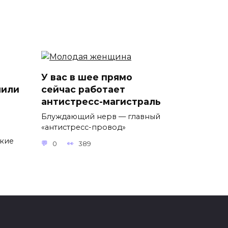
У вас в шее прямо
лили
сейчас работает
антистресс-магистраль
Блуждающий нерв — главный
«антистресс-провод»
ские
0
389