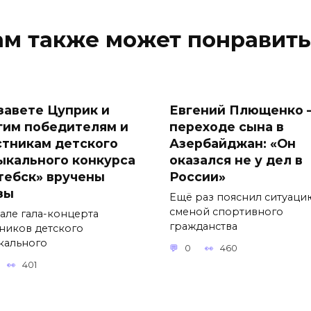
ам также может понравить
завете Цуприк и
Евгений Плющенко 
гим победителям и
переходе сына в
стникам детского
Азербайджан: «Он
ыкального конкурса
оказался не у дел в
тебск» вручены
России»
зы
Ещё раз пояснил ситуаци
сменой спортивного
чале гала-концерта
гражданства
тников детского
кального
0
460
401