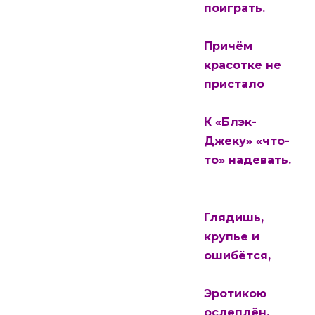
поиграть.
Причём
красотке не
пристало
К «Блэк-
Джеку» «что-
то» надевать.
Глядишь,
крупье и
ошибётся,
Эротикою
ослеплён,