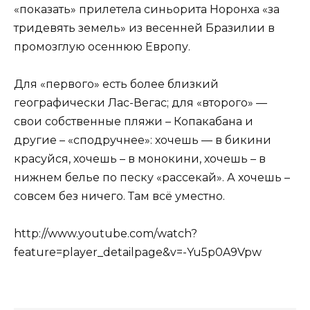
«показать» прилетела синьорита Норонха «за
тридевять земель» из весенней Бразилии в
промозглую осеннюю Европу.
Для «первого» есть более близкий
географически Лас-Вегас; для «второго» —
свои собственные пляжи – Копакабана и
другие – «сподручнее»: хочешь — в бикини
красуйся, хочешь – в монокини, хочешь – в
нижнем белье по песку «рассекай». А хочешь –
совсем без ничего. Там всё уместно.
http://www.youtube.com/watch?
feature=player_detailpage&v=-Yu5p0A9Vpw