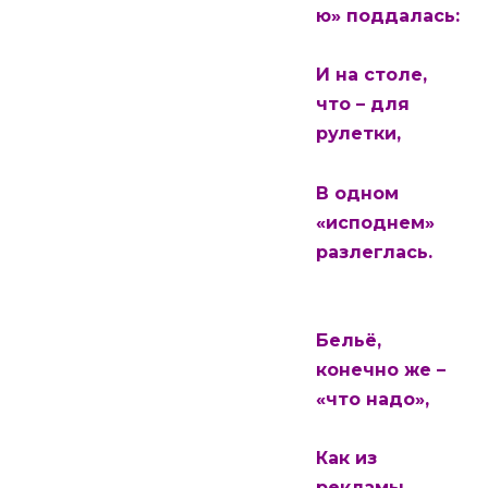
ю» поддалась:
И на столе,
что – для
рулетки,
В одном
«исподнем»
разлеглась.
Бельё,
конечно же –
«что надо»,
Как из
рекламы