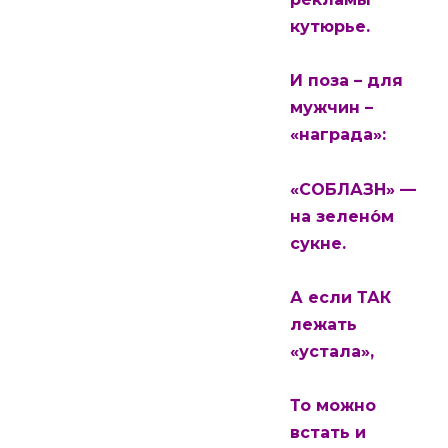
кутюрье.
И поза – для
мужчин –
«награда»:
«СОБЛАЗН» —
на зелено́м
сукне.
А если ТАК
лежать
«устала»,
То можно
встать и