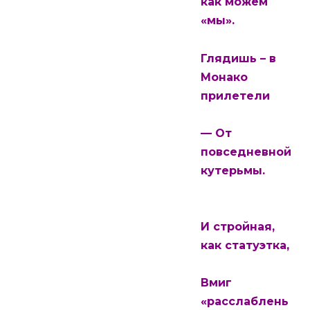
как можем
«мы».
Глядишь – в
Монако
прилетели
— От
повседневной
кутерьмы.
И стройная,
как статуэтка,
Вмиг
«расслаблень