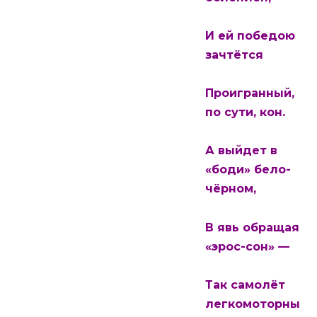
И ей победою
зачтётся
Проигранный,
по сути, кон.
А выйдет в
«боди» бело-
чёрном,
В явь обращая
«эрос-сон» —
Так самолёт
легкомоторны