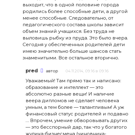
выходит, что в одной половине города
родились более способные дети, а другой
менее способные. Следовательно, от
педагогического состава школы зависит
объем знаний учащихся. Без труда не
выловишь рыбку из пруда. Это было вчера.
Сегодня у обеспеченных родителей дети
имею значительно больше шансов стать
знаменитыми. Все остальное вторично.
pred
автор
04.11.2014, 09:16 в 09:16
Уважаемый! Там прямо так и написано:
образование и интеллект — это
абсолютно разные вещи! И наличие
веера дипломов не сделает человека
умным, а тем более — талантливым! А уж
финансовый статус родителей и подавно
… Впрочем, умение обворовывать других
— это бесспорный дар, так что у богатого
жулика-бизнесмена (чиновника-