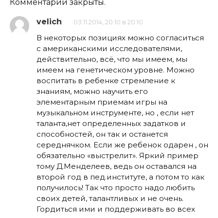
Комментарии закрыты.
velich
03.11.2014, 20:10 в 20:10
В некоторых позициях можно согласиться
с американскими исследователями,
действительно, всё, что мы имеем, мы
имеем на генетическом уровне. Можно
воспитать в ребенке стремление к
знаниям, можно научить его
элементарным приемам игры на
музыкальном инструменте, но , если нет
таланта,нет определенных задатков и
способностей, он так и останется
середнячком. Если же ребенок одарен , он
обязательно «выстрелит». Яркий пример
тому Д.Менделеев, ведь он оставался на
второй год в пед.институте, а потом то как
получилось! Так что просто надо любить
своих детей, талантливых и не очень.
Гордиться ими и поддерживать во всех