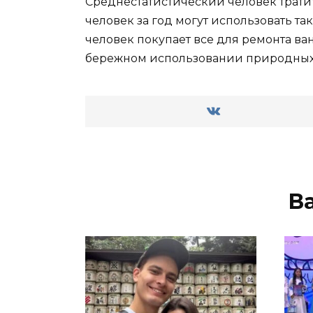
Среднестатистический человек тратит
человек за год могут использовать та
человек покупает все для ремонта ван
бережном использовании природных
В