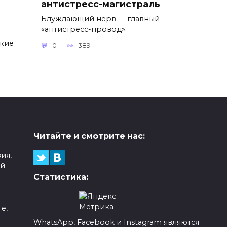
антистресс-магистраль
Блуждающий нерв — главный
«антистресс-провод»
ские
0
389
Читайте и смотрите нас:
ия,
ой
Статистика:
е,
WhatsApp, Facebook и Instagram являются