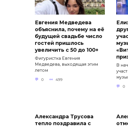
Евгения Медведева
Ели
объяснила, почему на её
дру
будущей свадьбе число
уча
гостей пришлось
муз
увеличить с 50 до 100+
«Ви
при
Фигуристка Евгения
Медведева, выходящая этим
В на
летом
учас
музы
0
499
0
Александра Трусова
Але
тепло поздравила с
отм