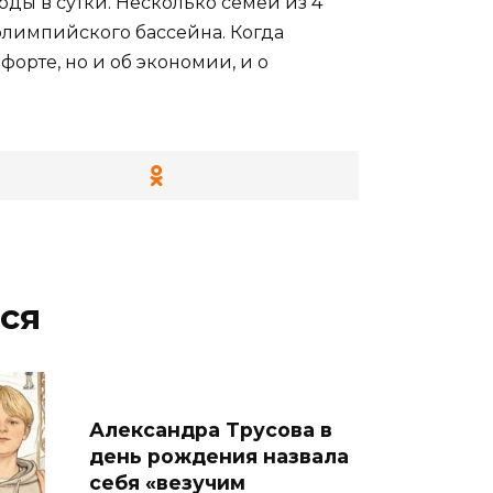
ды в сутки. Несколько семей из 4
 олимпийского бассейна. Когда
форте, но и об экономии, и о
ся
Александра Трусова в
день рождения назвала
себя «везучим