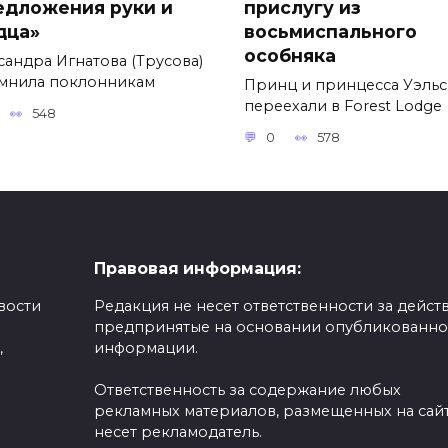
едложения руки и
прислугу из
дца»
восьмиспального
особняка
сандра Игнатова (Трусова)
мнила поклонникам
Принц и принцесса Уэль
переехали в Forest Lodge
548
0
578
Правовая информация:
вости
Редакция не несет ответственности за действ
предпринятые на основании опубликованн
,
информации.
Ответственность за содержание любых
рекламных материалов, размещенных на сайт
несет рекламодатель.