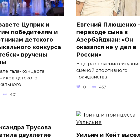
завете Цуприк и
Евгений Плющенко 
гим победителям и
переходе сына в
стникам детского
Азербайджан: «Он
ыкального конкурса
оказался не у дел в
тебск» вручены
России»
зы
Ещё раз пояснил ситуаци
сменой спортивного
чале гала-концерта
гражданства
тников детского
кального
0
457
401
ксандра Трусова
етила двухлетие
Уильям и Кейт высе