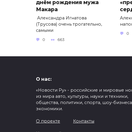
днём рождения мужа
«пр
Макара
сер
Александра Игнатова
Алек
(Трусова) очень трогательно,
напо
самыми
0
0
663
О нас:
«Новости Ру» - российские и мировые но
из мира авто, культуры, науки и техники,
общества, политики, спорта, шоу-бизнеса
экономики.
О проекте
Контакты