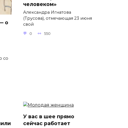
человеком»
Александра Игнатова
(Трусова), отмечающая 23 июня
— о
свой
0
550
ю со
У вас в шее прямо
лили
сейчас работает