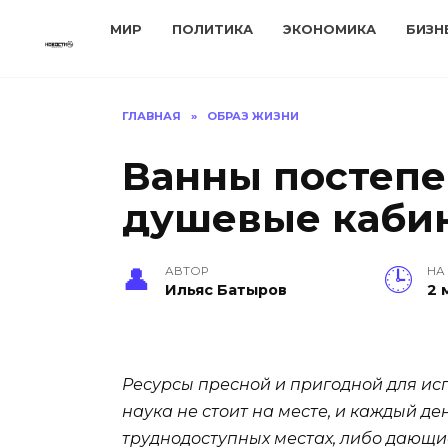
Перейти
МИР
ПОЛИТИКА
ЭКОНОМИКА
БИЗН
к
содержанию
ГЛАВНАЯ
»
ОБРАЗ ЖИЗНИ
Ванны постепе
душевые каби
АВТОР
НА
Ильяс Батыров
2 
Ресурсы пресной и пригодной для исп
наука не стоит на месте, и каждый д
труднодоступных местах, либо дающие