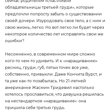
сейчас родителям «счастливой
обладательницы третьей груди», которые
предпочли попросту забыть о существовании
своей дочери. Изуродовать свое тело, а с ним и
свою жизнь, легко. Но вот легко ли будет через
некоторое количество лет исправлять свои же
ошибки?
Несомненно, в современном мире сложно
кого-то чем-то удивить. И к «наращиванию»
ресниц, груди, губ, пятых точек все уже,
собственно, привыкли. Даже Кончита Вурст, и
та уже как-то позабылась. Но 21-летней
американке Жасмин Тридевил настолько
хотелось прославиться, что девушка решилась
на нестандартное «наращивание»: она
пришила себе третью грудь.