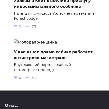
Уильям и Кейт выселили прислугу
из восьмиспального особняка
Принц и принцесса Уэльские переехали в
Forest Lodge
0
571
У вас в шее прямо сейчас работает
антистресс-магистраль
Блуждающий нерв — главный
«антистресс-провод»
0
382
О нас: