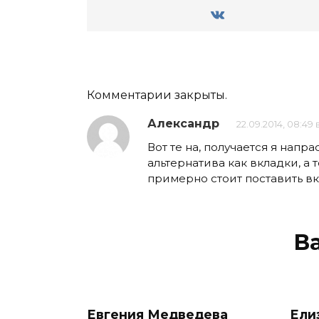
Комментарии закрыты.
Александр
22.09.2014, 08:49 
Вот те на, получается я напр
альтернатива как вкладки, а т
примерно стоит поставить в
В
Евгения Медведева
Ели