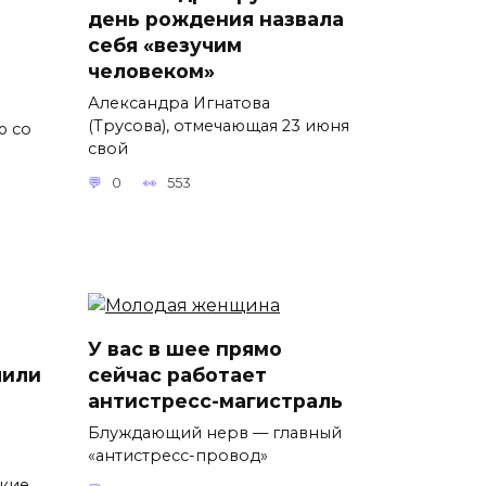
день рождения назвала
себя «везучим
человеком»
Александра Игнатова
(Трусова), отмечающая 23 июня
ю со
свой
0
553
У вас в шее прямо
лили
сейчас работает
антистресс-магистраль
Блуждающий нерв — главный
«антистресс-провод»
ские