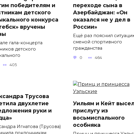
гим победителям и
переходе сына в
стникам детского
Азербайджан: «Он
ыкального конкурса
оказался не у дел в
тебск» вручены
России»
зы
Ещё раз пояснил ситуаци
сменой спортивного
чале гала-концерта
гражданства
тников детского
кального
0
464
405
ксандра Трусова
етила двухлетие
Уильям и Кейт высе
едложения руки и
прислугу из
дца»
восьмиспального
особняка
сандра Игнатова (Трусова)
мнила поклонникам
Принц и принцесса Уэль