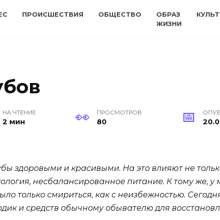
ЕС
ПРОИСШЕСТВИЯ
ОБЩЕСТВО
ОБРАЗ
КУЛЬТ
ЖИЗНИ
убов
НА ЧТЕНИЕ
ПРОСМОТРОВ
ОПУ
2 мин
80
20.0
убы здоровыми и красивыми. На это влияют не тольк
экология, несбалансированное питание. К тому же,
ло только смириться, как с неизбежностью. Сегодн
одик и средств обычному обывателю для восстановл