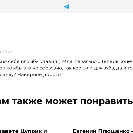
в 08:49
асно себе пломбы ставил?) Мда, печально… Теперь конеч
о пломбы это не серьезно, так костыли для зуба, да и т
кладку? Наверное дорого?
ам также может понравить
завете Цуприк и
Евгений Плющенко 