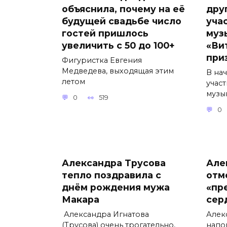
объяснила, почему на её
дру
будущей свадьбе число
уча
гостей пришлось
муз
увеличить с 50 до 100+
«Ви
при
Фигуристка Евгения
Медведева, выходящая этим
В на
летом
учас
музы
0
519
0
Александра Трусова
Але
тепло поздравила с
отм
днём рождения мужа
«пр
Макара
сер
Александра Игнатова
Алек
(Трусова) очень трогательно,
напо