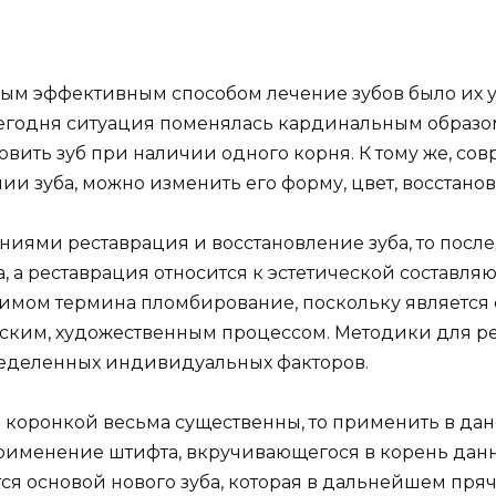
ым эффективным способом лечение зубов было их уд
сегодня ситуация поменялась кардинальным образо
вить зуб при наличии одного корня. К тому же, со
ии зуба, можно изменить его форму, цвет, восстанов
ями реставрация и восстановление зуба, то последн
 а реставрация относится к эстетической составляю
имом термина пломбирование, поскольку является 
еским, художественным процессом. Методики для р
ределенных индивидуальных факторов.
д коронкой весьма существенны, то применить в да
рименение штифта, вкручивающегося в корень данно
 основой нового зуба, которая в дальнейшем пряче