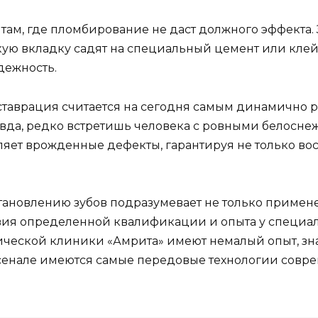
там, где пломбирование не даст должного эффекта.
кую вкладку садят на специальный цемент или клей
дежность.
еставрация считается на сегодня самым динамично
авда, редко встретишь человека с ровными белосне
яет врожденные дефекты, гарантируя не только вос
становлению зубов подразумевает не только примен
твия определенной квалификации и опыта у специа
ческой клиники «Амрита» имеют немалый опыт, зна
 арсенале имеются самые передовые технологии сов