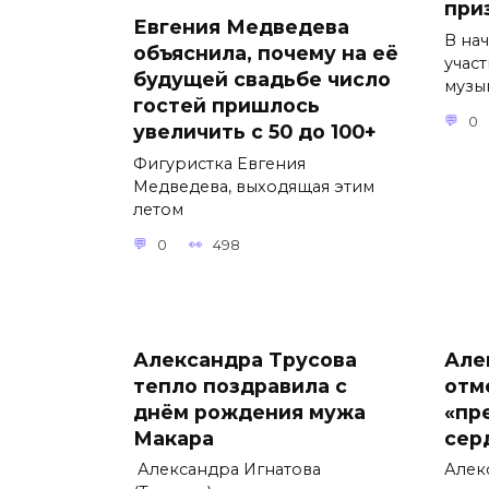
при
Евгения Медведева
В на
объяснила, почему на её
учас
будущей свадьбе число
музы
гостей пришлось
0
увеличить с 50 до 100+
Фигуристка Евгения
Медведева, выходящая этим
летом
0
498
Александра Трусова
Але
тепло поздравила с
отм
днём рождения мужа
«пр
Макара
сер
Александра Игнатова
Алек