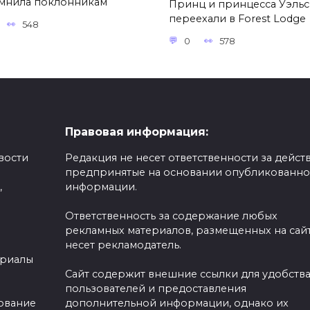
мнила поклонникам
Принц и принцесса Уэль
переехали в Forest Lodge
548
0
578
Правовая информация:
вости
Редакция не несет ответственности за действ
предпринятые на основании опубликованн
,
информации.
Ответственность за содержание любых
рекламных материалов, размещенных на сайт
несет рекламодатель.
ериалы
Сайт содержит внешние ссылки для удобств
пользователей и предоставления
зование
дополнительной информации, однако их