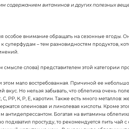
ким содержанием витаминов и других полезных веще
я особое внимание обращать на сезонные ягоды. О
 к суперфудам – тем разновидностям продуктов, ко
инений.
 смысле слова) представителем этой категории про
и этом мало востребованная. Причиной ее небольшо
 вкус. Но нельзя забывать, что облепиха очень пол
С, РР, К, Р, Е, каротин. Также есть много металлов: ж
ержатся олеиновая и линолевая кислоты. Кроме это
им антидепрессантом. Богатая на витамины облепи
о подхватил простуду, то рекомендуется пить чай с