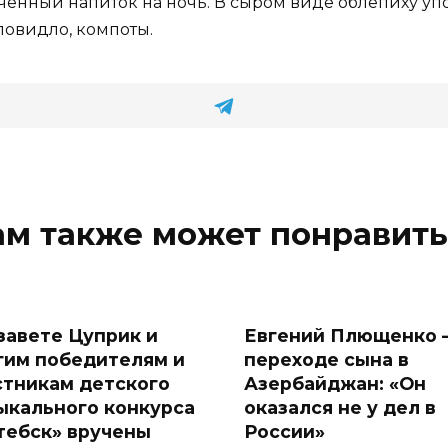
ученный напиток на ночь. В сыром виде облепиху уп
повидло, компоты.
ам также может понравить
завете Цуприк и
Евгений Плющенко 
гим победителям и
переходе сына в
стникам детского
Азербайджан: «Он
ыкального конкурса
оказался не у дел в
тебск» вручены
России»