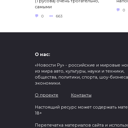
(Трусова) очень трогательно,
напо
самыми
0
0
663
О нас:
«Новости Ру» - российские и мировые но
из мира авто, культуры, науки и техники,
общества, политики, спорта, шоу-бизнеса
экономики.
О проекте
Контакты
Настоящий ресурс может содержать мат
18+
Перепечатка материалов сайта и исполь