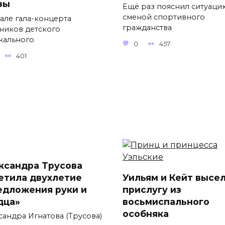
зы
Ещё раз пояснил ситуаци
сменой спортивного
чале гала-концерта
гражданства
тников детского
кального
0
457
401
ксандра Трусова
етила двухлетие
Уильям и Кейт высе
едложения руки и
прислугу из
дца»
восьмиспального
особняка
сандра Игнатова (Трусова)