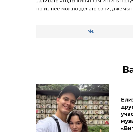
заливать ягоды кипятком и пить пол
но из нее можно делать соки, джемы 
В
Ели
дру
уча
муз
«Ви