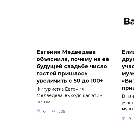
В
Евгения Медведева
Ели
объяснила, почему на её
дру
будущей свадьбе число
уча
гостей пришлось
муз
увеличить с 50 до 100+
«Ви
при
Фигуристка Евгения
Медведева, выходящая этим
В на
летом
учас
музы
0
509
0