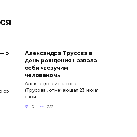
ся
— о
Александра Трусова в
день рождения назвала
себя «везучим
человеком»
Александра Игнатова
(Трусова), отмечающая 23 июня
ю со
свой
0
552