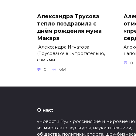
Александра Трусова
Але
тепло поздравила с
отм
днём рождения мужа
«пр
Макара
сер
Александра Игнатова
Алек
(Трусова) очень трогательно,
напо
самыми
0
0
664
О нас:
«Новости Ру» - российские и мировые но
из мира авто, культуры, науки и техники,
общества, политики, спорта, шоу-бизнеса