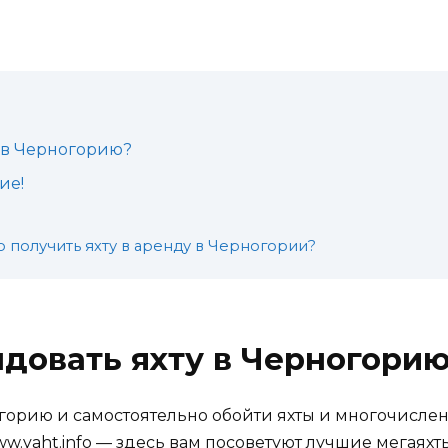
у в Черногорию?
ие!
 получить яхту в аренду в Черногории?
ндовать яхту в Черногори
огорию и самостоятельно обойти яхты и многочисле
ww.yaht.info — здесь вам посоветуют лучшие мегаяхт