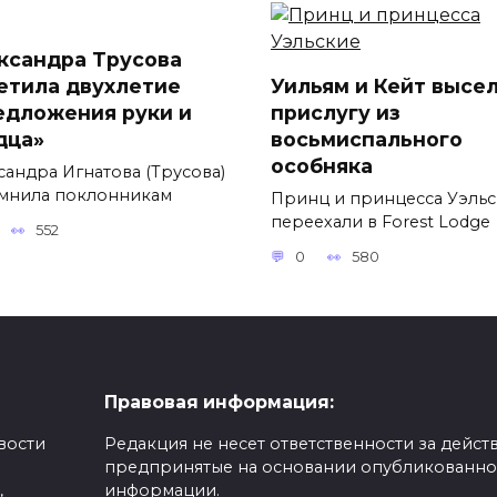
ксандра Трусова
етила двухлетие
Уильям и Кейт высе
едложения руки и
прислугу из
дца»
восьмиспального
особняка
сандра Игнатова (Трусова)
мнила поклонникам
Принц и принцесса Уэль
переехали в Forest Lodge
552
0
580
Правовая информация:
вости
Редакция не несет ответственности за действ
предпринятые на основании опубликованн
,
информации.