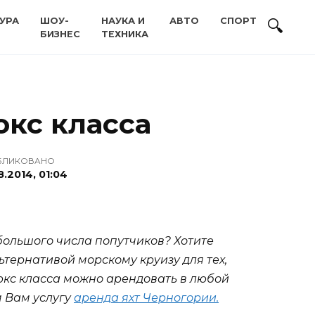
УРА
ШОУ-
НАУКА И
АВТО
СПОРТ
БИЗНЕС
ТЕХНИКА
юкс класса
БЛИКОВАНО
8.2014, 01:04
большого числа попутчиков? Хотите
ьтернативой морскому круизу для тех,
юкс класса можно арендовать в любой
м Вам услугу
аренда яхт Черногории.