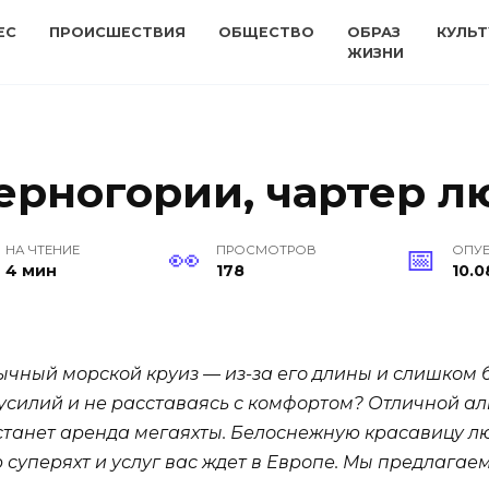
ЕС
ПРОИСШЕСТВИЯ
ОБЩЕСТВО
ОБРАЗ
КУЛЬТ
ЖИЗНИ
ерногории, чартер л
НА ЧТЕНИЕ
ПРОСМОТРОВ
ОПУ
4 мин
178
10.0
ычный морской круиз — из-за его длины и слишком 
 усилий и не расставаясь с комфортом? Отличной ал
, станет аренда мегаяхты. Белоснежную красавицу л
 суперяхт и услуг вас ждет в Европе. Мы предлагае