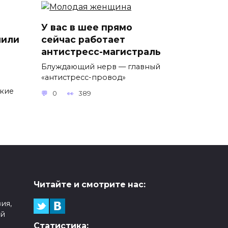
У вас в шее прямо
лили
сейчас работает
антистресс-магистраль
Блуждающий нерв — главный
«антистресс-провод»
ские
0
389
Читайте и смотрите нас:
ия,
ой
Статистика: