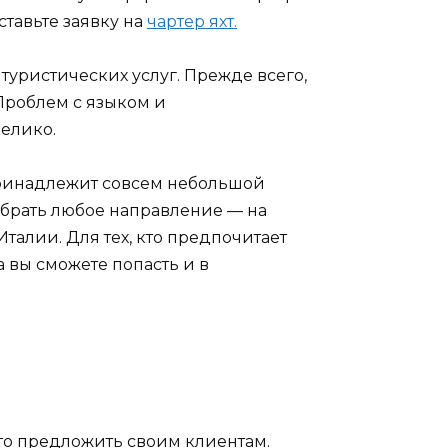
тавьте заявку на
чартер яхт.
туристических услуг. Прежде всего,
 Проблем с языком и
велико.
принадлежит совсем небольшой
выбрать любое направление — на
талии. Для тех, кто предпочитает
 вы сможете попасть и в
то предложить своим клиентам.