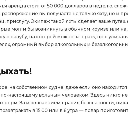
 чья аренда стоит от 50 000 долларов в неделю, сло
е распоряжение вы получаете не только яхту, но и 
ц, прислугу. Экипаж такой яхты сделает ваше путе
рые могли бы возникнуть в обычном круизе или на д
ую палубу, на которой можно загорать, прогуливать
елях, огромный выбор алкогольных и безалкогольны
дыхать!
 море, на собственном судне, даже если оно находитс
 по-настоящему вольным человеком. Здесь никто не
 норм. За исключением правил безопасности, никак
, позавтракать в 15.00 или в 6 утра — повар пригот