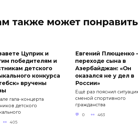
ам также может понравить
завете Цуприк и
Евгений Плющенко 
гим победителям и
переходе сына в
стникам детского
Азербайджан: «Он
ыкального конкурса
оказался не у дел в
тебск» вручены
России»
зы
Ещё раз пояснил ситуаци
сменой спортивного
чале гала-концерта
гражданства
тников детского
кального
0
463
405