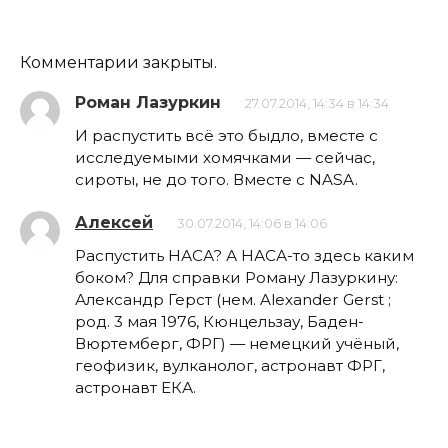
Комментарии закрыты.
Роман Лазуркин
27.07.2014, 14:34 в 14:34
И распустить всё это быдло, вместе с
исследуемыми хомячками — сейчас,
сироты, не до того. Вместе с NASA.
Алексей
30.07.2014, 14:06 в 14:06
Распустить НАСА? А НАСА-то здесь каким
боком? Для справки Роману Лазуркину:
Александр Герст (нем. Alexander Gerst ;
род. 3 мая 1976, Кюнцельзау, Баден-
Вюртемберг, ФРГ) — немецкий учёный,
геофизик, вулканолог, астронавт ФРГ,
астронавт ЕКА.