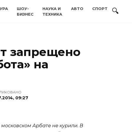
УРА
ШОУ-
НАУКА И
АВТО
СПОРТ
БИЗНЕС
ТЕХНИКА
ет запрещено
бота» на
ЛИКОВАНО
7.2014, 09:27
а московском Арбате не курили. В