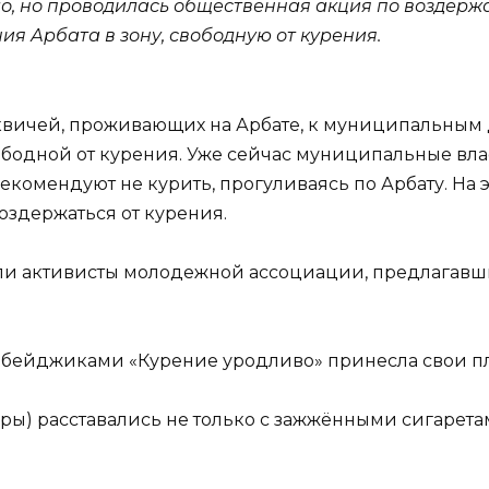
о, но проводилась общественная акция по воздержа
я Арбата в зону, свободную от курения.
квичей, проживающих на Арбате, к муниципальным 
ободной от курения. Уже сейчас муниципальные вл
екомендуют не курить, прогуливаясь по Арбату. На
здержаться от курения.
ботали активисты молодежной ассоциации, предлаг
с бейджиками «Курение уродливо» принесла свои п
ы) расставались не только с зажжёнными сигаретам