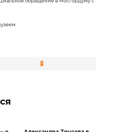
фициальное обращение в Мосгордуму с
музеем.
ся
— о
Александра Трусова в