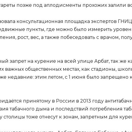
игареты позже под аплодисменты прохожих залили в
йствовала консультационная площадка экспертов Г
ередвижные пункты, где можно было измерить уровен
ения, рост, вес, а также побеседовать с врачом, п
й запрет на курение на всей улице Арбат, так же 
х важных общественных местах, как стадионы, школ
кже недавние: этим летом, с 1 июня было запрещено к
ридаётся принятому в России в 2013 году антитаба
вия табачного дыма и последствий потребления таба
столицы тоже отнесут к зонам, запретным для куре