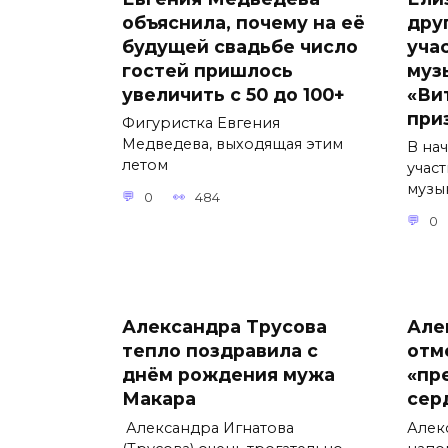
объяснила, почему на её
дру
будущей свадьбе число
уча
гостей пришлось
муз
увеличить с 50 до 100+
«Ви
при
Фигуристка Евгения
Медведева, выходящая этим
В на
летом
учас
музы
0
484
0
Александра Трусова
Але
тепло поздравила с
отм
днём рождения мужа
«пр
Макара
сер
Александра Игнатова
Алек