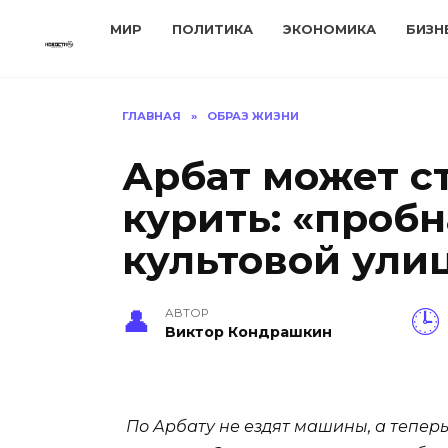
Перейти
МИР
ПОЛИТИКА
ЭКОНОМИКА
БИЗН
к
содержанию
ГЛАВНАЯ
»
ОБРАЗ ЖИЗНИ
Арбат может ст
курить: «пробн
культовой ули
АВТОР
Виктор Кондрашкин
По Арбату не ездят машины, а теперь