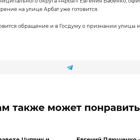
муниципального округа «Арбат» Евгения Бабенко, о
ение на улице Арбат уже готовится.
товится обращение и в Госдуму о признании улицы 
ам также может понравить
завете Цуприк и
Евгений Плющенко 