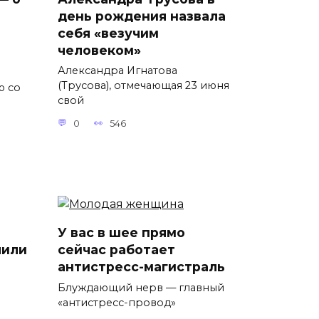
день рождения назвала
себя «везучим
человеком»
Александра Игнатова
(Трусова), отмечающая 23 июня
ю со
свой
0
546
У вас в шее прямо
лили
сейчас работает
антистресс-магистраль
Блуждающий нерв — главный
«антистресс-провод»