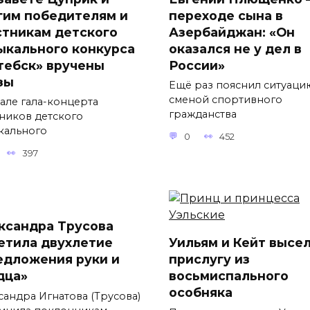
гим победителям и
переходе сына в
стникам детского
Азербайджан: «Он
ыкального конкурса
оказался не у дел в
тебск» вручены
России»
зы
Ещё раз пояснил ситуаци
сменой спортивного
чале гала-концерта
гражданства
тников детского
кального
0
452
397
ксандра Трусова
етила двухлетие
Уильям и Кейт высе
едложения руки и
прислугу из
дца»
восьмиспального
особняка
сандра Игнатова (Трусова)