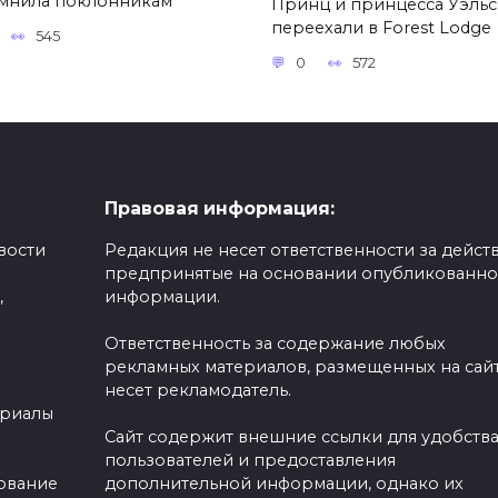
мнила поклонникам
Принц и принцесса Уэль
переехали в Forest Lodge
545
0
572
Правовая информация:
вости
Редакция не несет ответственности за действ
предпринятые на основании опубликованн
,
информации.
Ответственность за содержание любых
рекламных материалов, размещенных на сайт
несет рекламодатель.
ериалы
Сайт содержит внешние ссылки для удобств
пользователей и предоставления
зование
дополнительной информации, однако их