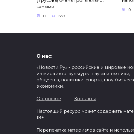
(Трусова) очень трогательно,
напо
самыми
0
0
659
О нас:
«Новости Ру» - российские и мировые но
из мира авто, культуры, науки и техники,
общества, политики, спорта, шоу-бизнеса
экономики.
О проекте
Контакты
Настоящий ресурс может содержать мат
18+
Перепечатка материалов сайта и исполь