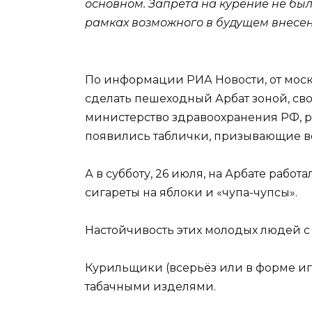
основном. Запрета на курение не был
рамках возможного в будущем внесени
По информации РИА Новости, от мос
сделать пешеходный Арбат зоной, св
министерство здравоохранения РФ, р
появились таблички, призывающие во
А в субботу, 26 июля, на Арбате ра
сигареты на яблоки и «чупа-чупсы».
Настойчивость этих молодых людей 
Курильщики (всерьёз или в форме игр
табачными изделями.