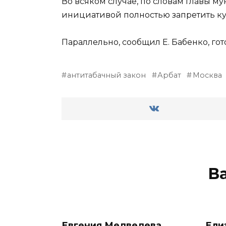
Во всяком случае, по словам главы 
инициативой полностью запретить кур
Параллельно, сообщил Е. Бабенко, го
антитабачный закон
Арбат
Москва
В
Евгения Медведева
Ели