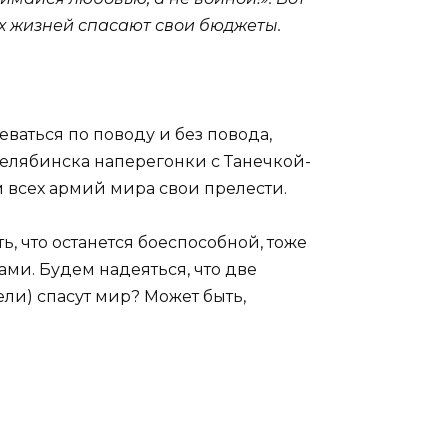
их жизней спасают свои бюджеты.
ваться по поводу и без повода,
елябинска наперегонки с Танечкой-
 всех армий мира свои прелести.
ь, что останется боеспособной, тоже
ами. Будем надеяться, что две
ели) спасут мир? Может быть,