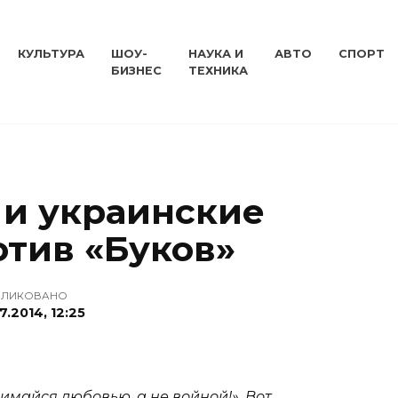
КУЛЬТУРА
ШОУ-
НАУКА И
АВТО
СПОРТ
БИЗНЕС
ТЕХНИКА
 и украинские
отив «Буков»
БЛИКОВАНО
7.2014, 12:25
имайся любовью, а не войной!». Вот