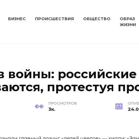
БИЗНЕС
ПРОИСШЕСТВИЯ
ОБЩЕСТВО
ОБРАЗ
ЖИЗНИ
в войны: российские
аются, протестуя пр
ПРОСМОТРОВ
ОПУ
3к.
24.0
ознали главный лозунг «детей цветов» — хиппи: «Зан