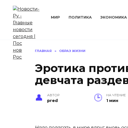
Перейти
к
содержанию
МИР
ПОЛИТИКА
ЭКОНОМИКА
ГЛАВНАЯ
»
ОБРАЗ ЖИЗНИ
Эротика проти
девчата раздев
АВТОР
НА ЧТЕНИЕ
pred
1 мин
Надо полагать, в мире вдруг вновь ос