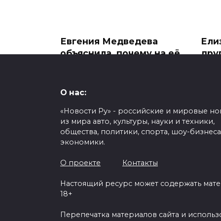
Евгения Медведева
Ели
объяснила, почему на её
дру
будущей свадьбе число
уча
гостей пришлось
муз
увеличить с 50 до 100+
«Ви
О нас:
при
Фигуристка Евгения
«Новости Ру» - российские и мировые но
Медведева, выходящая этим
В на
из мира авто, культуры, науки и техники,
летом
учас
общества, политики, спорта, шоу-бизнеса
музы
0
498
экономики.
0
О проекте
Контакты
Настоящий ресурс может содержать мат
18+
Александра Трусова
Але
тепло поздравила с
отм
Перепечатка материалов сайта и исполь