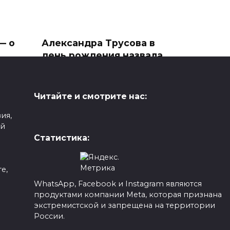
— о
Александра Трусова в
день рождения назвала
себя «везучим
человеком»
Александра Игнатова
Читайте и смотрите нас:
(Трусова), отмечающая 23 июня
ю со
ия,
свой
ой
0
550
Статистика:
е,
WhatsApp, Facebook и Instagram являются
продуктами компании Meta, которая признана
а
экстремистской и запрещена на территории
У вас в шее прямо
России.
лили
сейчас работает