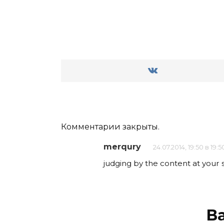
Комментарии закрыты.
merqury
24.07.2014, 19:50 в 19:5
judging by the content at your 
В