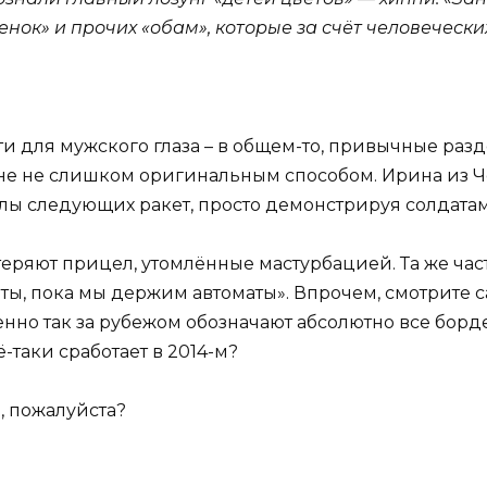
енок» и прочих «обам», которые за счёт человеческ
и для мужского глаза – в общем-то, привычные разде
не не слишком оригинальным способом. Ирина из Ч
ы следующих ракет, просто демонстрируя солдатам
теряют прицел, утомлённые мастурбацией. Та же част
веты, пока мы держим автоматы». Впрочем, смотрите с
енно так за рубежом обозначают абсолютно все борд
ё-таки сработает в 2014-м?
, пожалуйста?