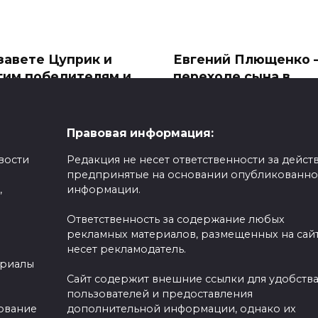
завете Цуприк и
Евгений Плющенко 
гим победителям и
переходе сына в
стникам детского
Азербайджан: «Он
ыкального конкурса
оказался не у дел в
тебск» вручены
России»
Правовая информация:
зы
Ещё раз пояснил ситуаци
вости
Редакция не несет ответственности за действ
сменой спортивного
чале гала-концерта
предпринятые на основании опубликованн
гражданства
тников детского
,
информации.
кального
0
457
401
Ответственность за содержание любых
рекламных материалов, размещенных на сайт
несет рекламодатель.
ериалы
Сайт содержит внешние ссылки для удобств
ксандра Трусова
пользователей и предоставления
етила двухлетие
Уильям и Кейт высе
зование
дополнительной информации, однако их