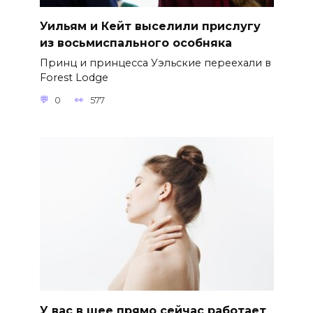
Уильям и Кейт выселили прислугу
из восьмиспального особняка
Принц и принцесса Уэльские переехали в
Forest Lodge
0
577
У вас в шее прямо сейчас работает