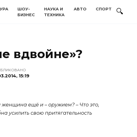
УРА
ШОУ-
НАУКА И
АВТО
СПОРТ
БИЗНЕС
ТЕХНИКА
ие вдвойне»?
УБЛИКОВАНО
03.2014, 15:19
женщина ещё и – оружием? – Что это,
бна усилить свою притягательность