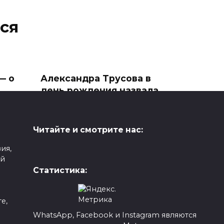
ся
— о
Александра Трусова в
день рождения назвала
себя «везучим
человеком»
Александра Игнатова
Читайте и смотрите нас:
(Трусова), отмечающая 23 июня
ю со
ия,
свой
ой
0
550
Статистика:
е,
WhatsApp, Facebook и Instagram являются