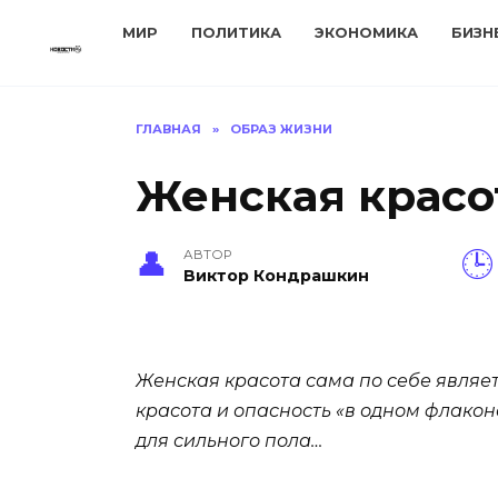
Перейти
МИР
ПОЛИТИКА
ЭКОНОМИКА
БИЗН
к
содержанию
ГЛАВНАЯ
»
ОБРАЗ ЖИЗНИ
Женская красо
АВТОР
Виктор Кондрашкин
Женская красота сама по себе являет
красота и опасность «в одном флако
для сильного пола…