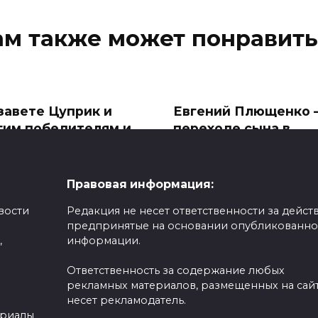
ам также может понравить
завете Цуприк и
Евгений Плющенко 
гим победителям и
переходе сына в
стникам детского
Азербайджан: «Он
ыкального конкурса
оказался не у дел в
тебск» вручены
России»
Правовая информация:
зы
Ещё раз пояснил ситуаци
вости
Редакция не несет ответственности за действ
сменой спортивного
чале гала-концерта
предпринятые на основании опубликованн
гражданства
тников детского
,
информации.
кального
0
457
400
Ответственность за содержание любых
рекламных материалов, размещенных на сайт
несет рекламодатель.
ериалы