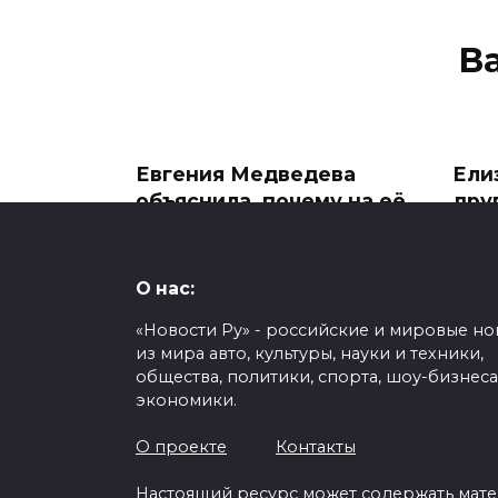
В
Евгения Медведева
Ели
объяснила, почему на её
дру
будущей свадьбе число
уча
гостей пришлось
муз
увеличить с 50 до 100+
«Ви
О нас:
при
Фигуристка Евгения
«Новости Ру» - российские и мировые но
Медведева, выходящая этим
В на
из мира авто, культуры, науки и техники,
летом
учас
общества, политики, спорта, шоу-бизнеса
музы
0
492
экономики.
0
О проекте
Контакты
Настоящий ресурс может содержать мат