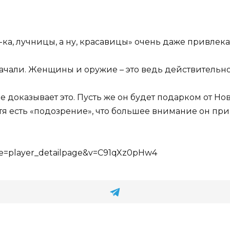
-ка, лучницы, а ну, красавицы» очень даже привлек
начали. Женщины и оружие – это ведь действительно
 доказывает это. Пусть же он будет подарком от Н
я есть «подозрение», что большее внимание он прив
re=player_detailpage&v=C91qXz0pHw4