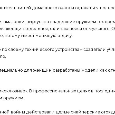
анительницей домашнего очага и отдаваться полнос
 амазонки, виртуозно владевшие оружием тех времён
для женщин отдельное, отличающееся от мужского. 
е, потому имеет меньшую отдачу.
е по своему технического устройства – создатели у
ло.
пециально для женщин разработаны модели как огне
м эксклюзиве». В профессиональных целях в послед
м оружием.
нной войны действовали целые снайперские отряд