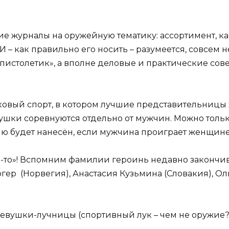
е журналы на оружейную тематику: ассортимент, ка
 И – как правильно его носить – разумеется, совсем 
«пистолетик», а вполне деловые и практические со
ковый спорт, в котором лучшие представительницы
евушки соревнуются отдельно от мужчин. Можно тольк
ю будет нанесён, если мужчина проиграет женщине
то-то»! Вспомним фамилии героинь недавно законч
гер (Норвегия), Анастасия Кузьмина (Словакия), Ол
евушки-лучницы (спортивный лук – чем не оружие?)