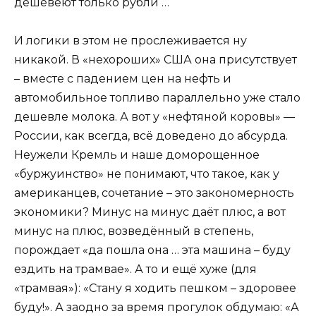
дешевеют только рубли …
И логики в этом не прослеживается ну
никакой. В «нехороших» США она присутствует
– вместе с падением цен на нефть и
автомобильное топливо параллельно уже стало
дешевле молока. А вот у «нефтяной коровы» —
России, как всегда, всё доведено до абсурда.
Неужели Кремль и наше доморощенное
«буржуинство» не понимают, что такое, как у
американцев, сочетание – это закономерность
экономики? Минус на минус даёт плюс, а вот
минус на плюс, возведённый в степень,
порождает «да пошла она … эта машина – буду
ездить на трамвае». А то и ещё хуже (для
«трамвая»): «Стану я ходить пешком – здоровее
буду!». А заодно за время прогулок обдумаю: «А