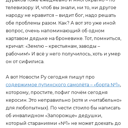
телевизору. И, чтоб вы знали, ни то, ни другое
народу не нравится – видит бог, надо решать
обе проблемы разом. Как? А вот это уже иной
вопрос, очень напоминающий об одном
картавом дядьке на броневике. Тот, помниться,
кричал: «Землю – крестьянам, заводы –
рабочим!» И всё у него получилось, хоть и умер
он от сифилиса.
А вот Новости Ру сегодня пишут про
содержимое путинского самолёта – «борта №1»
,
которому, простите, пофиг почём сегодня
керосин. Это неправильно (хотя и «читабельно»
для любопытных). По чести стоило бы написать
об инвалидном «Запорожце» дедушки,
который стараниями «№1» не может доехать до