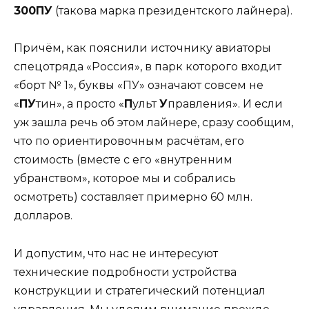
300ПУ
(такова марка президентского лайнера).
Причём, как пояснили источнику авиаторы
спецотряда «Россия», в парк которого входит
«борт № 1», буквы «ПУ» означают совсем не
«
ПУ
тин», а просто «
П
ульт
У
правления». И если
уж зашла речь об этом лайнере, сразу сообщим,
что по ориентировочным расчётам, его
стоимость (вместе с его «внутренним
убранством», которое мы и собрались
осмотреть) составляет примерно 60 млн.
долларов.
И допустим, что нас не интересуют
технические подробности устройства
конструкции и стратегический потенциал