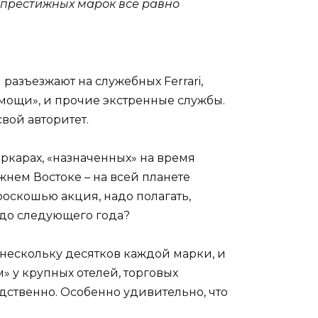
их престижных марок все равно
разъезжают на служебных Ferrari,
 помощи», и прочие экстренные службы.
вой авторитет.
еркарах, «назначенных» на время
жнем Востоке – на всей планете
оскошью акция, надо полагать,
е до следующего года?
по нескольку десятков каждой марки, и
м» у крупных отелей, торговых
дственно. Особенно удивительно, что