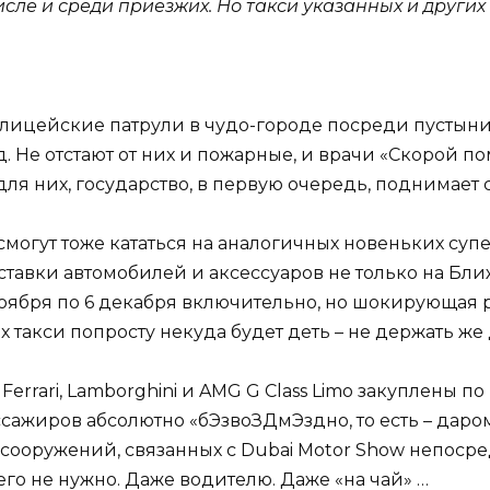
числе и среди приезжих. Но такси указанных и друг
олицейские патрули в чудо-городе посреди пустыни 
 т.д. Не отстают от них и пожарные, и врачи «Скорой
ля них, государство, в первую очередь, поднимает с
смогут тоже кататься на аналогичных новеньких суп
ставки автомобилей и аксессуаров не только на Бли
оября по 6 декабря включительно, но шокирующая р
х такси попросту некуда будет деть – не держать ж
e, Ferrari, Lamborghini и AMG G Class Limo закуплены 
ассажиров абсолютно «бЭзвоЗДмЭздно, то есть – даро
 сооружений, связанных с Dubai Motor Show непосре
го не нужно. Даже водителю. Даже «на чай» …