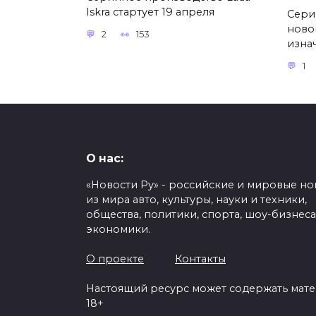
Iskra стартует 19 апреля
Сери
ново
2
153
изна
1
О нас:
«Новости Ру» - российские и мировые но
из мира авто, культуры, науки и техники,
общества, политики, спорта, шоу-бизнеса
экономики.
О проекте
Контакты
Настоящий ресурс может содержать мат
18+