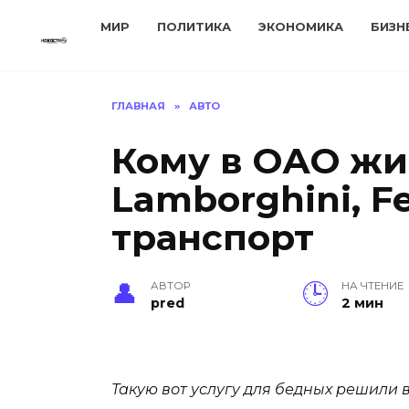
Перейти
МИР
ПОЛИТИКА
ЭКОНОМИКА
БИЗН
к
содержанию
ГЛАВНАЯ
»
АВТО
Кому в ОАО жит
Lamborghini, F
транспорт
АВТОР
НА ЧТЕНИЕ
pred
2 мин
Такую вот услугу для бедных решили 