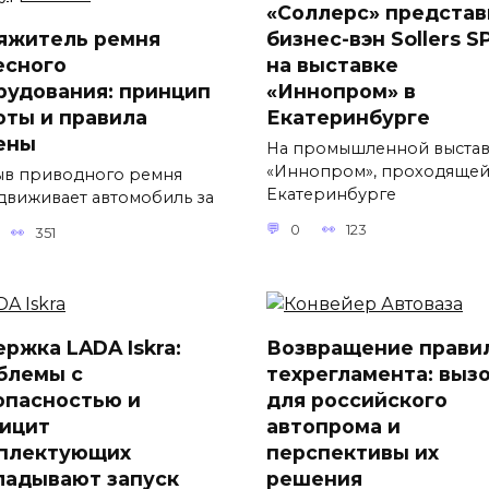
«Соллерс» представ
яжитель ремня
бизнес-вэн Sollers S
есного
на выставке
рудования: принцип
«Иннопром» в
оты и правила
Екатеринбурге
ены
На промышленной выста
«Иннопром», проходящей
в приводного ремня
Екатеринбурге
движивает автомобиль за
0
123
351
ержка LADA Iskra:
Возвращение прави
блемы с
техрегламента: выз
опасностью и
для российского
ицит
автопрома и
плектующих
перспективы их
ладывают запуск
решения