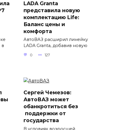
ила
LADA Granta
P7
представила новую
комплектацию Life:
Баланс цены и
комфорта
вке
АвтоВАЗ расширил линейку
 в
LADA Granta, добавив новую
0
127
л
Сергей Чемезов:
овы
АвтоВАЗ может
обанкротиться без
поддержки от
государства
В условиях возросшей