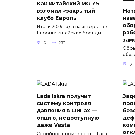
Как китайский MG ZS
взломал «закрытый
Нат
клуб» Европы
нав
обо
Итоги 2025 года на авторынке
раб
Европы: китайские бренды
зам
0
257
Обры
обез
0
Lada Iskra получит
Зад
систему контроля
про
давления в шинах —
без
опцию, недоступную
деф
даже Vesta
ком
отк
Серийное производство Lada