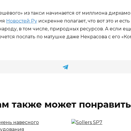
дешёвого» из такси начинается от миллиона дирхамов
ция
Новостей Ру
искренне полагает, что вот это и ес
народу, в том числе, природных ресурсов. А если 
очется послать по матушке даже Некрасова с его «К
ам также может понравить