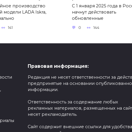
йное производство
С 1 января 2025 года в Ро
й модели LADA Iskra,
начнут действовать
чально
обновленные
141
0
144
Правовая информация:
вости
Редакция не несет ответственности за действ
предпринятые на основании опубликованн
,
информации.
Ответственность за содержание любых
рекламных материалов, размещенных на сайт
несет рекламодатель.
ериалы
Сайт содержит внешние ссылки для удобств