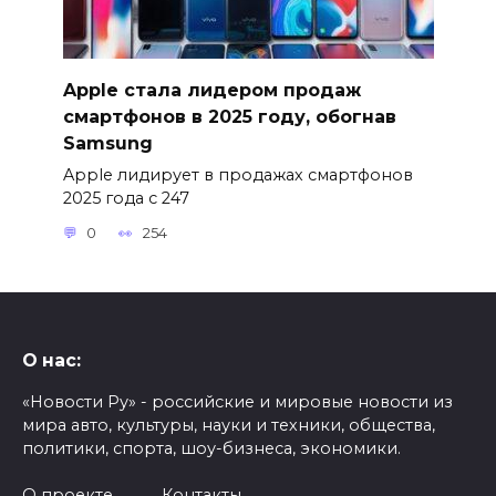
Apple стала лидером продаж
смартфонов в 2025 году, обогнав
Samsung
Apple лидирует в продажах смартфонов
2025 года с 247
0
254
О нас:
«Новости Ру» - российские и мировые новости из
мира авто, культуры, науки и техники, общества,
политики, спорта, шоу-бизнеса, экономики.
О проекте
Контакты