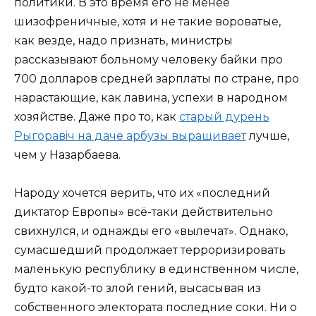
политики. В это время его не менее
шизофреничные, хотя и не такие вороватые,
как везде, надо признать, министры
рассказывают больному человеку байки про
700 долларов средней зарплаты по стране, про
нарастающие, как лавина, успехи в народном
хозяйстве. Даже про то, как
старый дурень
Рыгоравiч на даче арбузы выращивает
лучше,
чем у Назарбаева.
Народу хочется верить, что их «последний
диктатор Европы» всё-таки действительно
свихнулся, и однажды его «вылечат». Однако,
сумасшедший продолжает терроризировать
маленькую республику в единственном числе,
будто какой-то злой гений, высасывая из
собственного электората последние соки. Ни о