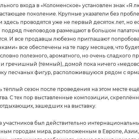
льного входа в «Коломенское» установлен знак «Я л
астающее поколение.
Крупные указатели без пробле
и здесь проводятся уже не первый десяток лет, но 
од подряд пчеловодов размещают в большом палаточ
ются. И все продавцы любезно приглашают попробоват
ми» все обеспечены на те пару месяцев, что будет
словно полезного, ароматного, но очень сладкого пр
 и гречишный (тёмный), домой пока ничего «медовог
вку песчаных фигур, расположившуюся рядом с ярм
сь тёплый сезон после проведения на этом месте ещ
ства. С тех пор выставленные композиции, скреплё
 отдыхающих, зашедших на выставку.
ав участников был действительно интернациональны
ным городам мира, расположенным в Европе, Азии