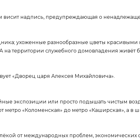
м висит надпись, предупреждающая о ненадлежащ
едника; ухоженные разнообразные цветы красивыми
. А на территории служебного домовладения живёт 
вует «Дворец царя Алексея Михайловича».
йные экспозиции или просто подышать чистым возд
от метро «Коломенская» до метро «Каширская», а в 
…
лёкой от международных проблем, экономических 