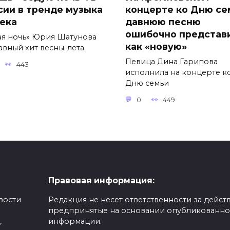
сии в тренде музыка
концерте ко Дню се
века
давнюю песню
ошибочно представ
ая ночь» Юрия Шатунова
как «новую»
авный хит весны-лета
Певица Дина Гарипова
443
исполнила на концерте к
Дню семьи
0
449
Правовая информация:
вости
Редакция не несет ответственности за действ
предпринятые на основании опубликованн
,
информации.