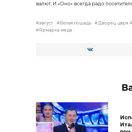
валют. И «Оно» всегда радо посетител
август
белая лошадь
Дворец царя 
Ярмарка мёда
В
Исп
Ита
при