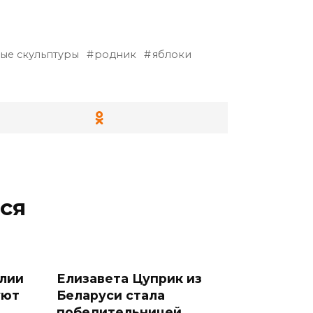
ые скульптуры
родник
яблоки
ся
лии
Елизавета Цуприк из
уют
Беларуси стала
победительницей