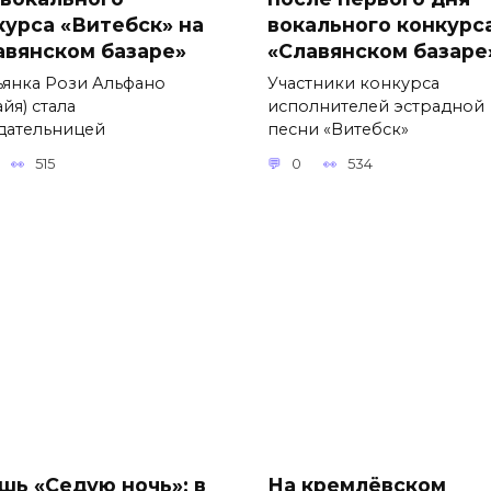
курса «Витебск» на
вокального конкурс
авянском базаре»
«Славянском базаре
ьянка Рози Альфано
Участники конкурса
йя) стала
исполнителей эстрадной
дательницей
песни «Витебск»
515
0
534
шь «Седую ночь»: в
На кремлёвском