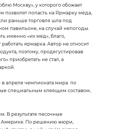
юблю Москву», у которого обожает
м позволят попасть на Ярмарку мёда,
если раньше торговля шла под
ном павильоне, на случай непогоды.
ь именно «их мёд», благо,
 работать ярмарка.
Автор не относит
одукта, поэтому, продегустировав
о» приобретать не стал, а
аркой.
ё в апреле чемпионата мира по
нные специальным клеящим составом,
м. В результате песочные
, Америке. По решению жюри,