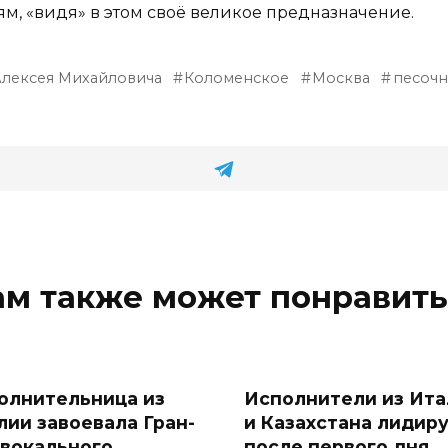
ям, «видя» в этом своё великое предназначение.
Алексея Михайловича
Коломенское
Москва
песочн
ам также может понравить
олнительница из
Исполнители из Ита
лии завоевала Гран-
и Казахстана лидир
 вокального
после первого дня