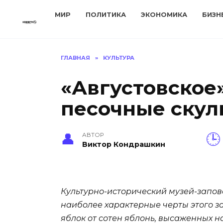
Перейти
МИР
ПОЛИТИКА
ЭКОНОМИКА
БИЗН
к
содержанию
ГЛАВНАЯ
»
КУЛЬТУРА
«Августовское»
песочные скул
АВТОР
Виктор Кондрашкин
Культурно-исторический музей-запов
наиболее характерные черты этого з
яблок от сотен яблонь, высаженных н