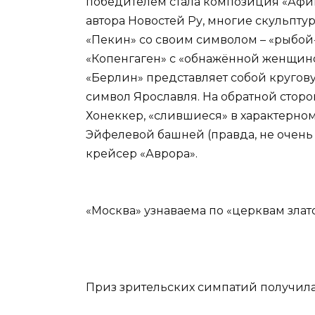
победителем стала композиция «Афины
автора Новостей Ру, многие скульпту
«Пекин» со своим символом – «рыбой-
«Копенгаген» с «обнажённой женщино
«Берлин» представляет собой кругов
символ Ярославля.
На обратной сторо
Хонеккер, «слившиеся» в характерном
Эйфелевой башней (правда, не очень
крейсер «Аврора».
«Москва» узнаваема по «церквам злат
Приз зрительских симпатий получил