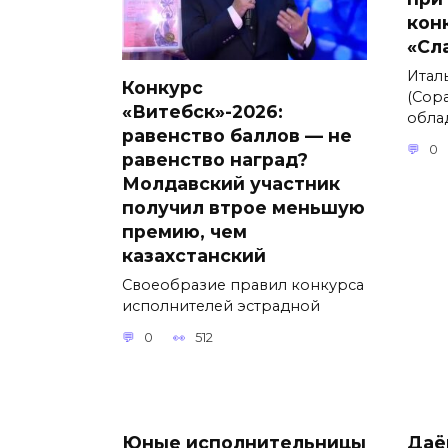
кон
«Сл
Итал
Конкурс
(Сора
«Витебск»-2026:
обла
равенство баллов — не
0
равенство наград?
Молдавский участник
получил втрое меньшую
премию, чем
казахстанский
Своеобразие правил конкурса
исполнителей эстрадной
0
512
Юные исполнительницы
Даё