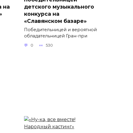
а на
детского музыкального
»
конкурса на
«Славянском базаре»
Победительницей и вероятной
обладательницей Гран-при
0
530