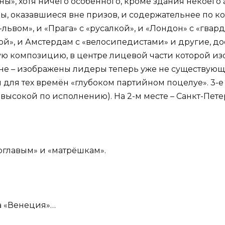
», хотя ничего особенного, кроме здания некоего а
ры, оказавшиеся вне призов, и содержательнее по 
львом», и «Прага» с «русалкой», и «Лондон» с «гва
й», и Амстердам с «велосипедистами» и другие, до
ую композицию, в центре лицевой части которой из
не – изображены лидеры теперь уже не существующи
 для тех времён «глубоком партийном поцелуе».
3-е
 высокой по исполнению).
На 2-м месте – Санкт-Пете
оглавым» и «матрёшкам».
а «Венеция»…