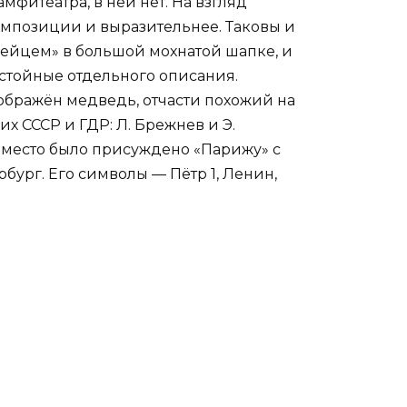
мфитеатра, в ней нет.
На взгляд
композиции и выразительнее. Таковы и
рдейцем» в большой мохнатой шапке, и
стойные отдельного описания.
ображён медведь, отчасти похожий на
х СССР и ГДР: Л. Брежнев и Э.
 место было присуждено «Парижу» с
рбург. Его символы — Пётр 1, Ленин,