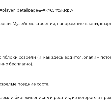
e=player_detailpage&v=KY65nt5KRpw
роши. Музейные строения, панорамные планы, квар
о яблоки созрели (и, как здесь водится, опали – пот
енно бесплатно).
озрелые поздние сорта.
од земли бьёт живописный родник, из которого в п