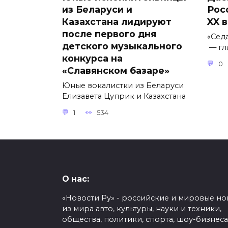
из Беларуси и
Рос
Казахстана лидируют
XX 
после первого дня
«Сед
детского музыкального
— гл
конкурса на
0
«Славянском базаре»
Юные вокалистки из Беларуси
Елизавета Цуприк и Казахстана
1
534
О нас:
«Новости Ру» - российские и мировые но
из мира авто, культуры, науки и техники,
общества, политики, спорта, шоу-бизнеса