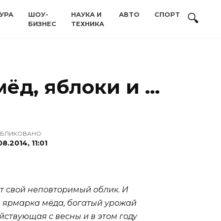
УРА
ШОУ-
НАУКА И
АВТО
СПОРТ
БИЗНЕС
ТЕХНИКА
мёд, яблоки и …
БЛИКОВАНО
08.2014, 11:01
т свой неповторимый облик. И
я ярмарка мёда, богатый урожай
йствующая с весны и в этом году