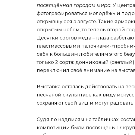
посвящённая городам мира.
У центра
фотографироваться молодёжь и подр
открывшуюся а августе. Такие ярмарк
открытым небом, то теперь второй г
Десятки сортов мёда – глаза разбега
пластмассовыми палочками-«пробничка
себя к большим любителям этого безу
только 2 сорта: донниковый (светлый)
переключил своё внимание на выста
Выставка осталась действовать на ве
песчаной скульптуре как виду искус
сохраняют свой вид и могут радовать
Судя по надписям на табличках, сост
композиции были посвящены 17 круп