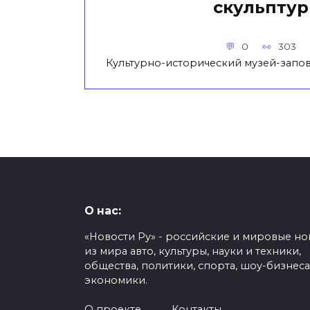
скульпту
0
303
Культурно-исторический музей-запо
О нас:
«Новости Ру» - российские и мировые но
из мира авто, культуры, науки и техники,
общества, политики, спорта, шоу-бизнеса
экономики.
О проекте
Контакты