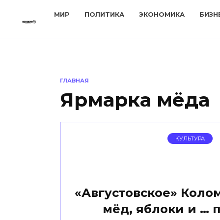
Перейти
МИР
ПОЛИТИКА
ЭКОНОМИКА
БИЗН
к
содержанию
ГЛАВНАЯ
Ярмарка мёда
КУЛЬТУРА
«Августовское» Колом
мёд, яблоки и … 