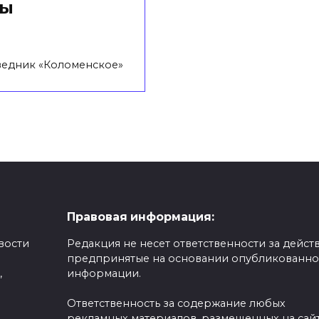
ры
ведник «Коломенское»
Правовая информация:
вости
Редакция не несет ответственности за действ
предпринятые на основании опубликованн
,
информации.
Ответственность за содержание любых
рекламных материалов, размещенных на сайт