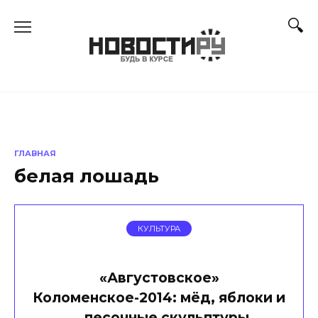
Перейти
к
содержанию
ГЛАВНАЯ
белая лошадь
КУЛЬТУРА
«Августовское»
Коломенское-2014: мёд, яблоки и
… песочные скульптуры