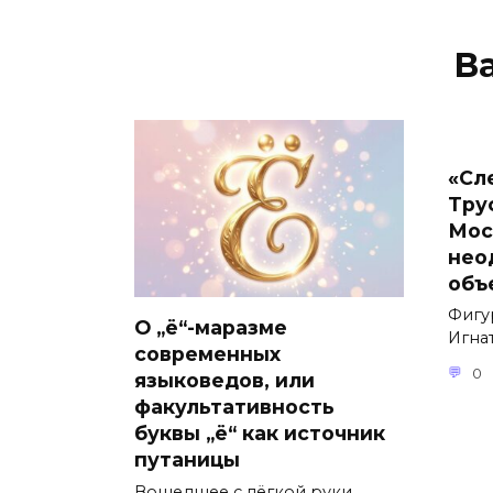
В
«Сл
Тру
Мос
нео
объ
Фигу
О „ё“-маразме
Игнат
современных
0
языковедов, или
факультативность
буквы „ё“ как источник
путаницы
Вошедшее с лёгкой руки