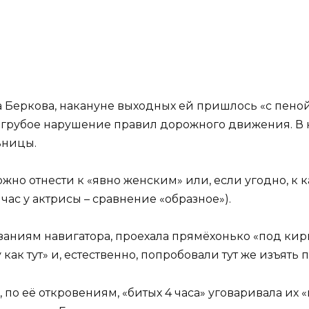
а Беркова, накануне выходных ей пришлось «с пеной
а грубое нарушение правил дорожного движения. В
ьницы.
но отнести к «явно женским» или, если угодно, к 
йчас у актрисы – сравнение «образное»).
азаниям навигатора, проехала прямёхонько «под кир
ак тут» и, естественно, попробовали тут же изъять
 по её откровениям, «битых 4 часа» уговаривала их 