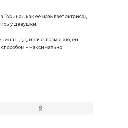
Горина», как её называет актриса),
ались у девушки…
ьница ПДД, иначе, возможно, ей
м способом – максимально