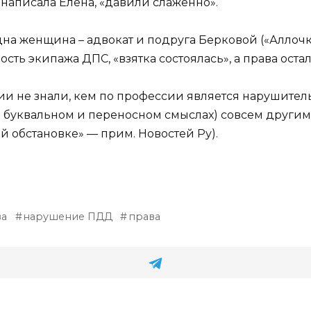
к написала Елена, «давили слаженно».
на женщина – адвокат и подруга Берковой («Аллочка 
сть экипажа ДПС, «взятка состоялась», а права ост
ии не знали, кем по профессии является нарушител
(в буквальном и переносном смыслах) совсем други
 обстановке» — прим. Новостей Ру).
ва
нарушение ПДД
права