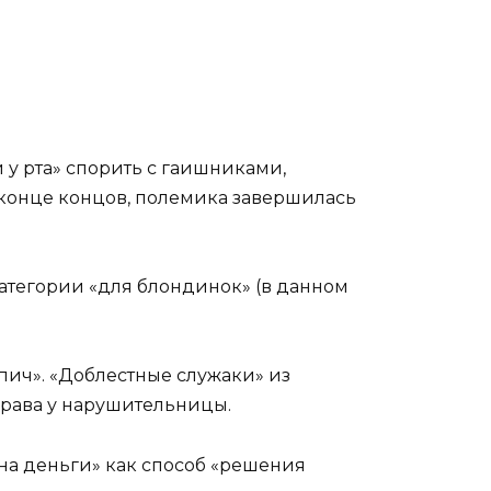
 у рта» спорить с гаишниками,
 конце концов, полемика завершилась
категории «для блондинок» (в данном
пич». «Доблестные служаки» из
 права у нарушительницы.
«на деньги» как способ «решения