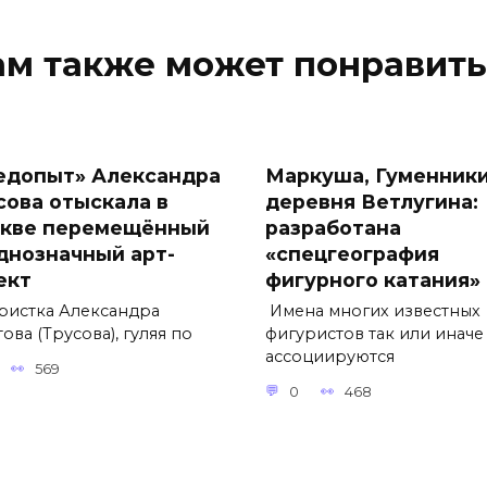
ам также может понравить
едопыт» Александра
Маркуша, Гуменники
сова отыскала в
деревня Ветлугина:
кве перемещённый
разработана
днозначный арт-
«спецгеография
ект
фигурного катания»
ристка Александра
Имена многих известных
ова (Трусова), гуляя по
фигуристов так или иначе
ассоциируются
569
0
468