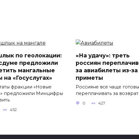
лык по геолокации:
«На удачу»: треть
осдуме предложили
россиян переплачив
етить мангальные
за авиабилеты из-за
ы на «Госуслугах»
приметы
таты фракции «Новые
Россияне все чаще готов
» предложили Минцифры
переплачивать за возвра
вить
0
427
452