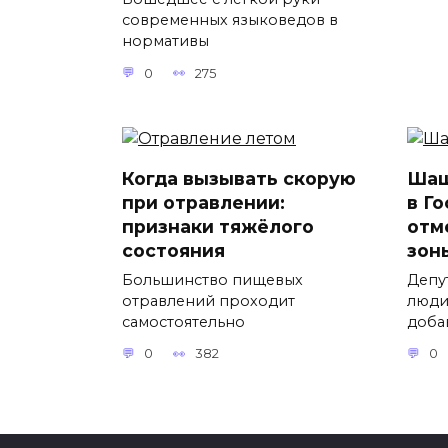
современных языковедов в
нормативы
0
275
Когда вызывать скорую
Шаш
при отравлении:
в Г
признаки тяжёлого
отм
состояния
зон
Большинство пищевых
Депу
отравлений проходит
люди
самостоятельно
доба
0
382
0