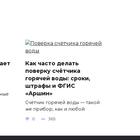
ает
Как часто делать
поверку счётчика
горячей воды: сроки,
штрафы и ФГИС
ы
«Аршин»
тные
Счётчик горячей воды — такой
же прибор, как и любой
0
365