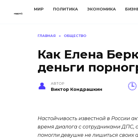
Перейти
МИР
ПОЛИТИКА
ЭКОНОМИКА
БИЗН
к
содержанию
ГЛАВНАЯ
»
ОБЩЕСТВО
Как Елена Берк
деньги порног
АВТОР
Виктор Кондрашкин
Настойчивость известной в России а
время диалога с сотрудниками ДПС, о
помогли девушке не лишиться своих 