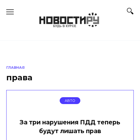
Перейти
к
содержанию
ГЛАВНАЯ
права
АВТО
За три нарушения ПДД теперь
будут лишать прав