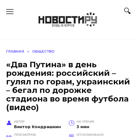
Перейти
к
содержанию
ГЛАВНАЯ
»
ОБЩЕСТВО
«Два Путина» в день
рождения: российский –
гулял по горам, украинский
– бегал по дорожке
стадиона во время футбола
(видео)
АВТОР
НА ЧТЕНИЕ
Виктор Кондрашкин
3 мин
ПРОСМОТРОВ
ОПУБЛИКОВАНО