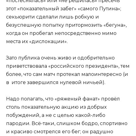
«постеснялась» или «не решилась» пресечь
этот «показательный забег» «самого Путина»;
секьюрити сделали лишь робкую и
безуспешную попытку притормозить «бегуна»,
когда он пробегал непосредственно мимо
места их «дислокации».
Зато публика очень живо и одобрительно
приветствовала «российского президента», тем
более, что сам матч протекал малоинтересно (и
в итоге завершился нулевой ничьей).
Надо полагать, что «ряженый фанат» провёл
столь показательную акцию из добрых
побуждений, а не с целью какой-либо
пародии. Всё-таки, слишком бодро, спортивно
и красиво смотрелся его бег; он радушно