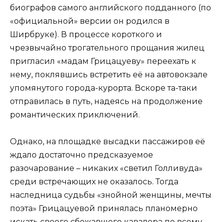
биографов самого английского подданного (по
«официальной» версии он родился в
Ширбруке). В процессе короткого и
чрезвычайно трогательного прощания жилец
пригласил «мадам Грицацуеву» переехать к
нему, поклявшись встретить её на автовокзале
упомянутого города-курорта. Вскоре та-таки
отправилась в путь, надеясь на продолжение
романтических приключений.
Однако, на площадке высадки пассажиров её
ждало достаточно предсказуемое
разочарование – никаких «светил Голливуда»
среди встречающих не оказалось. Тогда
наследница судьбы «знойной женщины, мечты
поэта» Грицацуевой принялась планомерно
искать своего сбежавшего кавалера по всему