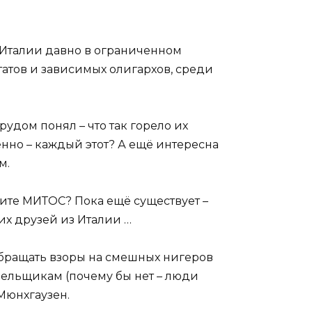
в Италии давно в ограниченном
утатов и зависимых олигархов, среди
трудом понял – что так горело их
нно – каждый этот? А ещё интересна
м.
отите МИТОС? Пока ещё существует –
их друзей из Италии …
 обращать взоры на смешных нигеров
ебельщикам (почему бы нет – люди
 Мюнхгаузен.