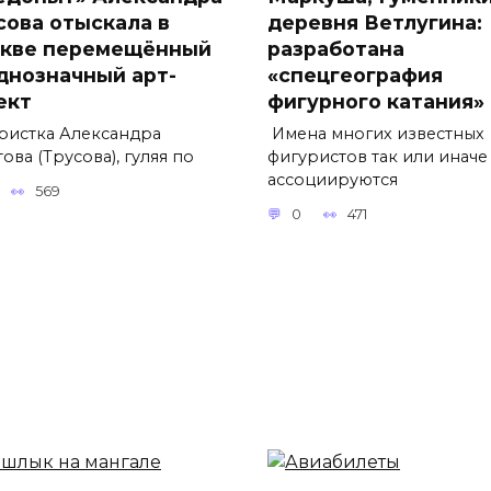
сова отыскала в
деревня Ветлугина:
кве перемещённый
разработана
днозначный арт-
«спецгеография
ект
фигурного катания»
ристка Александра
Имена многих известных
ова (Трусова), гуляя по
фигуристов так или иначе
ассоциируются
569
0
471