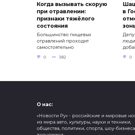
Когда вызывать скорую
Шаш
при отравлении:
в Г
признаки тяжёлого
отм
состояния
зон
Большинство пищевых
Депу
отравлений проходит
люди
самостоятельно
доба
0
382
0
О нас:
«Новости Ру» - российские и мировые но
из мира авто, культуры, науки и техники,
общества, политики, спорта, шоу-бизнеса
экономики.