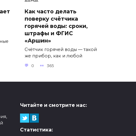
ает
Как часто делать
поверку счётчика
горячей воды: сроки,
штрафы и ФГИС
ы
«Аршин»
тные
Счётчик горячей воды — такой
же прибор, как и любой
0
365
Читайте и смотрите нас:
ия,
ой
Статистика: