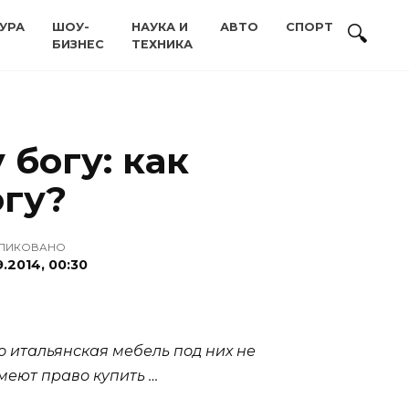
УРА
ШОУ-
НАУКА И
АВТО
СПОРТ
БИЗНЕС
ТЕХНИКА
 богу: как
огу?
ЛИКОВАНО
.2014, 00:30
о итальянская мебель под них не
имеют право купить …