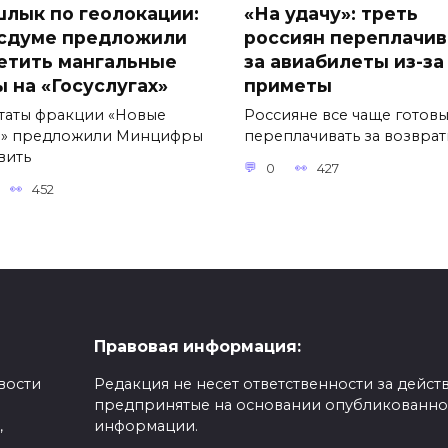
лык по геолокации:
«На удачу»: треть
осдуме предложили
россиян переплачив
етить мангальные
за авиабилеты из-за
ы на «Госуслугах»
приметы
таты фракции «Новые
Россияне все чаще готов
» предложили Минцифры
переплачивать за возвра
вить
0
427
452
Правовая информация:
вости
Редакция не несет ответственности за действ
предпринятые на основании опубликованн
,
информации.