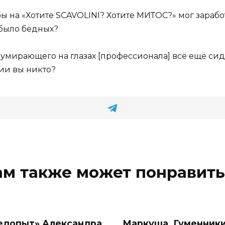
обы на «Хотите SCAVOLINI? Хотите МИТОС?» мог зарабо
было бедных?
умирающего на глазах [профессионала] всё ещё сидя
сии вы никто?
ам также может понравить
едопыт» Александра
Маркуша, Гуменники