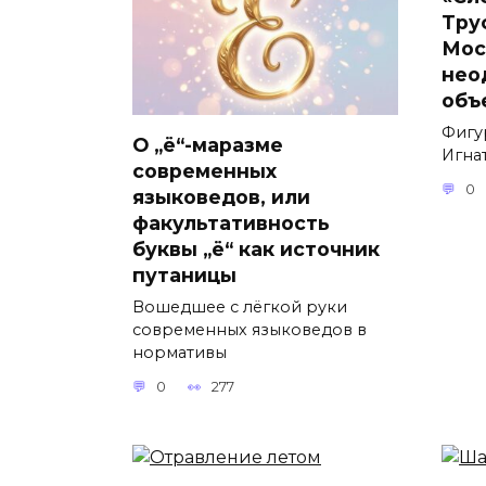
Тру
Мос
нео
объ
Фигу
О „ё“-маразме
Игнат
современных
0
языковедов, или
факультативность
буквы „ё“ как источник
путаницы
Вошедшее с лёгкой руки
современных языковедов в
нормативы
0
277