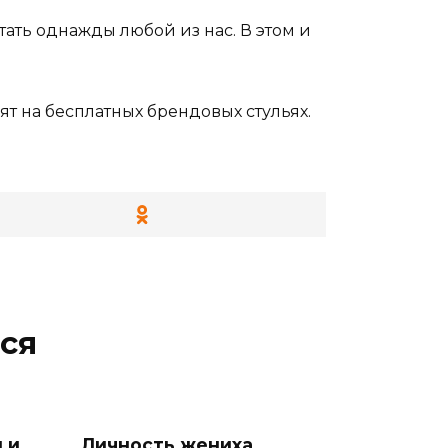
тать однажды любой из нас. В этом и
т на бесплатных брендовых стульях.
ся
 и
Личность жениха