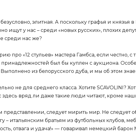
 безусловно, элитная. А поскольку графья и князья 
рно ищут у нас – среди «новых русских», плохих деп
е среди нас же?
ию про «12 стульев» мастера Гамбса, если честно, с 
 принадлежностей был бы куплен с аукциона. Особе
 Выполнено из белорусского дуба, и мы об этом знае
ельно не для среднего класса. Хотите SCAVOLINI? Х
ас здесь вряд ли даже такие люди читают, кроме наш
ом представлении, следует мирить мир. Не следует
угу – итальянским братьям из футбольных клубов, м
ость, отвага и удача!» — говаривал немецкий барон