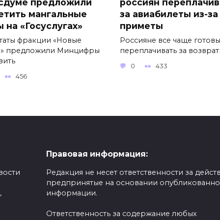
осдуме предложили
россиян переплачив
етить мангальные
за авиабилеты из-за
ы на «Госуслугах»
приметы
таты фракции «Новые
Россияне все чаще готов
» предложили Минцифры
переплачивать за возвра
вить
0
433
456
Правовая информация:
вости
Редакция не несет ответственности за действ
предпринятые на основании опубликованн
,
информации.
Ответственность за содержание любых