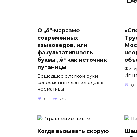
О „ё“-маразме
«Сл
современных
Тру
языковедов, или
Мос
факультативность
нео
буквы „ё“ как источник
объ
путаницы
Фигу
Игнат
Вошедшее с лёгкой руки
современных языковедов в
0
нормативы
0
282
Когда вызывать скорую
Шаш