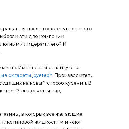
кращаться после трех лет уверенного
выбрали эти две компании,
солютными лидерами его? И
.
имента. Именно там реализуются
ые сигареты joyetech
. Производители
ходящих на новый способ курения. В
которой выделяется пар,
газины, в которых все желающие
ше никотиновой жидкости и имеют