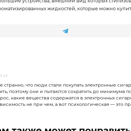
большие устройства, внешний вид которых стилизов
ароматизированных жидкостей, которые можно купит
09:43
е странно, что люди стали покупать электронные сигар
ть, поэтому они и пытаются сократить до минимума по
рос, какие вещества содержатся в электронных сигар
ависимость не при чем, а вот психологическая — это п
ам также может понравить