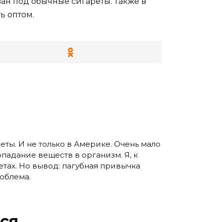
ан под обычные сигареты. Также в
ь оптом.
еты. И не только в Америке. Очень мало
падание веществ в организм. Я, к
етах. Но вывод: пагубная привычка
роблема.
ся