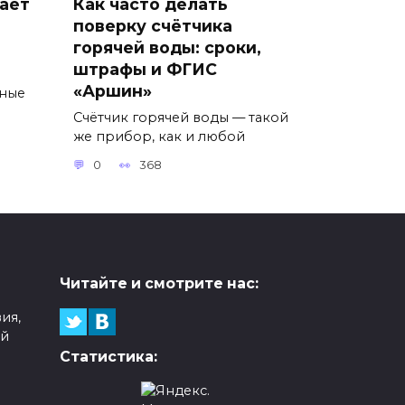
ает
Как часто делать
поверку счётчика
горячей воды: сроки,
штрафы и ФГИС
ы
«Аршин»
тные
Счётчик горячей воды — такой
же прибор, как и любой
0
368
Читайте и смотрите нас:
ия,
ой
Статистика: