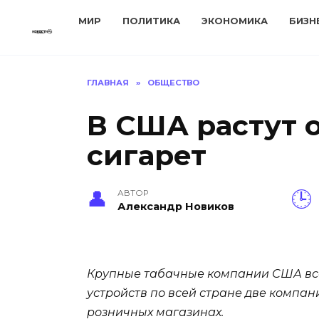
Перейти
МИР
ПОЛИТИКА
ЭКОНОМИКА
БИЗН
к
содержанию
ГЛАВНАЯ
»
ОБЩЕСТВО
В США растут 
сигарет
АВТОР
Александр Новиков
Крупные табачные компании США всер
устройств по всей стране две компании
розничных магазинах.