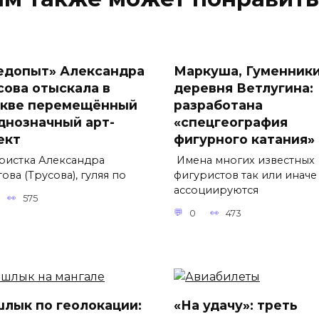
едопыт» Александра
Маркуша, Гуменники
сова отыскала в
деревня Ветлугина:
кве перемещённый
разработана
днозначный арт-
«спецгеография
ект
фигурного катания»
ристка Александра
Имена многих известных
ова (Трусова), гуляя по
фигуристов так или иначе
ассоциируются
575
0
473
лык по геолокации:
«На удачу»: треть