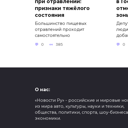
при отравлении:
в Г
признаки тяжёлого
отм
состояния
зон
Большинство пищевых
Депу
отравлений проходит
люди
самостоятельно
доба
0
385
0
О нас:
«Новости Ру» - российские и мировые но
из мира авто, культуры, науки и техники,
общества, политики, спорта, шоу-бизнеса
экономики.