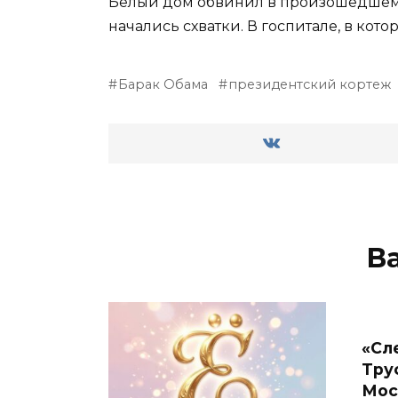
Белый дом обвинил в произошедшем 
начались схватки. В госпитале, в ко
Барак Обама
президентский кортеж
В
«Сл
Тру
Мос