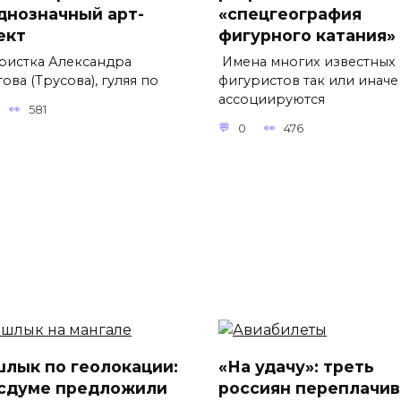
днозначный арт-
«спецгеография
ект
фигурного катания»
ристка Александра
Имена многих известных
ова (Трусова), гуляя по
фигуристов так или иначе
ассоциируются
581
0
476
лык по геолокации:
«На удачу»: треть
осдуме предложили
россиян переплачив