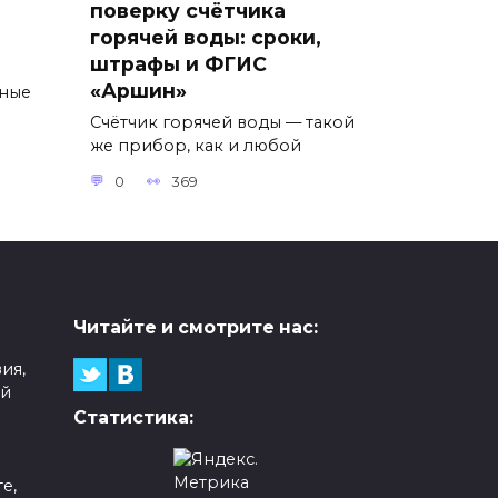
поверку счётчика
горячей воды: сроки,
штрафы и ФГИС
ы
«Аршин»
тные
Счётчик горячей воды — такой
же прибор, как и любой
0
369
Читайте и смотрите нас:
ия,
ой
Статистика:
е,