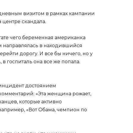
-дневным визитом в рамках кампании
 центре скандала.
тате чего беременная американка
м направлялась в находившийся
ейти дорогу. И все бы ничего, но у
 в госпиталь она все же попала.
 инцидент достоянием
комментарий: «Эта женщина рожает,
канцев, которые активно
например, «Вот Обама, чемпион по