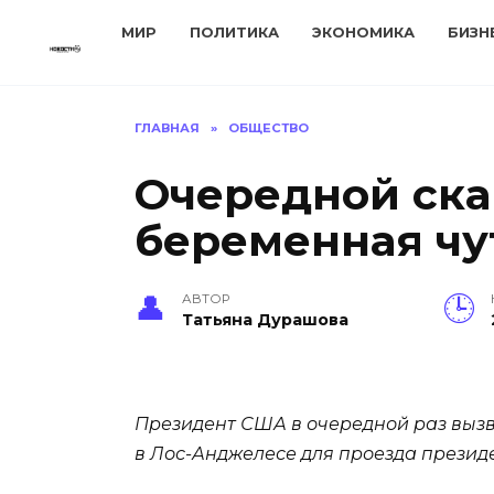
Перейти
МИР
ПОЛИТИКА
ЭКОНОМИКА
БИЗН
к
содержанию
ГЛАВНАЯ
»
ОБЩЕСТВО
Очередной ска
беременная чу
АВТОР
Татьяна Дурашова
Президент США в очередной раз вызв
в Лос-Анджелесе для проезда презид