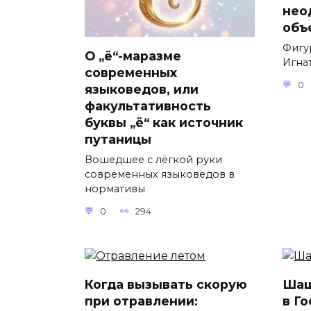
нео
объ
Фигу
О „ё“-маразме
Игнат
современных
0
языковедов, или
факультативность
буквы „ё“ как источник
путаницы
Вошедшее с лёгкой руки
современных языковедов в
нормативы
0
294
Когда вызывать скорую
Шаш
при отравлении:
в Г