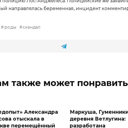
полицию Лос-Анджелеса. Полицейские же заявили, 
торый направлялась беременная, инцидент комментир
роды
скандал
ам также может понравить
едопыт» Александра
Маркуша, Гуменники
сова отыскала в
деревня Ветлугина:
кве перемещённый
разработана