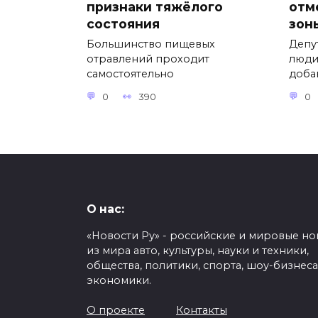
признаки тяжёлого
отм
состояния
зон
Большинство пищевых
Депу
отравлений проходит
люди
самостоятельно
доба
0
390
0
О нас:
«Новости Ру» - российские и мировые но
из мира авто, культуры, науки и техники,
общества, политики, спорта, шоу-бизнеса
экономики.
О проекте
Контакты