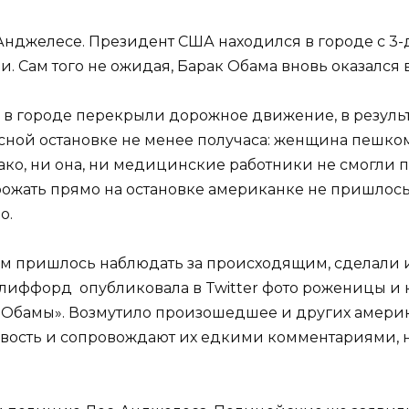
нджелесе. Президент США находился в городе с 3
 Сам того не ожидая, Барак Обама вновь оказался в
 в городе перекрыли дорожное движение, в резуль
сной остановке не менее получаса: женщина пешко
о, ни она, ни медицинские работники не смогли пер
 рожать прямо на остановке американке не пришлось,
о.
м пришлось наблюдать за происходящим, сделали
 Клиффорд опубликовала в Twitter фото роженицы и 
за Обамы». Возмутило произошедшее и других амери
овость и сопровождают их едкими комментариями, 