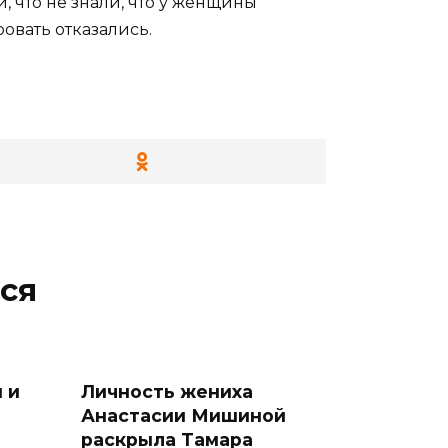
что не знали, что у женщины
овать отказались.
ся
 и
Личность жениха
Анастасии Мишиной
раскрыла Тамара