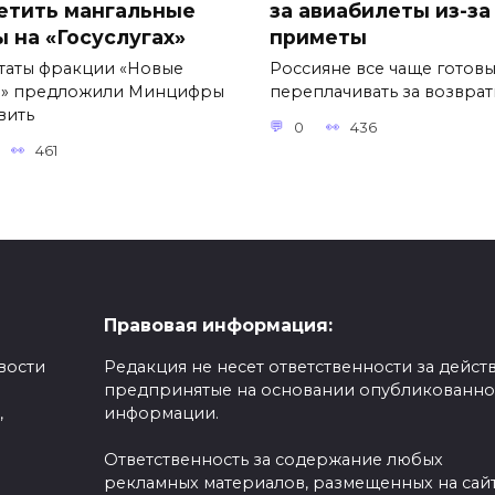
етить мангальные
за авиабилеты из-за
ы на «Госуслугах»
приметы
таты фракции «Новые
Россияне все чаще готов
» предложили Минцифры
переплачивать за возвра
вить
0
436
461
Правовая информация:
вости
Редакция не несет ответственности за действ
предпринятые на основании опубликованн
,
информации.
Ответственность за содержание любых
рекламных материалов, размещенных на сайт