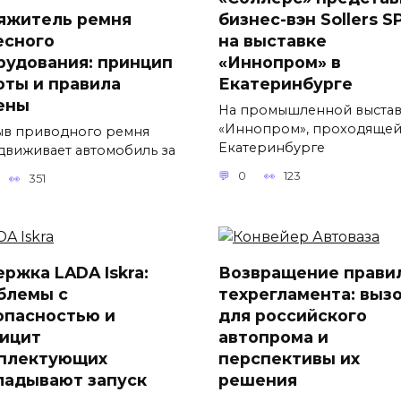
яжитель ремня
бизнес-вэн Sollers S
есного
на выставке
рудования: принцип
«Иннопром» в
оты и правила
Екатеринбурге
ены
На промышленной выста
«Иннопром», проходящей
в приводного ремня
Екатеринбурге
движивает автомобиль за
0
123
351
ержка LADA Iskra:
Возвращение прави
блемы с
техрегламента: выз
опасностью и
для российского
ицит
автопрома и
плектующих
перспективы их
ладывают запуск
решения