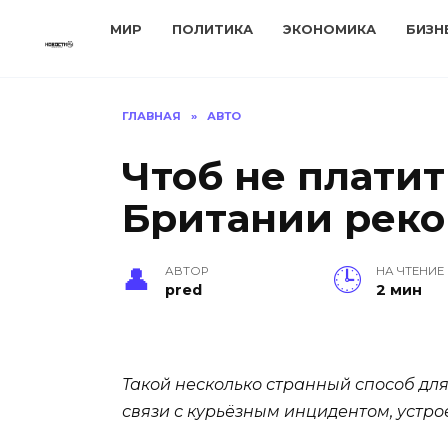
Перейти
МИР
ПОЛИТИКА
ЭКОНОМИКА
БИЗН
к
содержанию
ГЛАВНАЯ
»
АВТО
Чтоб не платит
Британии рек
АВТОР
НА ЧТЕНИЕ
pred
2 мин
Такой несколько странный способ дл
связи с курьёзным инцидентом, устр