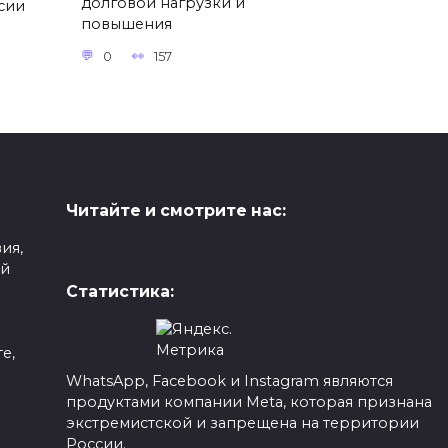
долговой нагрузки и
ссии
повышения
0
157
Читайте и смотрите нас:
ия,
ой
Статистика:
е,
WhatsApp, Facebook и Instagram являются
продуктами компании Meta, которая признана
а
экстремистской и запрещена на территории
России.