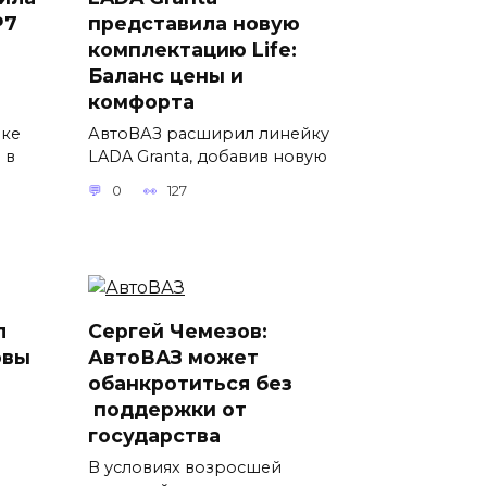
P7
представила новую
комплектацию Life:
Баланс цены и
комфорта
вке
АвтоВАЗ расширил линейку
 в
LADA Granta, добавив новую
0
127
л
Сергей Чемезов:
овы
АвтоВАЗ может
обанкротиться без
поддержки от
государства
В условиях возросшей