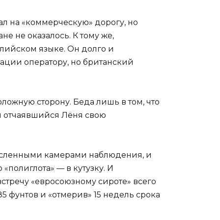
хал на «коммерческую» дорогу, но
ане не оказалось. К тому же,
глийском языке. Он долго и
ации оператору, но британский
ложную сторону. Беда лишь в том, что
ал отчаявшийся Лёня свою
исленными камерами наблюдения, и
«полиглота» — в кутузку. И
встречу «евросоюзному сироте» всего
5 фунтов и «отмерив» 15 недель срока