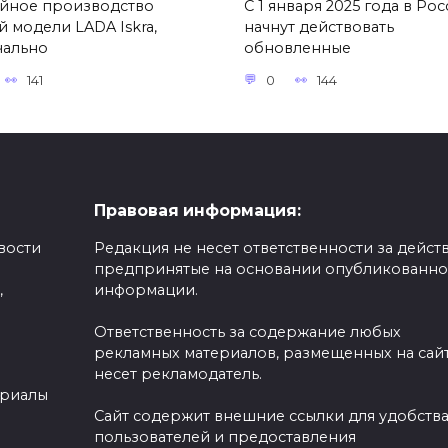
йное производство
С 1 января 2025 года в Ро
й модели LADA Iskra,
начнут действовать
чально
обновленные
141
0
144
Правовая информация:
вости
Редакция не несет ответственности за действ
предпринятые на основании опубликованн
,
информации.
Ответственность за содержание любых
рекламных материалов, размещенных на сайт
несет рекламодатель.
ериалы
Сайт содержит внешние ссылки для удобств
пользователей и предоставления