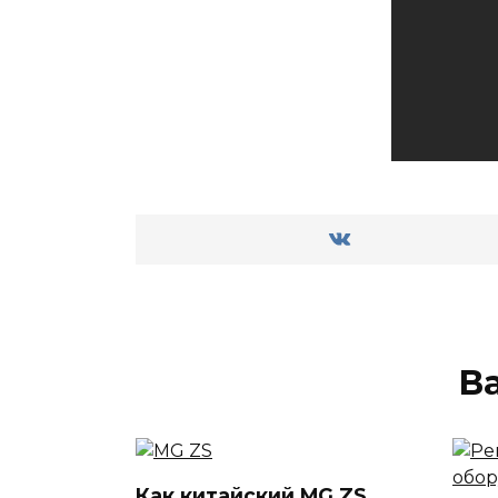
В
Как китайский MG ZS