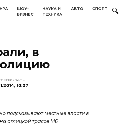
УРА
ШОУ-
НАУКА И
АВТО
СПОРТ
БИЗНЕС
ТЕХНИКА
али, в
полицию
УБЛИКОВАНО
11.2014, 10:07
но подсказывают местные власти в
а аглицкой трассе М6.