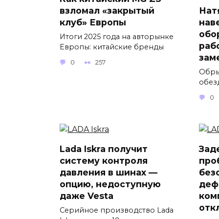
взломал «закрытый
Нат
клуб» Европы
нав
обо
Итоги 2025 года на авторынке
раб
Европы: китайские бренды
зам
0
257
Обры
обез
0
Lada Iskra получит
Зад
систему контроля
про
давления в шинах —
без
опцию, недоступную
деф
даже Vesta
ком
отк
Серийное производство Lada