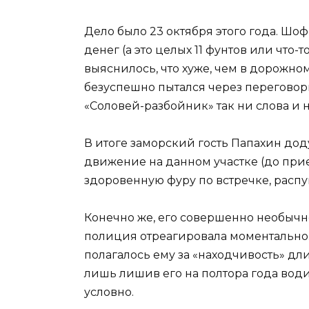
Дело было 23 октября этого года. Шоф
денег (а это целых 11 фунтов или что-т
выяснилось, что хуже, чем в дорожно
безуспешно пытался через переговор
«Соловей-разбойник» так ни слова и н
В итоге заморский гость Папахин дод
движение на данном участке (до при
здоровенную фуру по встречке, распу
Конечно же, его совершенно необыч
полиция отреагировала моментально. 
полагалось ему за «находчивость» дл
лишь лишив его на полтора года води
условно.