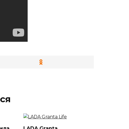
ся
ила
LADA Granta