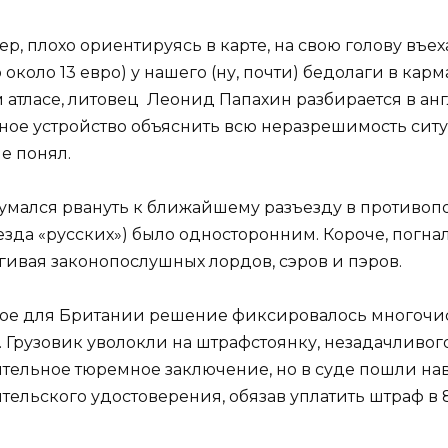
ер, плохо ориентируясь в карте, на свою голову въе
о около 13 евро) у нашего (ну, почти) бедолаги в карм
м атласе, литовец Леонид Папахин разбирается в ан
ное устройство объяснить всю неразрешимость ситу
е понял.
умался рвануть к ближайшему разъезду в противопо
езда «русских») было односторонним. Короче, погн
гивая законопослушных лордов, сэров и пэров.
ное для Британии решение фиксировалось многоч
Грузовик уволокли на штрафстоянку, незадачливого 
ительное тюремное заключение, но в суде пошли на
тельского удостоверения, обязав уплатить штраф в 8