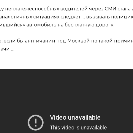
 неплатежеспособных водителей через СМИ стала а
 аналогичных ситуациях следует … вызывать полицию
дившийся» автомобиль на бесплатную дорогу.
было, если бы англичанин под Москвой по такой прич
дачи …