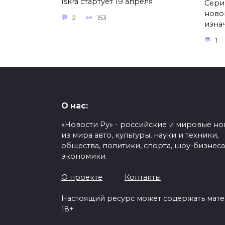
Iskra стартует 19 апреля
Сери
ново
2
153
изна
1
О нас:
«Новости Ру» - российские и мировые но
из мира авто, культуры, науки и техники,
общества, политики, спорта, шоу-бизнеса
экономики.
О проекте
Контакты
Настоящий ресурс может содержать мат
18+