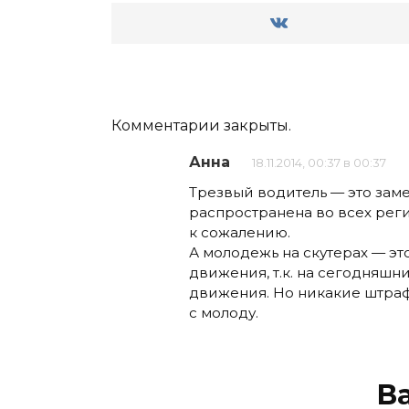
Комментарии закрыты.
Анна
18.11.2014, 00:37 в 00:37
Трезвый водитель — это замеч
распространена во всех реги
к сожалению.
А молодежь на скутерах — эт
движения, т.к. на сегодняшн
движения. Но никакие штраф
с молоду.
В