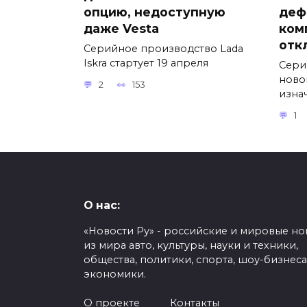
опцию, недоступную
деф
даже Vesta
ком
отк
Серийное производство Lada
Iskra стартует 19 апреля
Сери
ново
2
153
изна
1
О нас:
«Новости Ру» - российские и мировые но
из мира авто, культуры, науки и техники,
общества, политики, спорта, шоу-бизнеса
экономики.
О проекте
Контакты