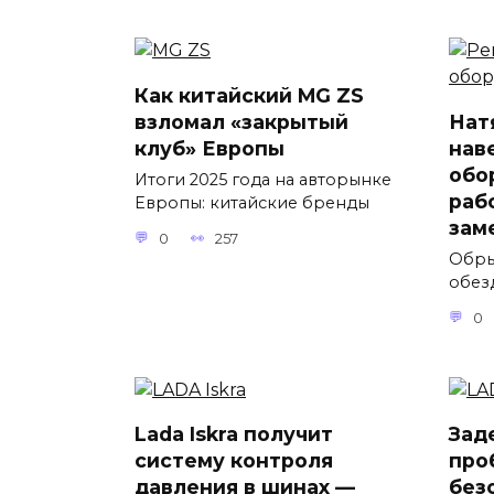
Как китайский MG ZS
взломал «закрытый
Нат
клуб» Европы
нав
обо
Итоги 2025 года на авторынке
раб
Европы: китайские бренды
зам
0
257
Обры
обез
0
Lada Iskra получит
Зад
систему контроля
про
давления в шинах —
без