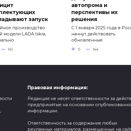
ицит
автопрома и
плектующих
перспективы их
ладывают запуск
решения
йное производство
С 1 января 2025 года в Ро
й модели LADA Iskra,
начнут действовать
чально
обновленные
141
0
144
Правовая информация:
вости
Редакция не несет ответственности за действ
предпринятые на основании опубликованн
,
информации.
Ответственность за содержание любых
рекламных материалов, размещенных на сайт