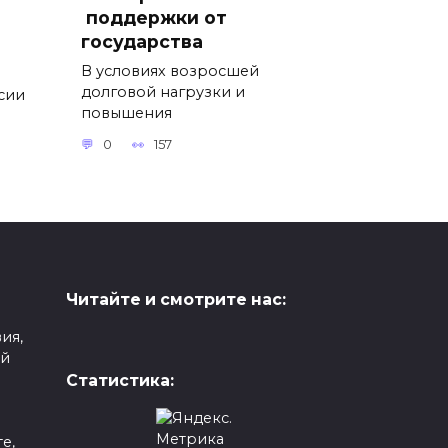
поддержки от
государства
В условиях возросшей
долговой нагрузки и
ссии
повышения
0
157
Читайте и смотрите нас:
ия,
ой
Статистика:
е,