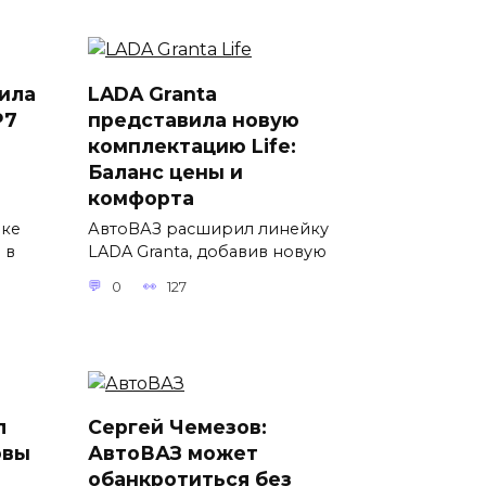
ила
LADA Granta
P7
представила новую
комплектацию Life:
Баланс цены и
комфорта
вке
АвтоВАЗ расширил линейку
 в
LADA Granta, добавив новую
0
127
л
Сергей Чемезов:
овы
АвтоВАЗ может
обанкротиться без