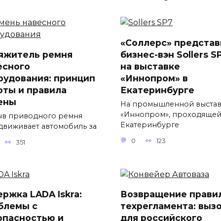
«Соллерс» представ
яжитель ремня
бизнес-вэн Sollers S
есного
на выставке
рудования: принцип
«Иннопром» в
оты и правила
Екатеринбурге
ены
На промышленной выста
«Иннопром», проходящей
в приводного ремня
Екатеринбурге
движивает автомобиль за
0
123
351
ержка LADA Iskra:
Возвращение прави
блемы с
техрегламента: выз
опасностью и
для российского