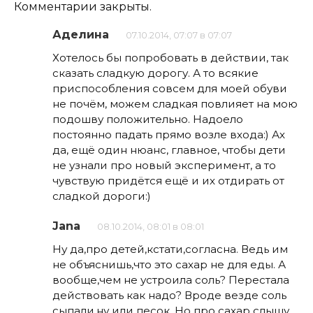
Комментарии закрыты.
Аделина
07.10.2014, 07:07 в 07:07
Хотелось бы попробовать в действии, так
сказать сладкую дорогу. А то всякие
приспособления совсем для моей обуви
не почём, можем сладкая повлияет на мою
подошву положительно. Надоело
постоянно падать прямо возле входа:) Ах
да, ещё один нюанс, главное, чтобы дети
не узнали про новый эксперимент, а то
чувствую придётся ещё и их отдирать от
сладкой дороги:)
Jana
08.10.2014, 08:01 в 08:01
Ну да,про детей,кстати,согласна. Ведь им
не объяснишь,что это сахар не для еды. А
вообще,чем не устроила соль? Перестала
действовать как надо? Вроде везде соль
сыпали,ну или песок. Но про сахар слышу