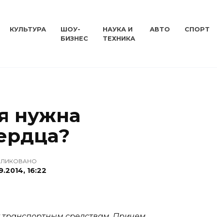
КУЛЬТУРА
ШОУ-
НАУКА И
АВТО
СПОРТ
БИЗНЕС
ТЕХНИКА
ая нужна
ердца?
БЛИКОВАНО
9.2014, 16:22
х транспортным средствам. Причем