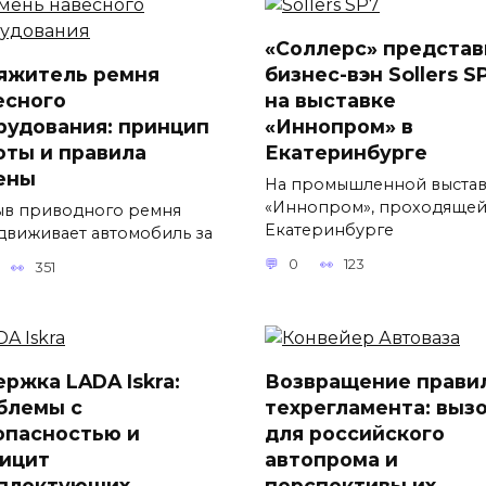
«Соллерс» представ
яжитель ремня
бизнес-вэн Sollers S
есного
на выставке
рудования: принцип
«Иннопром» в
оты и правила
Екатеринбурге
ены
На промышленной выста
«Иннопром», проходящей
в приводного ремня
Екатеринбурге
движивает автомобиль за
0
123
351
ержка LADA Iskra:
Возвращение прави
блемы с
техрегламента: выз
опасностью и
для российского
ицит
автопрома и
плектующих
перспективы их