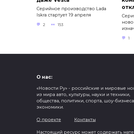
отк
Серийное производство Lada
Iskra стартует 19 апреля
Сери
ново
2
153
изна
1
О нас:
«Новости Ру» - российские и мировые но
из мира авто, культуры, науки и техники,
общества, политики, спорта, шоу-бизнеса
экономики.
О проекте
Контакты
Настоящий ресурс может содержать мат