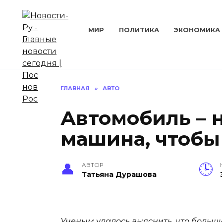
Перейти
к
содержанию
МИР
ПОЛИТИКА
ЭКОНОМИКА
ГЛАВНАЯ
»
АВТО
Автомобиль – 
машина, чтобы
АВТОР
Татьяна Дурашова
Ученым удалось выяснить, что боль