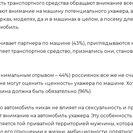
ость транспортного средства обращают внимание все
ют внимание на машину потенциального ухажера, а 
рках, моделях, да и в машинах в целом, а посему дл
мобиль.
оценивает партнера по машине (43%), приглядываютс
авляет транспортное средство, признались они, ст
 минимальным отрывом – 44%) россиянок все же не 
о не могут оценить «ценность» ухажера по машине. Х
ина должна быть обязательно (96%).
то автомобиль никак не влияет на сексуальность и 
т внимание на автомобиль ухажера. Эту особенност
ляется той приватной территорией мужчины, котора
о его отношении к жизни, амбициозности, опрятности