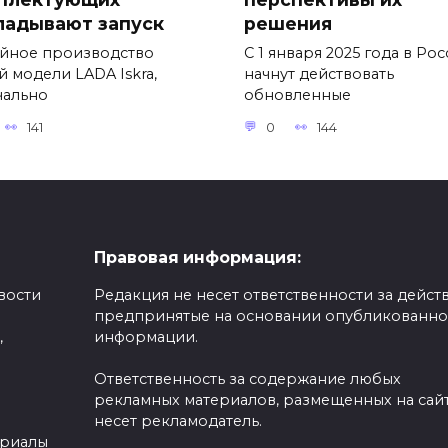
ладывают запуск
решения
йное производство
С 1 января 2025 года в Ро
й модели LADA Iskra,
начнут действовать
чально
обновленные
141
0
144
Правовая информация:
вости
Редакция не несет ответственности за действ
предпринятые на основании опубликованн
,
информации.
Ответственность за содержание любых
рекламных материалов, размещенных на сайт
несет рекламодатель.
ериалы