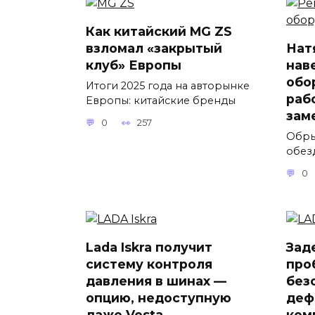
Как китайский MG ZS
взломал «закрытый
Нат
клуб» Европы
нав
обо
Итоги 2025 года на авторынке
раб
Европы: китайские бренды
зам
0
257
Обры
обез
0
Lada Iskra получит
Зад
систему контроля
про
давления в шинах —
без
опцию, недоступную
деф
даже Vesta
ком