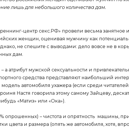
ние лишь для небольшого количества дам.
еннинг-центр секс.РФ» провели весьма занятное и
сийских женщин, оценивая мужчину как потенциаль
днако, не спешите с выводами: дело вовсе не в кор
нных дам.
 – а атрибут мужской сексуальности и привлекатель
портного средства представляют наибольший интере
 модель автомобиля ухажера (если среди читателей 
героиня Настя говорила этому самому Зайцеву, деска
нибудь «Матиз» или «Ока»).
% опрошенных) – чистота и опрятность машины, прич
и цвета и размера (опять же автомобиля, хотя, впр