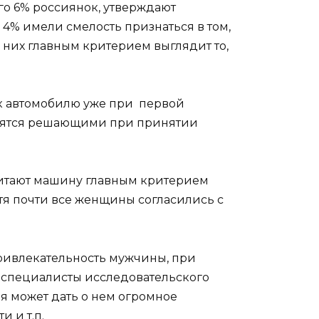
го 6% россиянок, утверждают
4% имели смелость признаться в том,
я них главным критерием выглядит то,
я к автомобилю уже при первой
ановятся решающими при принятии
считают машину главным критерием
отя почти все женщины согласились с
привлекательность мужчины, при
ь специалисты исследовательского
я может дать о нем огромное
 и т.п.