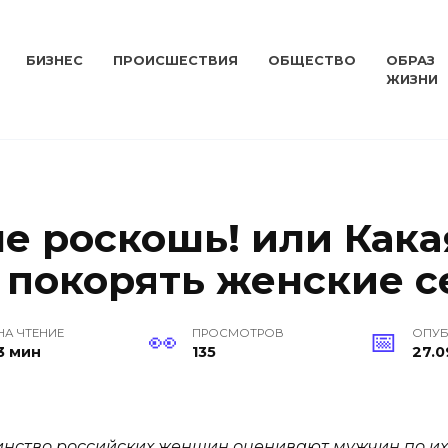
БИЗНЕС
ПРОИСШЕСТВИЯ
ОБЩЕСТВО
ОБРАЗ
ЖИЗНИ
не роскошь! или Как
 покорять женские с
НА ЧТЕНИЕ
ПРОСМОТРОВ
ОПУ
3 мин
135
27.0
шинство российских женщин оценивают мужчин по и