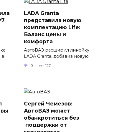
ила
LADA Granta
P7
представила новую
комплектацию Life:
Баланс цены и
комфорта
вке
АвтоВАЗ расширил линейку
 в
LADA Granta, добавив новую
0
127
л
Сергей Чемезов:
овы
АвтоВАЗ может
обанкротиться без
поддержки от
государства