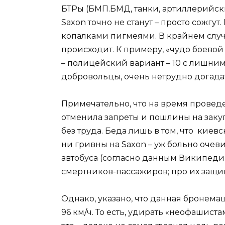
БТРы (БМП.БМД, танки, артиллерийски
Saxon точно не станут – просто сожг
копалками пигмеями. В крайнем случ
происходит. К примеру, «чудо боевой
– полицейский вариант – 10 с лишним 
добровольцы, очень нетрудно догада
Примечательно, что на время прове
отменила запреты и пошлины на закуп
без труда. Беда лишь в том, что кие
ни гривны на Saxon – уж больно очев
автобуса (согласно данным Википеди
смертников-пассажиров; про их защи
Однако, указано, что данная бронема
96 км/ч. То есть, удирать «неофашис