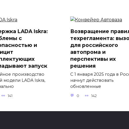
ержка LADA Iskra:
Возвращение прави
блемы с
техрегламента: выз
опасностью и
для российского
ицит
автопрома и
плектующих
перспективы их
ладывают запуск
решения
йное производство
С 1 января 2025 года в Ро
й модели LADA Iskra,
начнут действовать
чально
обновленные
141
0
142