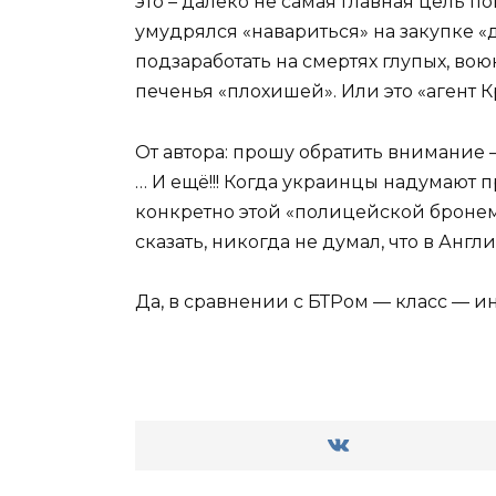
это – далеко не самая главная цель
умудрялся «навариться» на закупке «
подзаработать на смертях глупых, в
печенья «плохишей». Или это «агент
От автора: прошу обратить внимание 
… И ещё!!! Когда украинцы надумаю
конкретно этой «полицейской бронем
сказать, никогда не думал, что в Анг
Да, в сравнении с БТРом — класс — ин