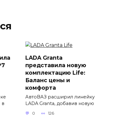
ся
ила
LADA Granta
P7
представила новую
комплектацию Life:
Баланс цены и
комфорта
вке
АвтоВАЗ расширил линейку
 в
LADA Granta, добавив новую
0
126