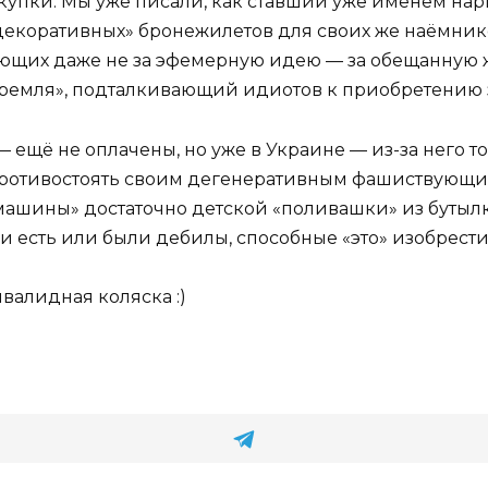
 покупки. Мы уже писали, как ставший уже именем 
декоративных» бронежилетов для своих же наёмников
оюющих даже не за эфемерную идею — за обещанную 
 Кремля», подталкивающий идиотов к приобретению 
— ещё не оплачены, но уже в Украине — из-за него 
т противостоять своим дегенеративным фашиствующ
ашины» достаточно детской «поливашки» из бутылк
лии есть или были дебилы, способные «это» изобрести
валидная коляска :)