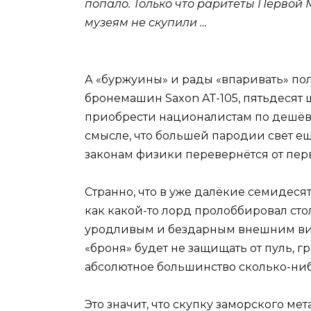
попало. Только что раритеты Первой 
музеям не скупили …
А «буржуины» и рады «впаривать» по
бронемашин Saxon AT-105, пятьдеся
приобрести националистам по дешёвк
смысле, что большей пародии свет ещё 
законам физики перевернётся от пер
Странно, что в уже далёкие семидеся
как какой-то лорд пролоббировал ст
уродливым и бездарным внешним видо
«броня» будет не защищать от пуль, гр
абсолютное большинство сколько-ни
Это значит, что скупку заморского ме