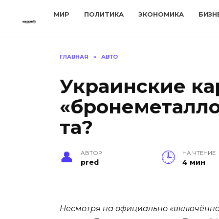
Перейти
МИР
ПОЛИТИКА
ЭКОНОМИКА
БИЗН
к
содержанию
ГЛАВНАЯ
»
АВТО
Украинские ка
«бронеметалло
та?
АВТОР
НА ЧТЕНИЕ
pred
4 мин
Несмотря на официально «включённое