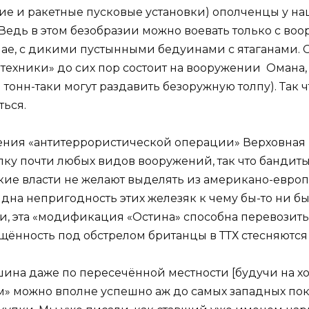
е и ракетные пусковые установки) ополченцы у нац
ут. Ведь в этом безобразии можно воевать только с
ае, с дикими пустынными бедуинами с ятаганами. С
 техники» до сих пор состоит на вооружении Омана,
тонн-таки могут раздавить безоружную толпу). Так 
ться.
дения «антитеррористической операции» Верховная
ку почти любых видов вооружений, так что бандиты
вские власти не желают выделять из американо-евр
идна непригодность этих железяк к чему бы-то ни 
и, эта «модификация «Остина» способна перевозить
щённость под обстрелом британцы в ТТХ стесняются
шина даже по пересечённой местности [будучи на хо
там» можно вполне успешно аж до самых западных по