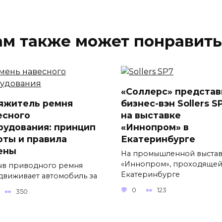
ам также может понравить
«Соллерс» представ
яжитель ремня
бизнес-вэн Sollers S
есного
на выставке
рудования: принцип
«Иннопром» в
оты и правила
Екатеринбурге
ены
На промышленной выста
«Иннопром», проходящей
в приводного ремня
Екатеринбурге
движивает автомобиль за
0
123
350