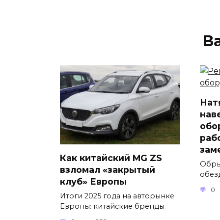
В
Нат
нав
обо
раб
зам
Как китайский MG ZS
Обры
взломал «закрытый
обез
клуб» Европы
0
Итоги 2025 года на авторынке
Европы: китайские бренды