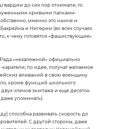
гвардии до сих пор отнимали, то
 вооруженными кривыми палками-
обственно, именно это нынче и
 Бахрейна и Нигерии (во всех случаях
что, к чему готовятся «фашиствующие»
 Рада «незалежной» официально
-каратели, по идее, получат желаемое
опейских вливаний в свою военщину
было, кроме функций школьного
 двух членов экипажа и ещё десяток
 даже упоминать).
ду] способна развивать скорость до
кровителей. С другой стороны, даже