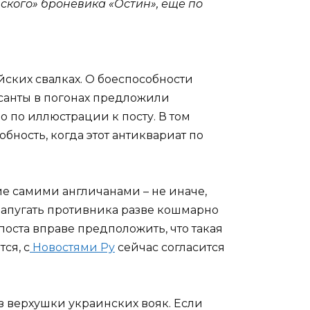
ского» броневика «Остин», ещё по
ских свалках. О боеспособности
санты в погонах предложили
 по иллюстрации к посту. В том
обность, когда этот антиквариат по
ие самими англичанами – не иначе,
напугать противника разве кошмарно
оста вправе предположить, что такая
ся, с
Новостями Ру
сейчас согласится
из верхушки украинских вояк. Если