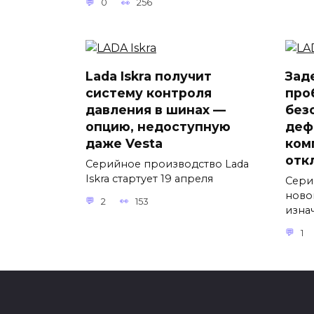
0
256
Lada Iskra получит
Зад
систему контроля
про
давления в шинах —
без
опцию, недоступную
деф
даже Vesta
ком
отк
Серийное производство Lada
Iskra стартует 19 апреля
Сери
ново
2
153
изна
1