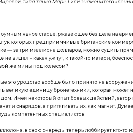
Мировой, типа танка Марк-I или знаменитого «ленин
лоумным явное старьё, ржавеющее без дела на армей
т штук которых предприимчивые британские коммер
е — за три миллиона долларов, можно судить прямо
не видел – какая уж тут, к такой-то матери, боеспос
вой же мины под колесом?
тые это уродство вообще было принято на вооружен
оль великую единицу бронетехники, которая может 
м. Имея некоторый опыт боевых действий, автор п
анат и снарядов, а притягивать их, как магнит. Думает
будь компетентных специалистов.
таллолома, в свою очередь, теперь лоббирует кто-то 