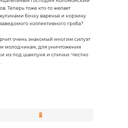
нарицательным господин Коломойский
. Теперь тоже кто-то желает
жуликами бочку варенья и корзину
заведомого коллективного гроба?
торчит очень знакомый многим силуэт
им молодчикам, для уничтожения
и из под шампуня и спички. Честно
.