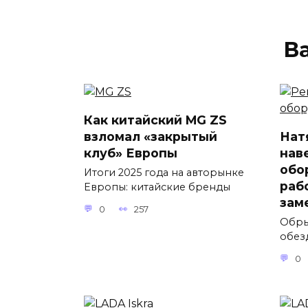
В
Как китайский MG ZS
взломал «закрытый
Нат
клуб» Европы
нав
обо
Итоги 2025 года на авторынке
раб
Европы: китайские бренды
зам
0
257
Обры
обез
0