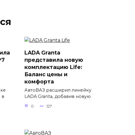
ся
ила
LADA Granta
P7
представила новую
комплектацию Life:
Баланс цены и
комфорта
вке
АвтоВАЗ расширил линейку
 в
LADA Granta, добавив новую
0
127