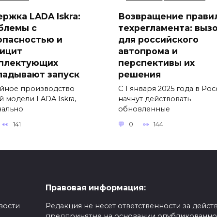
ержка LADA Iskra:
Возвращение прави
блемы с
техрегламента: выз
опасностью и
для российского
ицит
автопрома и
плектующих
перспективы их
ладывают запуск
решения
йное производство
С 1 января 2025 года в Ро
й модели LADA Iskra,
начнут действовать
чально
обновленные
141
0
144
Правовая информация:
вости
Редакция не несет ответственности за действ
предпринятые на основании опубликованн