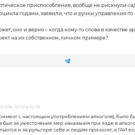
тическое приспособление, вообще не рискнули сад
цикла годами, заявили, что и ручки управления-то 
жет, оно и верно – когда кому-то слова в качестве 
фект на их собственном, личном примере?
9.2014, 02:09 в 02:09
имент с настоящим употреблением алкоголя), было бы
 был за ужесточение мер наказания при езде в алкогол
ьются и за руль,горе себе и людям приносят, а ГАИ ес