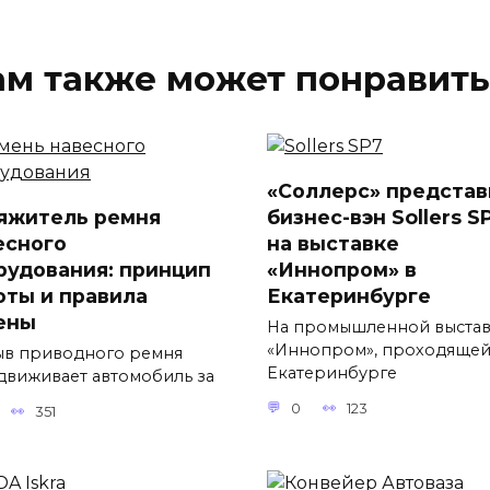
ам также может понравить
«Соллерс» представ
яжитель ремня
бизнес-вэн Sollers S
есного
на выставке
рудования: принцип
«Иннопром» в
оты и правила
Екатеринбурге
ены
На промышленной выста
«Иннопром», проходящей
в приводного ремня
Екатеринбурге
движивает автомобиль за
0
123
351