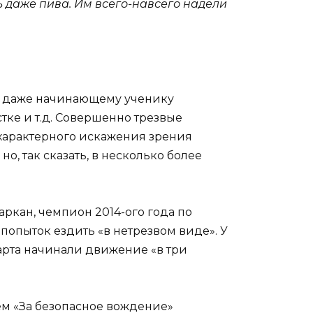
 даже пива. Им всего-навсего надели
м даже начинающему ученику
тке и т.д. Совершенно трезвые
 характерного искажения зрения
о, так сказать, в несколько более
ркан, чемпион 2014-ого года по
опыток ездить «в нетрезвом виде». У
тарта начинали движение «в три
ем «За безопасное вождение»