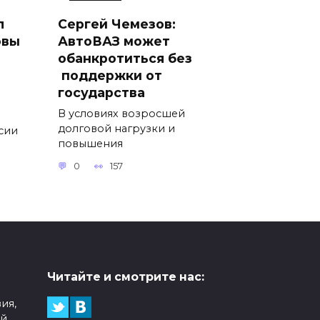
л
Сергей Чемезов:
овы
АвтоВАЗ может
обанкротиться без
поддержки от
государства
В условиях возросшей
долговой нагрузки и
ссии
повышения
0
157
Читайте и смотрите нас:
ия,
ой