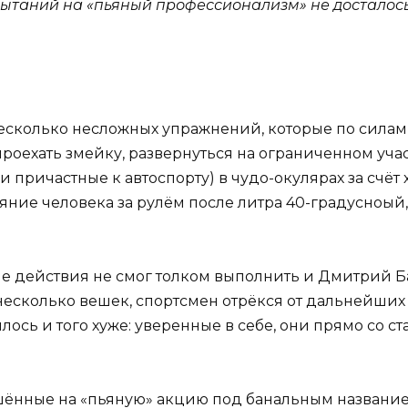
ытаний на «пьяный профессионализм» не досталось
есколько несложных упражнений, которые по сила
проехать змейку, развернуться на ограниченном учас
 причастные к автоспорту) в чудо-окулярах за счёт
яние человека за рулём после литра 40-градусноый, н
ые действия не смог толком выполнить и Дмитрий Ба
есколько вешек, спортсмен отрёкся от дальнейших п
ось и того хуже: уверенные в себе, они прямо со с
лашённые на «пьяную» акцию под банальным названи