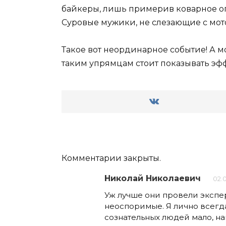
байкеры, лишь примерив коварное оп
Суровые мужики, не слезающие с мото
Такое вот неординарное событие! А мо
таким упрямцам стоит показывать эф
Комментарии закрыты.
Николай Николаевич
02.0
Уж лучше они провели экспер
неоспоримые. Я лично всегда
сознательных людей мало, нап