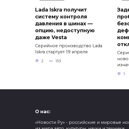
Lada Iskra получит
Зад
систему контроля
про
давления в шинах —
без
опцию, недоступную
деф
даже Vesta
ком
отк
Серийное производство Lada
Iskra стартует 19 апреля
Сери
ново
2
153
изна
1
О нас:
«Новости Ру» - российские и мировые но
из мира авто, культуры, науки и техники,