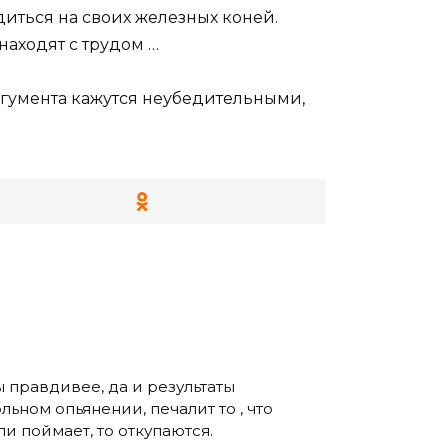
иться на своих железных коней.
находят с трудом …
аргумента кажутся неубедительными,
 правдивее, да и результаты
ьном опьянении, печалит то , что
ли поймает, то откупаются.