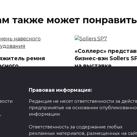
ам также может понравить
«Соллерс» представ
яжитель ремня
бизнес-вэн Sollers S
есного
на выставке
рудования: принцип
«Иннопром» в
оты и правила
Екатеринбурге
ены
На промышленной выста
Правовая информация:
«Иннопром», проходящей
в приводного ремня
вости
Редакция не несет ответственности за действ
Екатеринбурге
движивает автомобиль за
предпринятые на основании опубликованн
0
123
352
,
информации.
Ответственность за содержание любых
рекламных материалов, размещенных на сайт