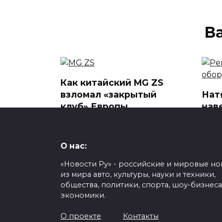
В
Как китайский MG ZS
взломал «закрытый
Нат
клуб» Европы
нав
обо
Итоги 2025 года на авторынке
раб
Европы: китайские бренды
зам
О нас:
0
257
Обры
«Новости Ру» - российские и мировые но
обез
из мира авто, культуры, науки и техники,
0
общества, политики, спорта, шоу-бизнеса
экономики.
О проекте
Контакты