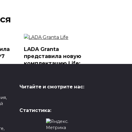
ся
ила
LADA Granta
P7
представила новую
комплектацию Life:
Баланс цены и
комфорта
вке
АвтоВАЗ расширил линейку
Читайте и смотрите нас:
 в
LADA Granta, добавив новую
ия,
0
127
ой
Статистика:
е,