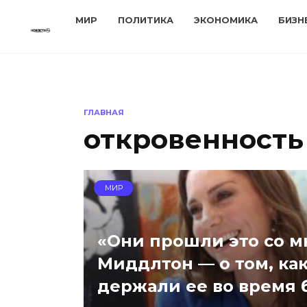
Перейти
МИР
ПОЛИТИКА
ЭКОНОМИКА
БИЗН
к
содержанию
ГЛАВНАЯ
откровенность
МИР
«Они прошли это со м
Миддлтон — о том, ка
держали ее во время 