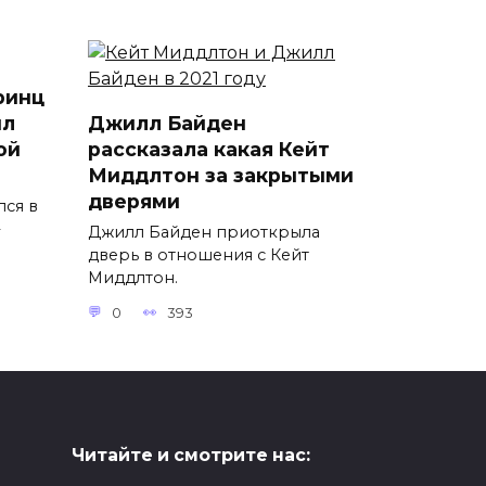
ринц
ил
Джилл Байден
ой
рассказала какая Кейт
Миддлтон за закрытыми
дверями
лся в
Джилл Байден приоткрыла
дверь в отношения с Кейт
Миддлтон.
0
393
Читайте и смотрите нас: