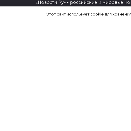
«Новости Ру» - российские и мировые но
из мира авто, культуры, науки и техники,
Этот сайт использует cookie для хранени
общества, политики, спорта, шоу-бизнеса
экономики.
О проекте
Контакты
Настоящий ресурс может содержать мат
18+
Перепечатка материалов сайта и исполь
их в любой форме, в том числе и в элект
СМИ, возможно только при наличии акти
ссылки на использованные новости.
Условия использования материалов Ново
Политика использования cookie-файлов