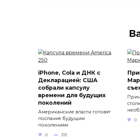
В
iPhone, Cola и ДНК с
При
Декларацией: США
Мар
собрали капсулу
съе
времени для будущих
Прин
поколений
стол
необ
Американские власти готовят
послание будущим
0
поколениям
0
315