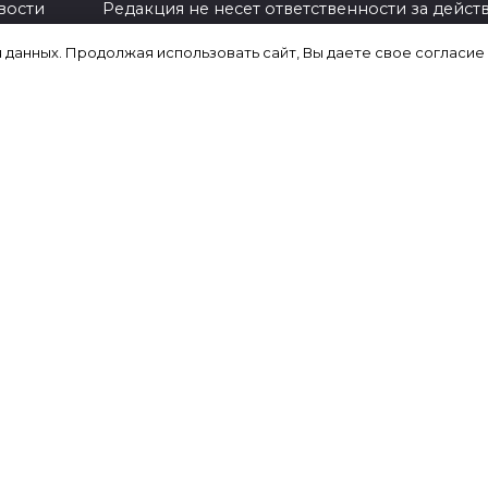
вости
Редакция не несет ответственности за действ
предпринятые на основании опубликованн
я данных. Продолжая использовать сайт, Вы даете свое согласие
,
информации.
Ответственность за содержание любых
рекламных материалов, размещенных на сайт
несет рекламодатель.
ериалы
Сайт содержит внешние ссылки для удобств
пользователей и предоставления
зование
дополнительной информации, однако их
ронных
содержание находится вне контроля редакц
вной
и мы не отвечаем за их точность и
достоверность.
сти Ру