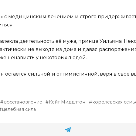
» с медицинским лечением и строго придерживает
ться.
лекла деятельность её мужа, принца Уильяма. Некот
рактически не выходя из дома и давая распоряжени
е ненависть у некоторых людей.
н остаётся сильной и оптимистичной, веря в своё 
восстановление
Кейт Миддлтон
королевская семь
целебная сила