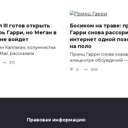
 III готов открыть
Босиком на траве: п
рь Гарри, но Меган в
Гарри снова рассор
 не войдет
интернет одной поз
на поло
н Каллахан, колумнистка
 Mail, рассказала
Принц Гарри снова оказа
эпицентре обсуждений —
371
0
309
Правовая информация: