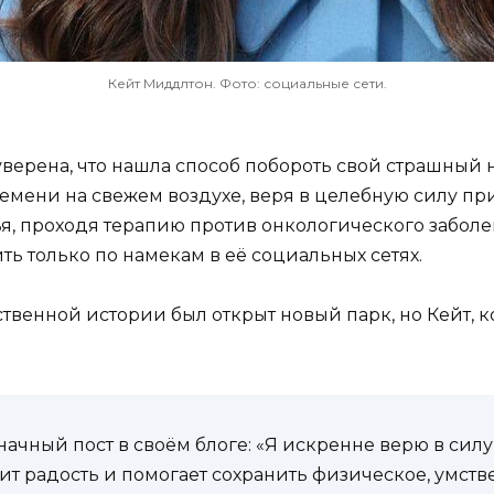
Кейт Миддлтон. Фото: социальные сети.
ерена, что нашла способ побороть свой страшный н
ремени на свежем воздухе, веря в целебную силу п
я, проходя терапию против онкологического заболе
ть только по намекам в её социальных сетях.
венной истории был открыт новый парк, но Кейт, к
значный пост в своём блоге: «Я искренне верю в си
ит радость и помогает сохранить физическое, умств