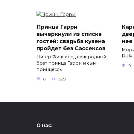
Принца Гарри
Карл
вычеркнули из списка
две
гостей: свадьба кузена
нее
пройдет без Сассексов
Мори
Daily
Питер Филлипс, двоюродный
брат принца Гарри и сын
0
принцессы
0
389
О нас: