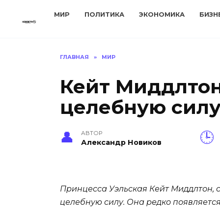
Перейти
МИР
ПОЛИТИКА
ЭКОНОМИКА
БИЗН
к
содержанию
ГЛАВНАЯ
»
МИР
Кейт Миддлтон 
целебную сил
АВТОР
Александр Новиков
Принцесса Уэльская Кейт Миддлтон, с
целебную силу. Она редко появляется