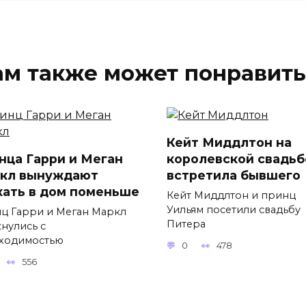
ам также может понравить
Кейт Миддлтон на
нца Гарри и Меган
королевской свадьб
кл вынуждают
встретила бывшего
хать в дом поменьше
Кейт Миддлтон и принц
Уильям посетили свадьбу
ц Гарри и Меган Маркл
Питера
кнулись с
ходимостью
0
478
556