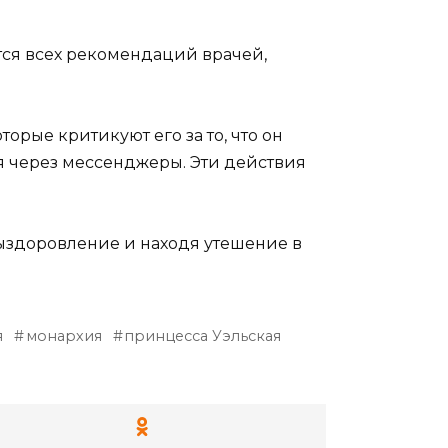
ся всех рекомендаций врачей,
орые критикуют его за то, что он
я через мессенджеры. Эти действия
выздоровление и находя утешение в
я
монархия
принцесса Уэльская