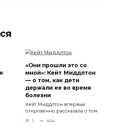
ся
«Они прошли это со
е
мной»: Кейт Миддлтон
— о том, как дети
держали ее во время
болезни
Кейт Миддлтон впервые
откровенно рассказала о том
1
404