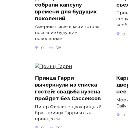
собрали капсулу
съе
времени для будущих
Прин
поколений
стол
необ
Американские власти готовят
послание будущим
0
поколениям
0
315
Принца Гарри
Карл
вычеркнули из списка
две
гостей: свадьба кузена
нее
пройдет без Сассексов
Мори
Daily
Питер Филлипс, двоюродный
брат принца Гарри и сын
0
принцессы
0
387