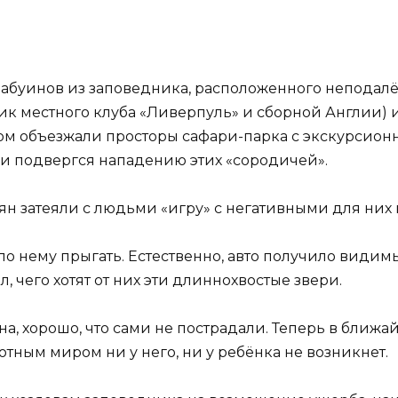
бабуинов из заповедника, расположенного неподал
к местного клуба «Ливерпуль» и сборной Англии) и 
ном объезжали просторы сафари-парка с экскурсион
и подвергся нападению этих «сородичей».
зьян затеяли с людьми «игру» с негативными для них
по нему прыгать. Естественно, авто получило види
 чего хотят от них эти длиннохвостые звери.
а, хорошо, что сами не пострадали. Теперь в ближ
ным миром ни у него, ни у ребёнка не возникнет.