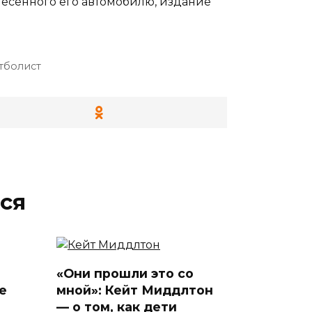
несённого его автомобилю, издание
тболист
ся
«Они прошли это со
е
мной»: Кейт Миддлтон
— о том, как дети