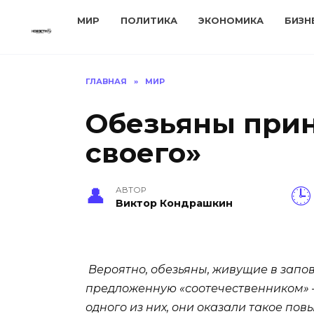
Перейти
МИР
ПОЛИТИКА
ЭКОНОМИКА
БИЗН
к
содержанию
ГЛАВНАЯ
»
МИР
Обезьяны прин
своего»
АВТОР
Виктор Кондрашкин
Вероятно, обезьяны, живущие в зап
предложенную «соотечественником» —
одного из них, они оказали такое по