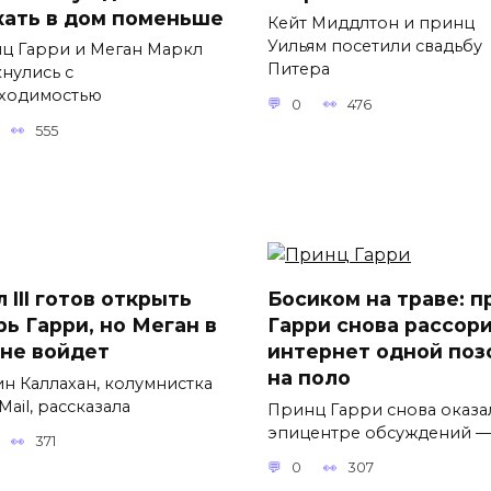
хать в дом поменьше
Кейт Миддлтон и принц
Уильям посетили свадьбу
ц Гарри и Меган Маркл
Питера
кнулись с
ходимостью
0
476
555
 III готов открыть
Босиком на траве: п
рь Гарри, но Меган в
Гарри снова рассор
 не войдет
интернет одной поз
на поло
н Каллахан, колумнистка
 Mail, рассказала
Принц Гарри снова оказа
эпицентре обсуждений —
371
0
307