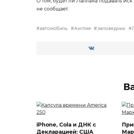
О том, будет ли Лаллана подавать ис
не сообщает.
автомобиль
Англия
заповедник
В
iPhone, Cola и ДНК с
При
Декларацией: США
Мар