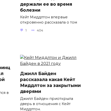
держали ее во время
болезни
Кейт Миддлтон впервые
откровенно рассказала о том
1
404
ринц
ил
Джилл Байден
ой
рассказала какая Кейт
Миддлтон за закрытыми
дверями
лся в
Джилл Байден приоткрыла
дверь в отношения с Кейт
Миддлтон.