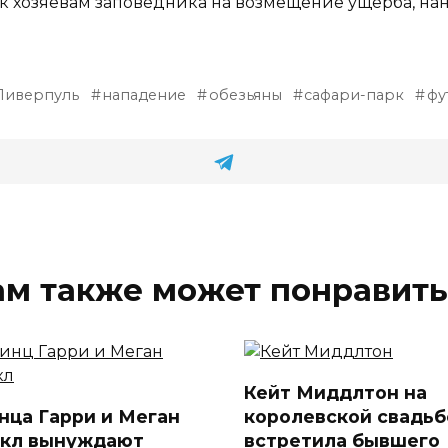
к к хозяевам заповедника на возмещение ущерба, на
Ливерпуль
нападение
обезьяны
сафари-парк
фу
ам также может понравить
Кейт Миддлтон на
нца Гарри и Меган
королевской свадьб
кл вынуждают
встретила бывшего